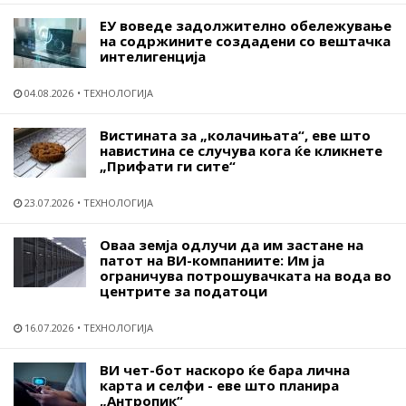
ЕУ воведе задолжително обележување
на содржините создадени со вештачка
интелигенција
04.08.2026
ТЕХНОЛОГИЈА
Вистината за „колачињата“, еве што
навистина се случува кога ќе кликнете
„Прифати ги сите“
23.07.2026
ТЕХНОЛОГИЈА
Оваа земја одлучи да им застане на
патот на ВИ-компаниите: Им ја
ограничува потрошувачката на вода во
центрите за податоци
16.07.2026
ТЕХНОЛОГИЈА
ВИ чет-бот наскоро ќе бара лична
карта и селфи - еве што планира
„Антропик“