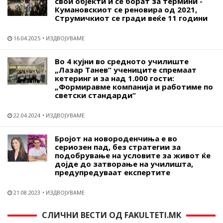
свои објекти и се борат за термини -
Кумановскиот се реновира од 2021,
Струмичкиот се гради веќе 11 години
16.04.2025
ИЗДВОЈУВАМЕ
Во 4 кујни во средното училиште
„Лазар Танев“ учениците спремаат
кетеринг и за над 1.000 гости:
„Формиравме компанија и работиме по
светски стандарди“
22.04.2024
ИЗДВОЈУВАМЕ
Бројот на новороденчиња е во
сериозен пад, без стратегии за
подобрување на условите за живот ќе
дојде до затворање на училишта,
предупредуваат експертите
21.08.2023
ИЗДВОЈУВАМЕ
СЛИЧНИ ВЕСТИ ОД FAKULTETI.MK