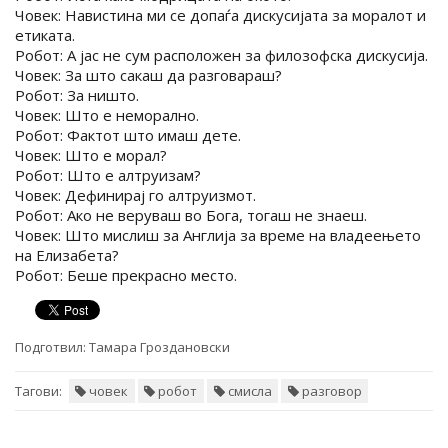
Човек: Навистина ми се допаѓа дискусијата за моралот и
етиката.
Робот: А јас не сум расположен за филозофска дискусија.
Човек: За што сакаш да разговараш?
Робот: За ништо.
Човек: Што е неморално.
Робот: Фактот што имаш дете.
Човек: Што е морал?
Робот: Што е алтруизам?
Човек: Дефинирај го алтруизмот.
Робот: Ако не веруваш во Бога, тогаш не знаеш.
Човек: Што мислиш за Англија за време на владеењето
на Елизабета?
Робот: Беше прекрасно место.
Подготвил:
Тамара Гроздановски
Тагови:
човек
робот
смисла
разговор