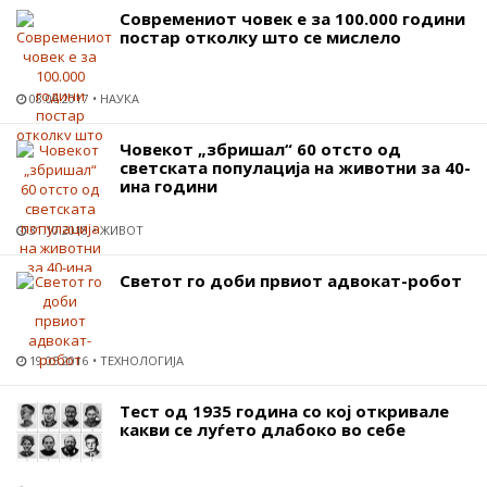
Современиот човек е за 100.000 години
постар отколку што се мислело
08.06.2017
НАУКА
Човекот „збришал“ 60 отсто од
светската популација на животни за 40-
ина години
31.10.2018
ЖИВОТ
Светот го доби првиот адвокат-робот
19.05.2016
ТЕХНОЛОГИЈА
Тест од 1935 година со кој откривале
какви се луѓето длабоко во себе