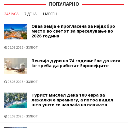
ПОПУЛАРНО
24 ЧАСА
7 ДЕНА
1 МЕСЕЦ
Оваа земја е прогласена за најдобро
место во светот за преселување во
2026 година
06.08.2026
ЖИВОТ
Пензија дури на 74 години: Еве до кога
ќе треба да работат Европејците
06.08.2026
ЖИВОТ
Турист мислел дека 100 евра за
лежалки е премногу, а потоа видел
што уште се наплаќа на плажата
06.08.2026
ЖИВОТ