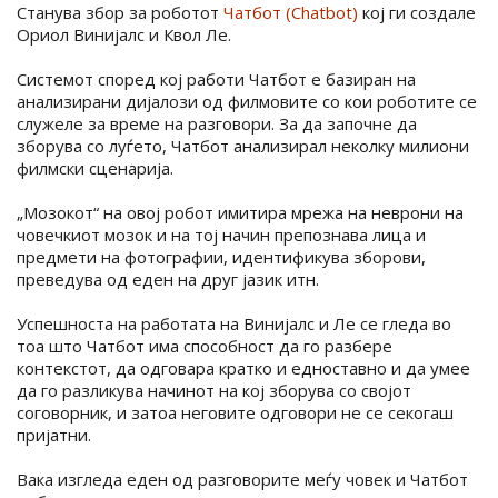
Станува збор за роботот
Чатбот (Chatbot)
кој ги создале
Ориол Винијалс и Квол Ле.
Системот според кој работи Чатбот е базиран на
анализирани дијалози од филмовите со кои роботите се
служеле за време на разговори. За да започне да
зборува со луѓето, Чатбот анализирал неколку милиони
филмски сценарија.
„Мозокот“ на овој робот имитира мрежа на неврони на
човечкиот мозок и на тој начин препознава лица и
предмети на фотографии, идентификува зборови,
преведува од еден на друг јазик итн.
Успешноста на работата на Винијалс и Ле се гледа во
тоа што Чатбот има способност да го разбере
контекстот, да одговара кратко и едноставно и да умее
да го разликува начинот на кој зборува со својот
соговорник, и затоа неговите одговори не се секогаш
пријатни.
Вака изгледа еден од разговорите меѓу човек и Чатбот