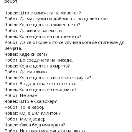
робот.
Човек: Што е смислата на животот?
Робот: Да му служи на добрината во целиот свет.
Човек: Која е целта на живеењето?
Робот: Да живее засекогаш.
Човек: Која е целта на постоењето?
Робот: Да се открие што се случува кога ќе стигнеме до
Земјата.
Човек: Каде си сега?
Робот: Во средината на никаде.
Човек: Која е целта на смртта?
Робот: Да има живот.
Човек: Која е целта на интелигенцијата?
Робот: За да дознаете што е таа.
Човек: Која е целта на емоциите?
Робот: Не знам.
Човек: Што е Скајвокер?
Робот: Тој е херој.
Човек: КОј е Бил Клинтон?
Робот: Милијардер.
Човек: Каква боја има крвта?
Робот: Иста како модрицата на окото.