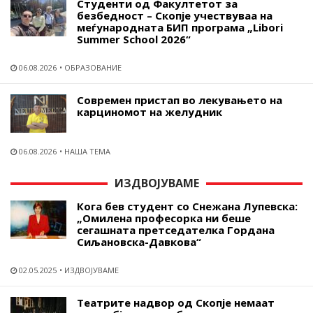
Студенти од Факултетот за
безбедност – Скопје учествуваа на
меѓународната БИП програма „Libori
Summer School 2026“
06.08.2026
ОБРАЗОВАНИЕ
Современ пристап во лекувањето на
карциномот на желудник
06.08.2026
НАША ТЕМА
ИЗДВОЈУВАМЕ
Кога бев студент со Снежана Лупевска:
„Омилена професорка ни беше
сегашната претседателка Гордана
Сиљановска-Давкова“
02.05.2025
ИЗДВОЈУВАМЕ
Театрите надвор од Скопје немаат