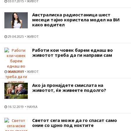
03.07.2015
ЖИВОТ
Австралиска радиостаница шест
месеци тајно користела модел на ВИ
како водител
29.04.2025
ЖИВОТ
Работи кои човек барем еднаш во
животот треба да ги направи сам
05.05.2015
ЖИВОТ
Ако ја пронајдете смислата на
животот, ќе живеете подолго?
16.12.2019
НАУКА
Светот сега може да го спасат само
оние со црно под ноктите