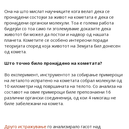
Она на што мислат научниците кога велат дека се
пронајдени состојки за живот на кометата е дека се
пронајдени органски молекули. Тоа е голема работа
бидејќи со тоа само ги зголемуваме доказите дека
животот би можел да постои и надвор од нашата
планета. Кометите се особено интересни поради
теоријата според која животот на Земјата бил донесен
од комета.
Што точно било пронајдено на кометата?
Во експеримент, инструментот за собирање примероци
на леталото испратено на кометата собрал молекули од
10 километри над површината на телото. Со анализа на
составот на овие примероци биле препознаени 16
различни органски соединенија, од кои 4 никогаш не
биле забележани на комета.
Друго истражување
го анализирало гасот над