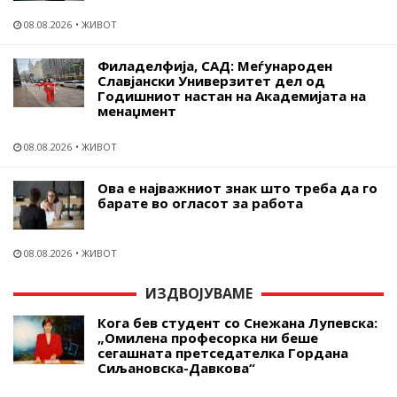
08.08.2026
ЖИВОТ
Филаделфија, САД: Меѓународен
Славјански Универзитет дел од
Годишниот настан на Академијата на
менаџмент
08.08.2026
ЖИВОТ
Ова е најважниот знак што треба да го
барате во огласот за работа
08.08.2026
ЖИВОТ
ИЗДВОЈУВАМЕ
Кога бев студент со Снежана Лупевска:
„Омилена професорка ни беше
сегашната претседателка Гордана
Сиљановска-Давкова“