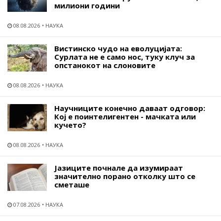
милиони години
08.08.2026
НАУКА
Вистинско чудо на еволуцијата:
Сурлата не е само нос, туку клуч за
опстанокот на слоновите
08.08.2026
НАУКА
Научниците конечно даваат одговор:
Кој е поинтелигентен - мачката или
кучето?
08.08.2026
НАУКА
Јазиците почнале да изумираат
значително порано отколку што се
сметаше
07.08.2026
НАУКА