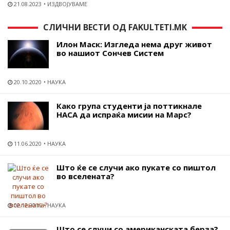
21.08.2023
ИЗДВОЈУВАМЕ
СЛИЧНИ ВЕСТИ ОД FAKULTETI.MK
Илон Маск: Изгледа нема друг живот
во нашиот Сончев Систем
20.10.2020
НАУКА
Како група студенти ја поттикнале
НАСА да испраќа мисии на Марс?
11.06.2020
НАУКА
Што ќе се случи ако пукате со пиштол
во вселената?
02.12.2016
НАУКА
Што се случи со американската берза?