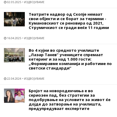
02.05.2025
ИЗДВОЈУВАМЕ
Театрите надвор од Скопје немаат
свои објекти и се борат за термини -
Кумановскиот се реновира од 2021,
Струмичкиот се гради веќе 11 години
16.04.2025
ИЗДВОЈУВАМЕ
Во 4 кујни во средното училиште
„Лазар Танев“ учениците спремаат
кетеринг и за над 1.000 гости:
„Формиравме компанија и работиме по
светски стандарди“
22.04.2024
ИЗДВОЈУВАМЕ
Бројот на новороденчиња е во
сериозен пад, без стратегии за
подобрување на условите за живот ќе
дојде до затворање на училишта,
предупредуваат експертите