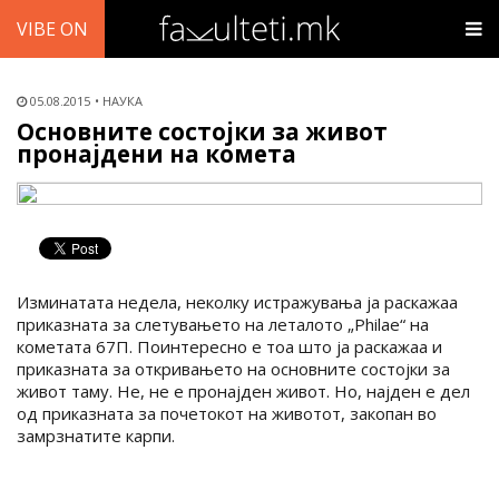
VIBE ON
05.08.2015
НАУКА
Основните состојки за живот
пронајдени на комета
Изминатата недела, неколку истражувања ја раскажаа
приказната за слетувањето на леталото „Philae“ на
кометата 67П. Поинтересно е тоа што ја раскажаа и
приказната за откривањето на основните состојки за
живот таму. Не, не е пронајден живот. Но, најден е дел
од приказната за почетокот на животот, закопан во
замрзнатите карпи.