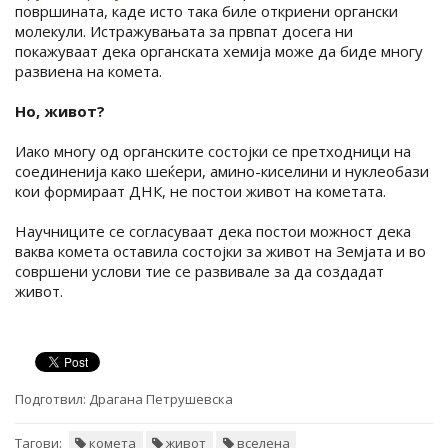
површината, каде исто така биле откриени органски
молекули. Истражувањата за првпат досега ни
покажуваат дека органската хемија може да биде многу
развиена на комета.
Но, живот?
Иако многу од органските состојки се претходници на
соединенија како шеќери, амино-киселини и нуклеобази
кои формираат ДНК, не постои живот на кометата.
Научниците се согласуваат дека постои можност дека
ваква комета оставила состојки за живот на Земјата и во
совршени услови тие се развивале за да создадат
живот.
Подготвил:
Драгана Петрушевска
Тагови:
комета
живот
вселена