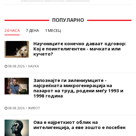
ПОПУЛАРНО
24 ЧАСА
7 ДЕНА
1 МЕСЕЦ
Научниците конечно даваат одговор:
Кој е поинтелигентен - мачката или
кучето?
08.08.2026
НАУКА
Запознајте ги зилениумците -
најсреќната микрогенерација на
пазарот на труд, родени меѓу 1993 и
1998 година
08.08.2026
ЖИВОТ
Ова е најреткиот облик на
интелигенција, а еве зошто е посебен