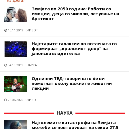
Земјата во 2050 година: Роботи со
емоции, деца со чипови, летување на
Арктикот
15.11.2019
ЖИВОТ
Најстарите галаксии во вселената го
формираат „кралскиот двор“ на
јапонска владетелка
04.10.2019
НАУКА
Одлични ТЕД-говори што ќе ви
помогнат околу важните животни
лекции
25.06.2020
ЖИВОТ
НАУКА
Најголемите катастрофи на Земјата
можеби се повторуваат на секои 27,5