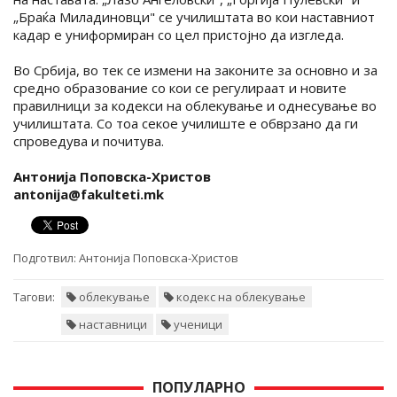
„Браќа Миладиновци" се училиштата во кои наставниот
кадар е униформиран со цел пристојно да изгледа.
Во Србија, во тек се измени на законите за основно и за
средно образование со кои се регулираат и новите
правилници за кодекси на облекување и однесување во
училиштата. Со тоа секое училиште е обврзано да ги
спроведува и почитува.
Антонија Поповска-Христов
antonija@fakulteti.mk
Подготвил:
Антонија Поповска-Христов
Тагови:
облекување
кодекс на облекување
наставници
ученици
ПОПУЛАРНО