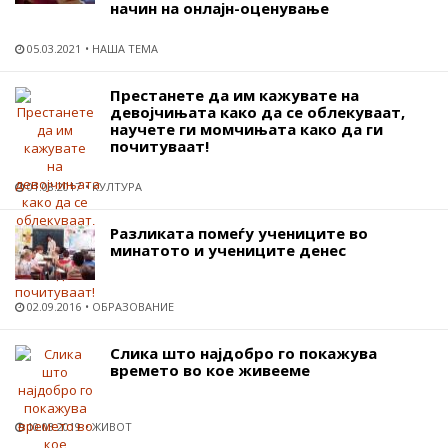
начин на онлајн-оценување
05.03.2021
НАША ТЕМА
Престанете да им кажувате на
девојчињата како да се облекуваат,
научете ги момчињата како да ги
почитуваат!
01.08.2017
КУЛТУРА
Разликата помеѓу учениците во
минатото и учениците денес
02.09.2016
ОБРАЗОВАНИЕ
Слика што најдобро го покажува
времето во кое живееме
10.03.2019
ЖИВОТ