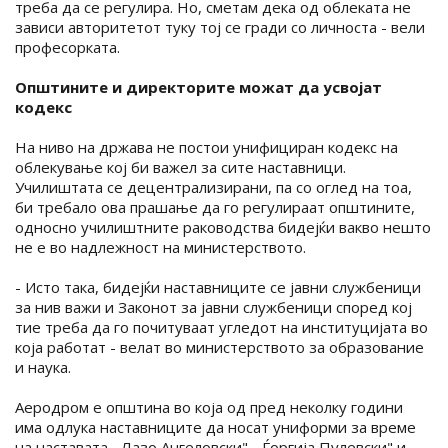
треба да се регулира. Но, сметам дека од облеката не
зависи авторитетот туку тој се гради со личноста - вели
професорката.
Општините и директорите можат да усвојат
кодекс
На ниво на држава не постои унифициран кодекс на
облекување кој би важел за сите наставници.
Училиштата се децентрализирани, па со оглед на тоа,
би требало ова прашање да го регулираат општините,
односно училиштните раководства бидејќи вакво нешто
не е во надлежност на министерството.
- Исто така, бидејќи наставниците се јавни службеници
за нив важи и Законот за јавни службеници според кој
тие треба да го почитуваат угледот на институцијата во
која работат - велат во министерството за образование
и наука.
Аеродром e општина во која од пред неколку години
има одлука наставниците да носат униформи за време
на наставата. „Лазо Ангеловски", „Ѓоргија Пулевски" и