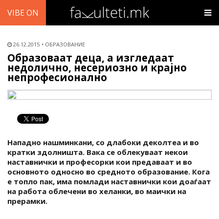
VIBE ON
26.12.2015
ОБРАЗОВАНИЕ
Образоваат деца, а изгледаат
недолично, несериозно и крајно
непрофесионално
Нападно нашминкани, со длабоки деколтеа и во
кратки здолништа. Вака се облекуваат некои
наставнички и професорки кои предаваат и во
основното односно во средното образование. Кога
е топло пак, има помлади наставнички кои доаѓаат
на работа облечени во хеланки, во маички на
прерамки.