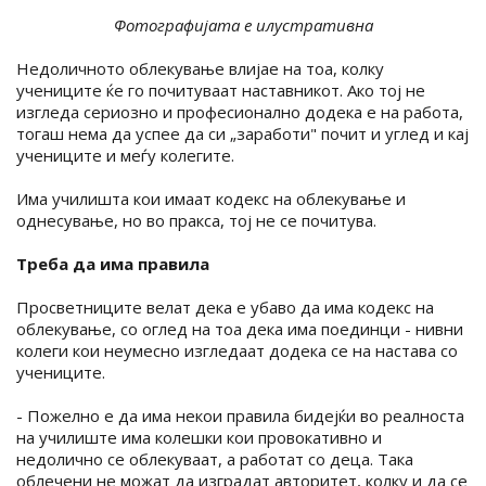
Фотографијата е илустративна
Недоличното облекување влијае на тоа, колку
учениците ќе го почитуваат наставникот. Ако тој не
изгледа сериозно и професионално додека е на работа,
тогаш нема да успее да си „заработи" почит и углед и кај
учениците и меѓу колегите.
Има училишта кои имаат кодекс на облекување и
однесување, но во пракса, тој не се почитува.
Треба да има правила
Просветниците велат дека е убаво да има кодекс на
облекување, со оглед на тоа дека има поединци - нивни
колеги кои неумесно изгледаат додека се на настава со
учениците.
- Пожелно е да има некои правила бидејќи во реалноста
на училиште има колешки кои провокативно и
недолично се облекуваат, а работат со деца. Така
облечени не можат да изградат авторитет, колку и да се