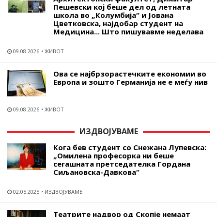
Пешевски кој беше дел од летната
школа во „Колумбија“ и Јована
Цветковска, најдобар студент на
Медицина... Што пишувавме неделава
09.08.2026
ЖИВОТ
Ова се најбрзорастечките економии во
Европа и зошто Германија не е меѓу нив
09.08.2026
ЖИВОТ
ИЗДВОЈУВАМЕ
Кога бев студент со Снежана Лупевска:
„Омилена професорка ни беше
сегашната претседателка Гордана
Сиљановска-Давкова“
02.05.2025
ИЗДВОЈУВАМЕ
Театрите надвор од Скопје немаат