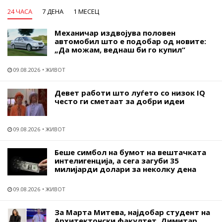
24 ЧАСА
7 ДЕНА
1 МЕСЕЦ
Механичар издвојува половен
автомобил што е подобар од новите:
„Да можам, веднаш би го купил“
09.08.2026
ЖИВОТ
Девет работи што луѓето со низок IQ
често ги сметаат за добри идеи
09.08.2026
ЖИВОТ
Беше симбол на бумот на вештачката
интелигенција, а сега загуби 35
милијарди долари за неколку дена
09.08.2026
ЖИВОТ
За Марта Митева, најдобар студент на
Архитектонски факултет, Димитар