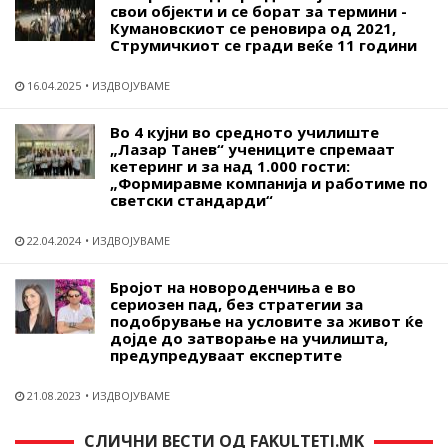
свои објекти и се борат за термини -
Кумановскиот се реновира од 2021,
Струмичкиот се гради веќе 11 години
16.04.2025
ИЗДВОЈУВАМЕ
Во 4 кујни во средното училиште
„Лазар Танев“ учениците спремаат
кетеринг и за над 1.000 гости:
„Формиравме компанија и работиме по
светски стандарди“
22.04.2024
ИЗДВОЈУВАМЕ
Бројот на новороденчиња е во
сериозен пад, без стратегии за
подобрување на условите за живот ќе
дојде до затворање на училишта,
предупредуваат експертите
21.08.2023
ИЗДВОЈУВАМЕ
СЛИЧНИ ВЕСТИ ОД FAKULTETI.MK