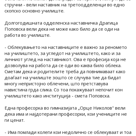
стручни - вели наставник на третоодделенци во едно
скопско основно училиште.
Долгогодишната одделенска наставничка Драгица
Поповска вели дека не може како било да се оди на
работа во училиште.
- Облекувањето на наставниците е важно за реномето
на училиштето, за угледот на училиштето, како и за
личниот углед на наставникот. Ова е професија која не
дозволува на работа да се оди во каква било облека.
Сметам дека и родителите треба да повнимаваат како
доаѓаат на училиште зошто се случува тие да бидат
многу непристојно облечени, што претставува
навистина грда слика. Со тоа покажуваат непочит кон
училиштето како институција - смета Поповска.
Една професорка во гимназијата „Орце Николов" вели
дека има и најдотерани професорки, кои учениците не
ги ценат.
- Има помлади колеги кои недолично се облекуваат и тоа