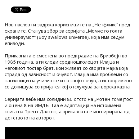
Нов наслов ги задржа корисниците на „Нетфликс“ пред
екраните. Станува збор за серијата „Момче го голта
универзумот“ (Boy swallows universe), која има седум
епизоди.
Приказната е сместена во предградие на Бризбејн во
1985 година, а ги следи средношколецот Илајџа и
неговиот постар брат, кои живеат со својата мајка која
страда од зависност и очувот. Илајџа има проблеми со
насилници на училиште и со својот очув, а истовремено
се допишува со пријател кој отслужува затворска казна.
Серијата веќе има солидни 86 отсто на „Ротен томејтос“
и оцена 8 на ИМДБ. Таа е адаптација на истоимена
книга на Трент Далтон, а приказната е инспирирана од
детството на авторот.