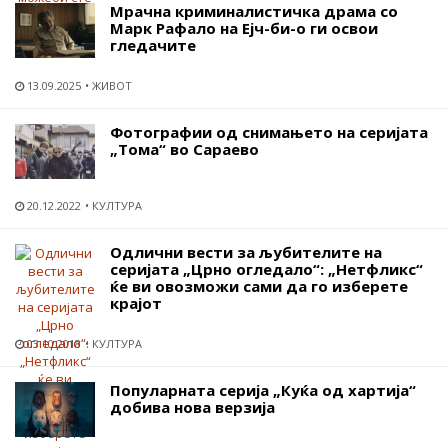
Мрачна криминалистичка драма со
Марк Рафало на Ејч-би-о ги освои
гледачите
13.09.2025
ЖИВОТ
Фотографии од снимањето на серијата
„Тома“ во Сараево
20.12.2022
КУЛТУРА
Одлични вести за љубителите на
серијата „Црно огледало“: „Нетфликс“
ќе ви овозможи сами да го изберете
крајот
03.10.2018
КУЛТУРА
Популарната серија „Куќа од хартија“
добива нова верзија