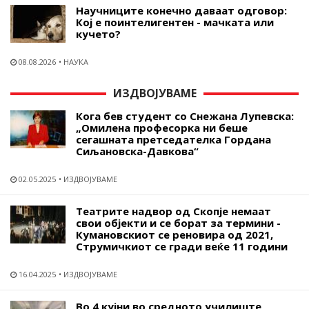
Научниците конечно даваат одговор:
Кој е поинтелигентен - мачката или
кучето?
08.08.2026
НАУКА
ИЗДВОЈУВАМЕ
Кога бев студент со Снежана Лупевска:
„Омилена професорка ни беше
сегашната претседателка Гордана
Сиљановска-Давкова“
02.05.2025
ИЗДВОЈУВАМЕ
Театрите надвор од Скопје немаат
свои објекти и се борат за термини -
Кумановскиот се реновира од 2021,
Струмичкиот се гради веќе 11 години
16.04.2025
ИЗДВОЈУВАМЕ
Во 4 кујни во средното училиште