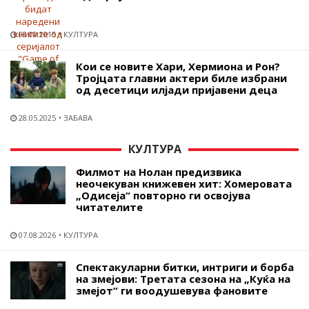
08.08.2015
КУЛТУРА
Кои се новите Хари, Хермиона и Рон?
Тројцата главни актери биле избрани
од десетици илјади пријавени деца
28.05.2025
ЗАБАВА
КУЛТУРА
Филмот на Нолан предизвика
неочекуван книжевен хит: Хомеровата
„Одисеја“ повторно ги освојува
читателите
07.08.2026
КУЛТУРА
Спектакуларни битки, интриги и борба
на змејови: Третата сезона на „Куќа на
змејот“ ги воодушевува фановите