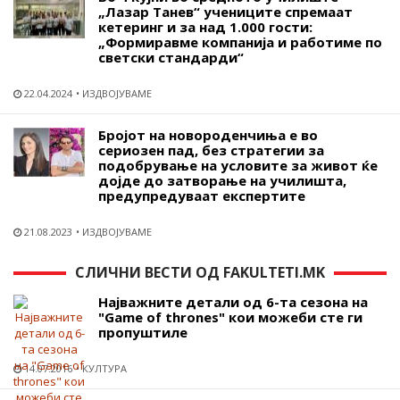
„Лазар Танев“ учениците спремаат
кетеринг и за над 1.000 гости:
„Формиравме компанија и работиме по
светски стандарди“
22.04.2024
ИЗДВОЈУВАМЕ
Бројот на новороденчиња е во
сериозен пад, без стратегии за
подобрување на условите за живот ќе
дојде до затворање на училишта,
предупредуваат експертите
21.08.2023
ИЗДВОЈУВАМЕ
СЛИЧНИ ВЕСТИ ОД FAKULTETI.MK
Најважните детали од 6-та сезона на
"Game of thrones" кои можеби сте ги
пропуштиле
14.07.2016
КУЛТУРА