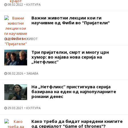
08.02.2022
КУЛТУРА
Важни животни лекции кои ги
научивме од Фиби во "Пријатели"
29.08.2015
ЖИВОТ
Три пријателки, смрт и многу црн
хумор: во најава нова серија на
„Нетфликс“
08.02.2026
ЗАБАВА
На „Нетфликс“ пристигнува серија
базирана на еден од најпопуларните
романи денес
29.03.2021
КУЛТУРА
Како треба да бидат наредени книгите
од серијалот "Game of thrones"?