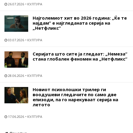
26.07.2026
КУЛТУРА
Најголемиот хит во 2026 година: „Ќе те
најдам“ е најгледаната серија на
„Нетфликс“
03.07.2026
КУЛТУРА
Серијата што сите ја гледаат: „Немеза“
стана глобален феномен на „Нетфликс“
28.06.2026
КУЛТУРА
Новиот психолошки трилер ги
воодушеви гледачите по само две
епизоди, па го нарекуваат серија на
летото
17.06.2026
КУЛТУРА