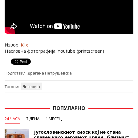
Извор:
Klix
Насловна фотографија: Youtube (printscreen)
Подготвил:
Драгана Петрушевска
Тагови:
серија
ПОПУЛАРНО
24 ЧАСА
7 ДЕНА
1 МЕСЕЦ
Југословенскиот киоск кој не стана
славен како неговиот црвен „близнак“