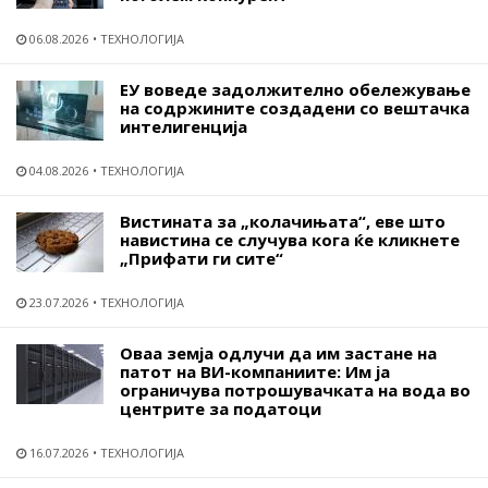
06.08.2026
ТЕХНОЛОГИЈА
ЕУ воведе задолжително обележување
на содржините создадени со вештачка
интелигенција
04.08.2026
ТЕХНОЛОГИЈА
Вистината за „колачињата“, еве што
навистина се случува кога ќе кликнете
„Прифати ги сите“
23.07.2026
ТЕХНОЛОГИЈА
Оваа земја одлучи да им застане на
патот на ВИ-компаниите: Им ја
ограничува потрошувачката на вода во
центрите за податоци
16.07.2026
ТЕХНОЛОГИЈА