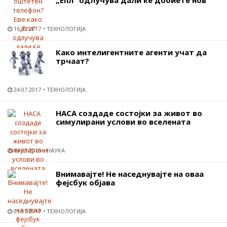
„Епл“ одлучува дали ќе добиете нов
16.09.2017
ТЕХНОЛОГИЈА
Како интелигентните агенти учат да
трчаат?
24.07.2017
ТЕХНОЛОГИЈА
НАСА создаде состојки за живот во
симулирани услови во вселената
13.03.2015
НАУКА
Внимавајте! Не наседнувајте на оваа
фејсбук објава
03.05.2017
ТЕХНОЛОГИЈА