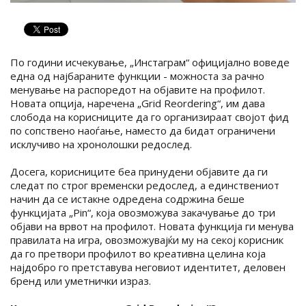
По години исчекување, „Инстаграм“ официјално воведе
една од најбараните функции - можноста за рачно
менување на распоредот на објавите на профилот.
Новата опција, наречена „Grid Reordering“, им дава
слобода на корисниците да го организираат својот фид
по сопствено наоѓање, наместо да бидат ограничени
исклучиво на хронолошки редослед.
Досега, корисниците беа принудени објавите да ги
следат по строг временски редослед, а единствениот
начин да се истакне одредена содржина беше
функцијата „Pin“, која овозможува закачување до три
објави на врвот на профилот. Новата функција ги менува
правилата на игра, овозможувајќи му на секој корисник
да го претвори профилот во креативна целина која
најдобро го претставува неговиот идентитет, деловен
бренд или уметнички израз.