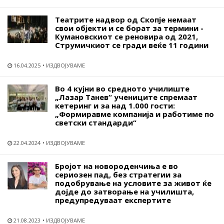
Театрите надвор од Скопје немаат
свои објекти и се борат за термини -
Кумановскиот се реновира од 2021,
Струмичкиот се гради веќе 11 години
16.04.2025
ИЗДВОЈУВАМЕ
Во 4 кујни во средното училиште
„Лазар Танев“ учениците спремаат
кетеринг и за над 1.000 гости:
„Формиравме компанија и работиме по
светски стандарди“
22.04.2024
ИЗДВОЈУВАМЕ
Бројот на новороденчиња е во
сериозен пад, без стратегии за
подобрување на условите за живот ќе
дојде до затворање на училишта,
предупредуваат експертите
21.08.2023
ИЗДВОЈУВАМЕ