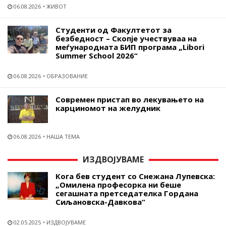
06.08.2026
ЖИВОТ
Студенти од Факултетот за
безбедност – Скопје учествуваа на
меѓународната БИП програма „Libori
Summer School 2026“
06.08.2026
ОБРАЗОВАНИЕ
Современ пристап во лекувањето на
карциномот на желудник
06.08.2026
НАША ТЕМА
ИЗДВОЈУВАМЕ
Кога бев студент со Снежана Лупевска:
„Омилена професорка ни беше
сегашната претседателка Гордана
Сиљановска-Давкова“
02.05.2025
ИЗДВОЈУВАМЕ