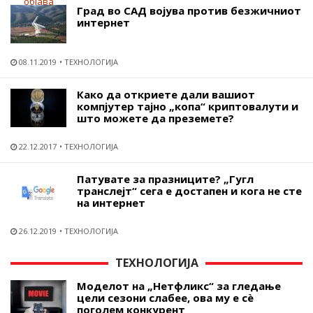
Град во САД војува против безжичниот
интернет
08.11.2019
ТЕХНОЛОГИЈА
Како да откриете дали вашиот
компјутер тајно „копа“ криптовалути и
што можете да преземете?
22.12.2017
ТЕХНОЛОГИЈА
Патувате за празниците? „Гугл
транслејт“ сега е достапен и кога не сте
на интернет
26.12.2019
ТЕХНОЛОГИЈА
ТЕХНОЛОГИЈА
Моделот на „Нетфликс“ за гледање
цели сезони слабее, ова му е сѐ
поголем конкурент