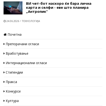
ВИ чет-бот наскоро ќе бара лична
карта и селфи - еве што планира
„Антропик“
24.06.2026
ТЕХНОЛОГИЈА
Почетна
Препорачани огласи
Вработување
Интернационални огласи
Стипендии
Пракса
Конкурси
Култура