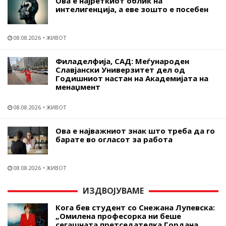
Ова е најреткиот облик на
интелигенција, а еве зошто е посебен
08.08.2026
ЖИВОТ
Филаделфија, САД: Меѓународен
Славјански Универзитет дел од
Годишниот настан на Академијата на
менаџмент
08.08.2026
ЖИВОТ
Ова е најважниот знак што треба да го
барате во огласот за работа
08.08.2026
ЖИВОТ
ИЗДВОЈУВАМЕ
Кога бев студент со Снежана Лупевска:
„Омилена професорка ни беше
сегашната претседателка Гордана