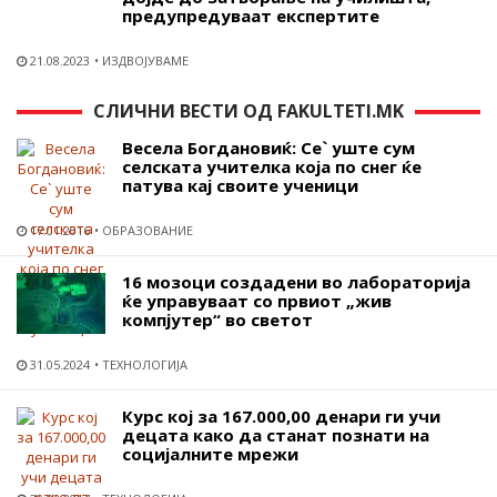
предупредуваат експертите
21.08.2023
ИЗДВОЈУВАМЕ
СЛИЧНИ ВЕСТИ ОД FAKULTETI.MK
Весела Богдановиќ: Се` уште сум
селската учителка која по снег ќе
патува кај своите ученици
17.01.2016
ОБРАЗОВАНИЕ
16 мозоци создадени во лабораторија
ќе управуваат со првиот „жив
компјутер“ во светот
31.05.2024
ТЕХНОЛОГИЈА
Курс кој за 167.000,00 денари ги учи
децата како да станат познати на
социјалните мрежи