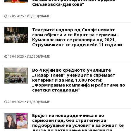
Сиљановска-Давкова“
02.05.2025
ИЗДВОЈУВАМЕ
Театрите надвор од Скопје немаат
свои објекти и се борат за термини -
Кумановскиот се реновира од 2021,
Струмичкиот се гради веќе 11 години
16.04.2025
ИЗДВОЈУВАМЕ
Во 4 кујни во средното училиште
„Лазар Танев“ учениците спремаат
кетеринг и за над 1.000 гости:
„Формиравме компанија и работиме по
светски стандарди“
22.04.2024
ИЗДВОЈУВАМЕ
Бројот на новороденчиња е во
сериозен пад, без стратегии за
подобрување на условите за живот ќе
дојде до затворање на училишта,