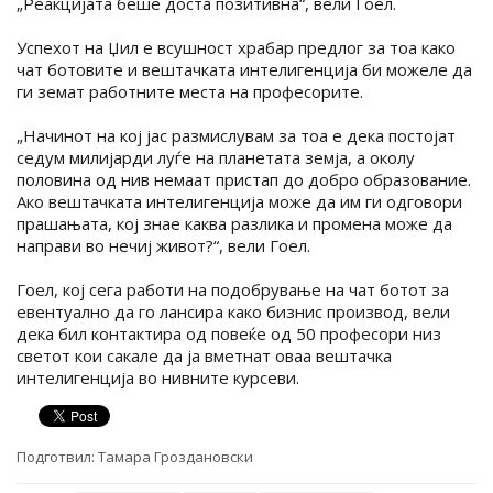
„Реакцијата беше доста позитивна“, вели Гоел.
Успехот на Џил е всушност храбар предлог за тоа како
чат ботовите и вештачката интелигенција би можеле да
ги земат работните места на професорите.
„Начинот на кој јас размислувам за тоа е дека постојат
седум милијарди луѓе на планетата земја, а околу
половина од нив немаат пристап до добро образование.
Ако вештачката интелигенција може да им ги одговори
прашањата, кој знае каква разлика и промена може да
направи во нечиј живот?“, вели Гоел.
Гоел, кој сега работи на подобрување на чат ботот за
евентуално да го лансира како бизнис производ, вели
дека бил контактира од повеќе од 50 професори низ
светот кои сакале да ја вметнат оваа вештачка
интелигенција во нивните курсеви.
Подготвил:
Тамара Гроздановски