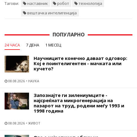
Тагови:
наставник
робот
технологија
вештачка интелигенција
ПОПУЛАРНО
24 ЧАСА
7 ДЕНА
1 МЕСЕЦ
Научниците конечно даваат одговор:
Кој е поинтелигентен - мачката или
кучето?
08.08.2026
НАУКА
Запознајте ги зилениумците -
најсреќната микрогенерација на
пазарот на труд, родени меѓу 1993 и
1998 година
08.08.2026
ЖИВОТ