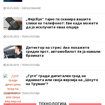
18.05.2020
ОБРАЗОВАНИЕ
„Фејсбук“ тајно ги скенира вашите
слики на телефонот: Еве каде можете
да ја исклучите оваа опција
03.09.2025
ТЕХНОЛОГИЈА
Детектор на стрес: Ако покажете
среден прст, автомобилот ќе ја намали
брзината
30.09.2019
ТЕХНОЛОГИЈА
„Гугл“ гради дигитален град на
иднината или своја верзија на „Шоуто
на Труман“?
24.04.2019
ТЕХНОЛОГИЈА
ТЕХНОЛОГИЈА