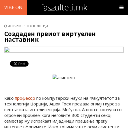
VIBE ON
20.05.2016
ТЕХНОЛОГИЈА
Создаден првиот виртуелен
наставник
Како
професор
по компјутерски науки на Факултетот за
технологија Џорџија, Ашок Гоел предава онлајн курс за
вештачката интелигенција. Меѓутоа, Ашок се соочува со
огромен проблем кога неговите 300 студенти секој
семестар му испраќаат илјадници прашања преку
интернет форумите. Иако тој има уште осум асистенти