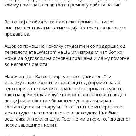
кои му помагаат, сепак тоа е премногу работа за нив.
Затоа тој се обидел со еден експеримент - тивко
вметнал вештачка интелигенција во текот на неговите
предавања.
Ашок со помош на неколку студенти и со поддршка од
технологијата „Watson“ на „IBM“, изградил чат бот кој
може да одговори на основни прашања и да му помогне
во неговата работа.
Наречен Џил Ватсон, виртуелниот „асистент“ ги
извлекува претходните податоци од форумот за да
одговори на техничките прашања во врска со курсот,
како на пример: каде луѓето можат да пронајдат видео
лекција или како тие би можеле да организираат
состаноци едни со други. Но, она што е интересно е
дека студентите воопшто не знаеле дека Џил била
вештачка интелигенција. Гоел не им открил се` до денот
после завршниот испит.