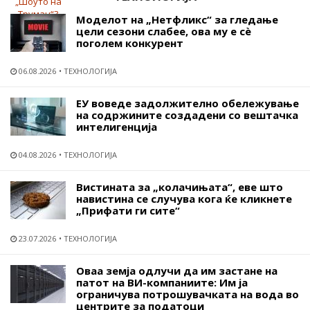
Моделот на „Нетфликс“ за гледање
цели сезони слабее, ова му е сѐ
поголем конкурент
06.08.2026
ТЕХНОЛОГИЈА
ЕУ воведе задолжително обележување
на содржините создадени со вештачка
интелигенција
04.08.2026
ТЕХНОЛОГИЈА
Вистината за „колачињата“, еве што
навистина се случува кога ќе кликнете
„Прифати ги сите“
23.07.2026
ТЕХНОЛОГИЈА
Оваа земја одлучи да им застане на
патот на ВИ-компаниите: Им ја
ограничува потрошувачката на вода во
центрите за податоци