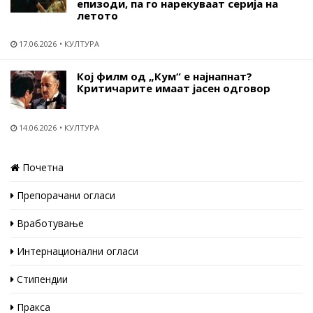
епизоди, па го нарекуваат серија на
летото
17.06.2026
КУЛТУРА
Кој филм од „Кум“ е најнапнат?
Критичарите имаат јасен одговор
14.06.2026
КУЛТУРА
Почетна
Препорачани огласи
Вработување
Интернационални огласи
Стипендии
Пракса