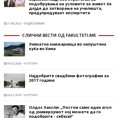
подобрување на условите за живот ќе
дојде до затворање на училишта,
предупредуваат експертите
21.08.2023
ИЗДВОЈУВАМЕ
СЛИЧНИ ВЕСТИ ОД FAKULTETI.MK
Уникатна книжарница во напуштена
куќа во Кина
09.02.2020
КУЛТУРА
Најдобрите свадбени фотографии за
2017 година
06.01.2018
КУЛТУРА
Олдос Хаксли: „Постои само еден агол
од универзумот кој можете да го
подобрите - себеси!“