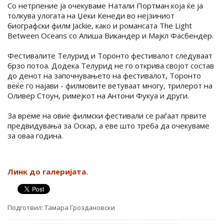
Со нетрпение ја очекуваме Натали Портман која ќе ја
толкува улогата на Џеки Кенеди во нејзиниот
биографски филм Jackie, како и романсата The Light
Between Oceans со Алиша Викандер и Мајкл Фасбендер.
Фестивалите Телурид и Торонто фестивалот следуваат
брзо потоа. Додека Телурид не го открива својот состав
до денот на започнувањето на фестивалот, Торонто
веќе го најави - филмовите ветуваат многу, трилерот на
Оливер Стоун, римејкот на Антони Фукуа и други.
За време на овие филмски фестивали се раѓаат првите
предвидувања за Оскар, а еве што треба да очекуваме
за оваа година.
Линк до галеријата.
Подготвил:
Тамара Гроздановски