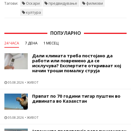
Тагови:
Оскари
предвидување
филмови
култура
ПОПУЛАРНО
24 ЧАСА
7 ДЕНА
1 МЕСЕЦ
Дали климата треба постојано да
работи или повремено да се
исклучува? Експертите откриваат кој
начин троши помалку струја
05.08.2026
ЖИВОТ
Првпат по 70 години тигар пуштен во
дивината во Казахстан
05.08.2026
ЖИВОТ
Јапонците претставија револуционерен