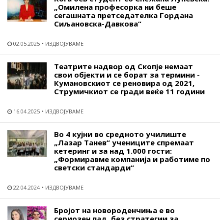
„Омилена професорка ни беше
сегашната претседателка Гордана
Сиљановска-Давкова“
02.05.2025
ИЗДВОЈУВАМЕ
Театрите надвор од Скопје немаат
свои објекти и се борат за термини -
Кумановскиот се реновира од 2021,
Струмичкиот се гради веќе 11 години
16.04.2025
ИЗДВОЈУВАМЕ
Во 4 кујни во средното училиште
„Лазар Танев“ учениците спремаат
кетеринг и за над 1.000 гости:
„Формиравме компанија и работиме по
светски стандарди“
22.04.2024
ИЗДВОЈУВАМЕ
Бројот на новороденчиња е во
сериозен пад, без стратегии за