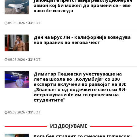
авион кој би можел да промени сѐ - еве
како ќе изгледа
05.08.2026
ЖИВОТ
Ден на Брус Ли - Калифорнија воведува
нов празник во негова чест
05.08.2026
ЖИВОТ
Димитар Пешевски учествуваше на
летна школа во „Колумбија“ со 200
експерти вклучени во развојот на ВИ:
„Знаењето од водечките светски ВИ-
истражувачи ќе им го пренесам на
студентите“
05.08.2026
ЖИВОТ
ИЗДВОЈУВАМЕ
Кога бев студент со Снежана Лупевска: