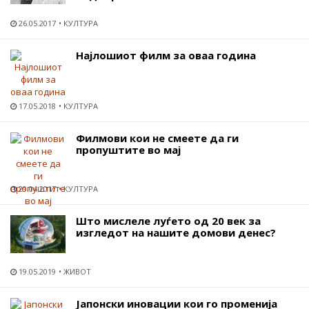
26.05.2017
КУЛТУРА
Најлошиот филм за оваа година
17.05.2018
КУЛТУРА
Филмови кои не смеете да ги
пропуштите во мај
29.04.2017
КУЛТУРА
Што мислеле луѓето од 20 век за
изгледот на нашите домови денес?
19.05.2019
ЖИВОТ
Јапонски иновации кои го променија