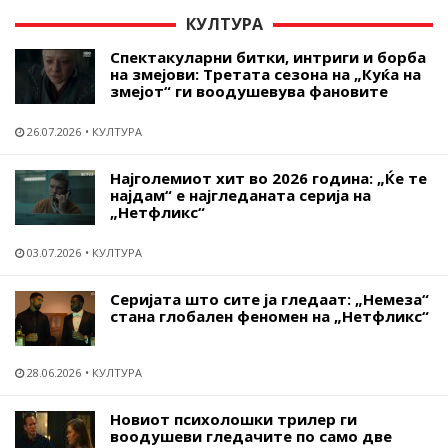
КУЛТУРА
Спектакуларни битки, интриги и борба
на змејови: Третата сезона на „Куќа на
змејот“ ги воодушевува фановите
26.07.2026
КУЛТУРА
Најголемиот хит во 2026 година: „Ќе те
најдам“ е најгледаната серија на
„Нетфликс“
03.07.2026
КУЛТУРА
Серијата што сите ја гледаат: „Немеза“
стана глобален феномен на „Нетфликс“
28.06.2026
КУЛТУРА
Новиот психолошки трилер ги
воодушеви гледачите по само две