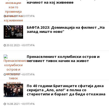
начинот на кој живееме
27.06.2017
КУЛТУРА
БАФТА 2023: Доминација на филмот „На
запад ништо ново“
20.02.2023
КУЛТУРА
Пренаселениот колумбиски остров и
неговиот тивок начин на живот
11.08.2018
КУЛТУРА
По 40 години Британците сфатија дека
серијата „Ало, ало!“ е полна со
стереотипи и бараат да биде откажана
16.08.2021
КУЛТУРА