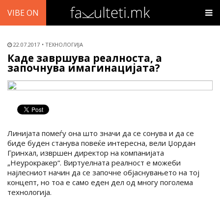
VIBE ON
22.07.2017
ТЕХНОЛОГИЈА
Каде завршува реалноста, а
започнува имагинацијата?
Линијата помеѓу она што значи да се сонува и да се
биде буден станува повеќе интересна, вели Џордан
Гринхал, извршен директор на компанијата
„Неурокракер“. Виртуелната реалност е можеби
најлесниот начин да се започне објаснувањето на тој
концепт, но тоа е само еден дел од многу поголема
технологија.