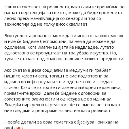
Нашата свесност за реалноста, како самите припаѓаме во
нашата перцепција за светот, може да биде променета
лесно преку манипулација со сензори и тоа со
технологија од не толку висок квалитет.
Виртуелната реалност може да си игра со нашиот мозок
и ние ќе бидеме беспомошни, па нема да можеме да
одолееме. Кога имагинацијата ќе надвладее, луѓето
едноставно се препуштаат на тоа убаво искуство. Но,
тука се ставаат под знак прашалник етичките вредности.
Ако сметаме дека социјалните медиуми ги грабаат
нашите животи сега, тогаш не сме подготвени за
иднина во која сонувањето и одењето ќе изгледаат
слично. Како сето тоа ќе ги измени изборните кампањи,
приватните врски, дали ќе бидеме одговорни за
сопствените зависности и однесување во иднина?
Бидејќи виртуелната реалност ќе се вмеша во тоа како
ние гледаме и реагираме на вистинската реалност.
Повеќе детали за оваа тематика објаснува Гринхал на
овој
линк
.