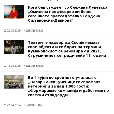
Кога бев студент со Снежана Лупевска:
„Омилена професорка ни беше
сегашната претседателка Гордана
Сиљановска-Давкова“
02.05.2025
ИЗДВОЈУВАМЕ
Театрите надвор од Скопје немаат
свои објекти и се борат за термини -
Кумановскиот се реновира од 2021,
Струмичкиот се гради веќе 11 години
16.04.2025
ИЗДВОЈУВАМЕ
Во 4 кујни во средното училиште
„Лазар Танев“ учениците спремаат
кетеринг и за над 1.000 гости:
„Формиравме компанија и работиме по
светски стандарди“
22.04.2024
ИЗДВОЈУВАМЕ