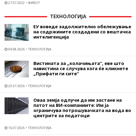
27.07.2022
ЖИВОТ
ТЕХНОЛОГИЈА
ЕУ воведе задолжително обележување
на содржините создадени со вештачка
интелигенција
04.08.2026
ТЕХНОЛОГИЈА
Вистината за „колачињата“, еве што
навистина се случува кога ќе кликнете
„Прифати ги сите“
23.07.2026
ТЕХНОЛОГИЈА
Оваа земја одлучи да им застане на
патот на ВИ-компаниите: Им ја
ограничува потрошувачката на вода во
центрите за податоци
16.07.2026
ТЕХНОЛОГИЈА