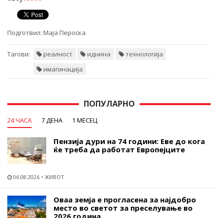
Подготвил:
Маја Пероска
Тагови:
реалност
иднина
технологија
имагинација
ПОПУЛАРНО
24 ЧАСА
7 ДЕНА
1 МЕСЕЦ
Пензија дури на 74 години: Еве до кога
ќе треба да работат Европејците
06.08.2026
ЖИВОТ
Оваа земја е прогласена за најдобро
место во светот за преселување во
2026 година