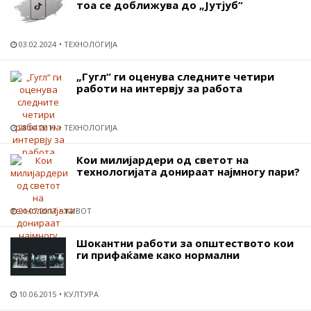
тоа се доближува до „Јутјуб“
03.02.2024
ТЕХНОЛОГИЈА
„Гугл“ ги оценува следните четири
работи на интервју за работа
28.04.2019
ТЕХНОЛОГИЈА
Кои милијардери од светот на
технологијата донираат најмногу пари?
21.07.2017
ЖИВОТ
Шокантни работи за општеството кои
ги прифаќаме како нормални
10.06.2015
КУЛТУРА