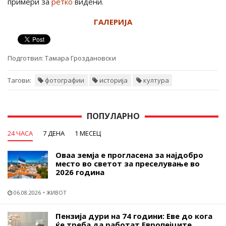
примери за
ретко
видени.
ГАЛЕРИЈА
Подготвил:
Тамара Гроздановски
Тагови:
фотографии
историја
култура
ПОПУЛАРНО
24 ЧАСА
7 ДЕНА
1 МЕСЕЦ
Оваа земја е прогласена за најдобро
место во светот за преселување во
2026 година
06.08.2026
ЖИВОТ
Пензија дури на 74 години: Еве до кога
ќе треба да работат Европејците