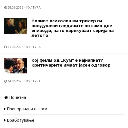
28.06.2026
КУЛТУРА
Новиот психолошки трилер ги
воодушеви гледачите по само две
епизоди, па го нарекуваат серија на
летото
17.06.2026
КУЛТУРА
Кој филм од „Кум“ е најнапнат?
Критичарите имаат јасен одговор
14.06.2026
КУЛТУРА
Почетна
Препорачани огласи
Вработување