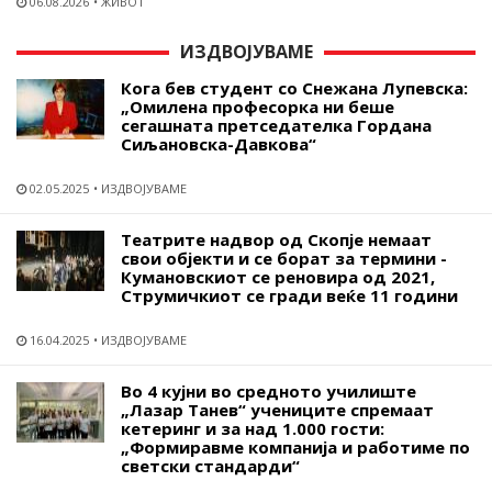
06.08.2026
ЖИВОТ
ИЗДВОЈУВАМЕ
Кога бев студент со Снежана Лупевска:
„Омилена професорка ни беше
сегашната претседателка Гордана
Сиљановска-Давкова“
02.05.2025
ИЗДВОЈУВАМЕ
Театрите надвор од Скопје немаат
свои објекти и се борат за термини -
Кумановскиот се реновира од 2021,
Струмичкиот се гради веќе 11 години
16.04.2025
ИЗДВОЈУВАМЕ
Во 4 кујни во средното училиште
„Лазар Танев“ учениците спремаат
кетеринг и за над 1.000 гости:
„Формиравме компанија и работиме по
светски стандарди“