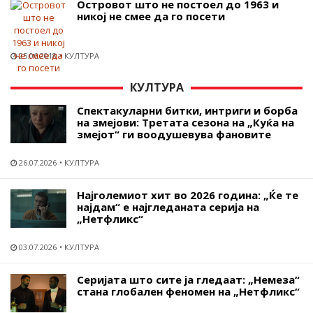
Островот што не постоел до 1963 и
никој не смее да го посети
25.06.2018
КУЛТУРА
КУЛТУРА
Спектакуларни битки, интриги и борба
на змејови: Третата сезона на „Куќа на
змејот“ ги воодушевува фановите
26.07.2026
КУЛТУРА
Најголемиот хит во 2026 година: „Ќе те
најдам“ е најгледаната серија на
„Нетфликс“
03.07.2026
КУЛТУРА
Серијата што сите ја гледаат: „Немеза“
стана глобален феномен на „Нетфликс“