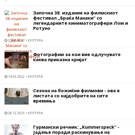
Започна 38. издание на филмскиот
фестивал „Браќа Манаки“ со
легендарните кинематографери Лом и
Ротуно
25.09.2017
КУЛТУРА
Фотографии за кои вие одлучувате
каква приказна кријат
14.03.2022
КУЛТУРА
Сезона на божиќни филмови - ова е
листата со најдобрите на сите
времиња
28.12.2025
КУЛТУРА
Гурмански речник: „Kummerspeck“ -
Јадење поради раскинување на