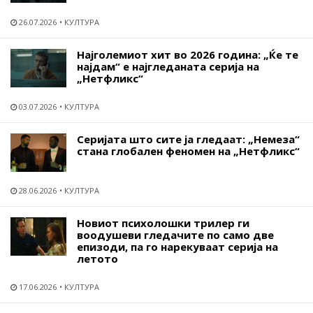
26.07.2026
КУЛТУРА
Најголемиот хит во 2026 година: „Ќе те
најдам“ е најгледаната серија на
„Нетфликс“
03.07.2026
КУЛТУРА
Серијата што сите ја гледаат: „Немеза“
стана глобален феномен на „Нетфликс“
28.06.2026
КУЛТУРА
Новиот психолошки трилер ги
воодушеви гледачите по само две
епизоди, па го нарекуваат серија на
летото
17.06.2026
КУЛТУРА