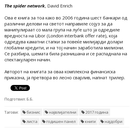
The spider network
, David Enrich
Ова е книга за тоа како во 2006 година шест банкари од
различни делови на светот направиле сојуз за да
манипулираат со мала група на луѓе што ја одредиле
вредноста на Libor (London interbank offer rate), која
одредува каматни стапки за повеќе милијарди долари
глобални кредити, и на тој начин заработила милиони.
Се разбира, шемата била разнишана и се распаднала на
спектакуларен начин.
Авторот на книгата за оваа комплексна финансиска
приказна, ја претвора во лесно сварлив, напнат трилер.
Подготвил:
Б.Б.
Тагови:
бизнис
највлијателни
2017 година
листа
годишен панел
книги
најдобри