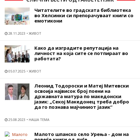
Читателите во градската библиотека
во Хелсинки си препорачуваат книги со
емотикони
28.11.2023
ЖИВОТ
Како да изградите репутација на
личност на која сите се потпираат во
работата?
05.07.2025
ЖИВОТ
Леонид Тодороски и Матеј Митевски
освоија највисок број поени на
државната матура по македонски
јазик: „Секој Македонец треба добро
да го познава мајчиниот јазик“
25.08.2023
НАША ТЕМА
Малото шпанско село Урења - дом на
повеќе книги од луѓе