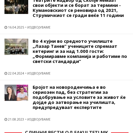
свои објекти и се борат за термини -
Кумановскиот се реновира од 2021,
Струмичкиот се гради веќе 11 години
16.04.2025
ИЗДВОЈУВАМЕ
Во 4 кујни во средното училиште
„Лазар Танев“ учениците спремаат
кетеринг и за над 1.000 гости:
„Формиравме компанија и работиме по
светски стандарди“
22.04.2024
ИЗДВОЈУВАМЕ
Бројот на новороденчиња е во
сериозен пад, без стратегии за
подобрување на условите за живот ќе
дојде до затворање на училишта,
предупредуваат експертите
21.08.2023
ИЗДВОЈУВАМЕ
СЛИЧНИ ВЕСТИ ОД FAKULTETI.MK