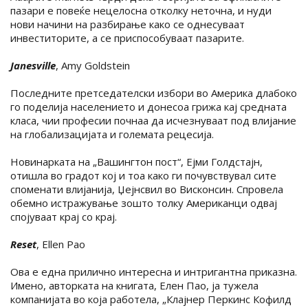
пазари е повеќе нецелосна отколку неточна, и нуди
нови начини на разбирање како се однесуваат
инвеститорите, а се приспособуваат пазарите.
Janesville
, Amy Goldstein
Последните претседателски избори во Америка длабоко
го поделија населението и донесоа грижа кај средната
класа, чии професии почнаа да исчезнуваат под влијание
на глобализацијата и големата рецесија.
Новинарката на „Вашингтон пост“, Ејми Голдстајн,
отишла во градот кој и тоа како ги почувствувал сите
споменати влијанија, Џејнсвил во Висконсин. Спровела
обемно истражување зошто толку Американци одвај
спојуваат крај со крај.
Reset
, Ellen Pao
Ова е една прилично интересна и интригантна приказна.
Имено, авторката на книгата, Елен Пао, ја тужела
компанијата во која работела, „Клајнер Перкинс Кофилд