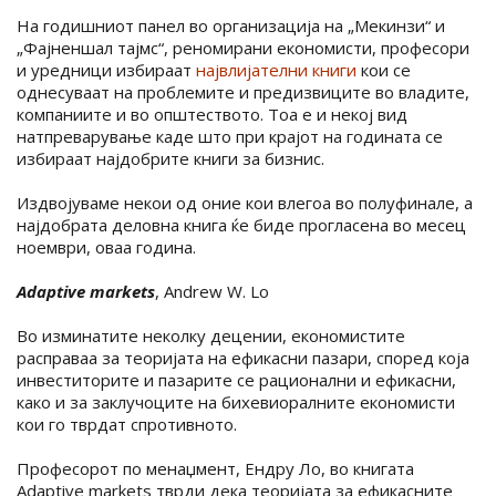
На годишниот панел во организација на „Мекинзи“ и
„Фајненшал тајмс“, реномирани економисти, професори
и уредници избираат
највлијателни книги
кои се
однесуваат на проблемите и предизвиците во владите,
компаниите и во општеството. Тоа е и некој вид
натпреварување каде што при крајот на годината се
избираат најдобрите книги за бизнис.
Издвојуваме некои од оние кои влегоа во полуфинале, а
најдобрата деловна книга ќе биде прогласена во месец
ноември, оваа година.
Adaptive markets
, Andrew W. Lo
Во изминатите неколку децении, економистите
расправаа за теоријата на ефикасни пазари, според која
инвеститорите и пазарите се рационални и ефикасни,
како и за заклучоците на бихевиоралните економисти
кои го тврдат спротивното.
Професорот по менаџмент, Ендру Ло, во книгата
Adaptive markets тврди дека теоријата за ефикасните