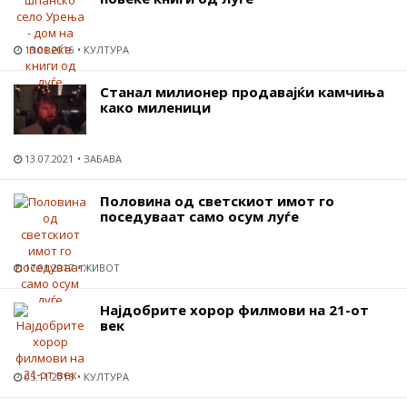
13.01.2016
КУЛТУРА
Станал милионер продавајќи камчиња
како миленици
13.07.2021
ЗАБАВА
Половина од светскиот имот го
поседуваат само осум луѓе
17.01.2017
ЖИВОТ
Најдобрите хорор филмови на 21-от
век
05.11.2016
КУЛТУРА