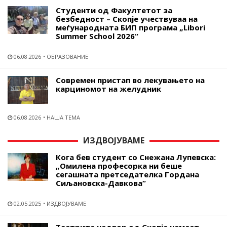
Студенти од Факултетот за
безбедност – Скопје учествуваа на
меѓународната БИП програма „Libori
Summer School 2026“
06.08.2026
ОБРАЗОВАНИЕ
Современ пристап во лекувањето на
карциномот на желудник
06.08.2026
НАША ТЕМА
ИЗДВОЈУВАМЕ
Кога бев студент со Снежана Лупевска:
„Омилена професорка ни беше
сегашната претседателка Гордана
Сиљановска-Давкова“
02.05.2025
ИЗДВОЈУВАМЕ
Театрите надвор од Скопје немаат