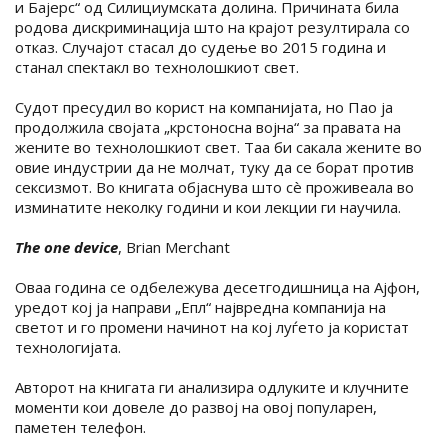
и Бајерс“ од Силициумската долина. Причината била
родова дискриминација што на крајот резултирала со
отказ. Случајот стасал до судење во 2015 година и
станал спектакл во технолошкиот свет.
Судот пресудил во корист на компанијата, но Пао ја
продолжила својата „крстоносна војна“ за правата на
жените во технолошкиот свет. Таа би сакала жените во
овие индустрии да не молчат, туку да се борат против
сексизмот. Во книгата објаснува што сè проживеала во
изминатите неколку години и кои лекции ги научила.
The one device
, Brian Merchant
Оваа година се одбележува десетгодишница на Ајфон,
уредот кој ја направи „Епл“ највредна компанија на
светот и го промени начинот на кој луѓето ја користат
технологијата.
Авторот на книгата ги анализира одлуките и клучните
моменти кои довеле до развој на овој популарен,
паметен телефон.