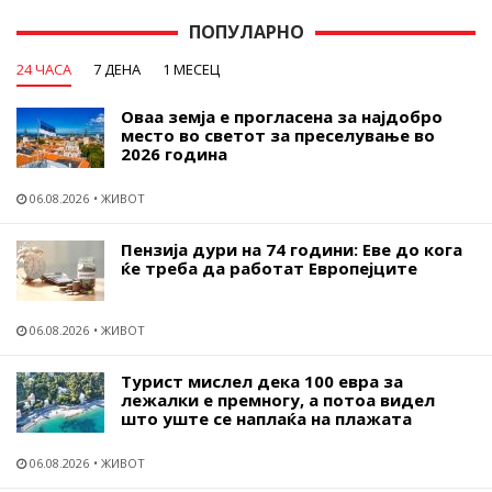
ПОПУЛАРНО
24 ЧАСА
7 ДЕНА
1 МЕСЕЦ
Оваа земја е прогласена за најдобро
место во светот за преселување во
2026 година
06.08.2026
ЖИВОТ
Пензија дури на 74 години: Еве до кога
ќе треба да работат Европејците
06.08.2026
ЖИВОТ
Турист мислел дека 100 евра за
лежалки е премногу, а потоа видел
што уште се наплаќа на плажата
06.08.2026
ЖИВОТ