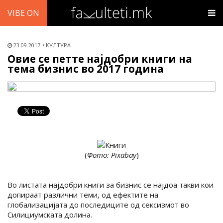
VIBE ON
23.09.2017
КУЛТУРА
Овие се петте најдобри книги на
тема бизнис во 2017 година
(
Фото: Pixabay
)
Во листата најдобри книги за бизнис се најдоа такви кои
допираат различни теми, од ефектите на
глобализацијата до последиците од сексизмот во
Силициумската долина.