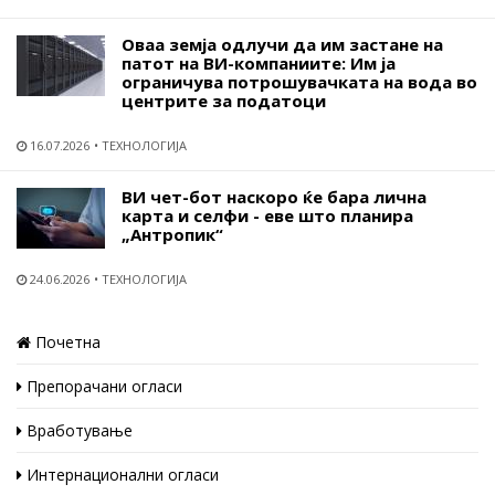
Оваа земја одлучи да им застане на
патот на ВИ-компаниите: Им ја
ограничува потрошувачката на вода во
центрите за податоци
16.07.2026
ТЕХНОЛОГИЈА
ВИ чет-бот наскоро ќе бара лична
карта и селфи - еве што планира
„Антропик“
24.06.2026
ТЕХНОЛОГИЈА
Почетна
Препорачани огласи
Вработување
Интернационални огласи