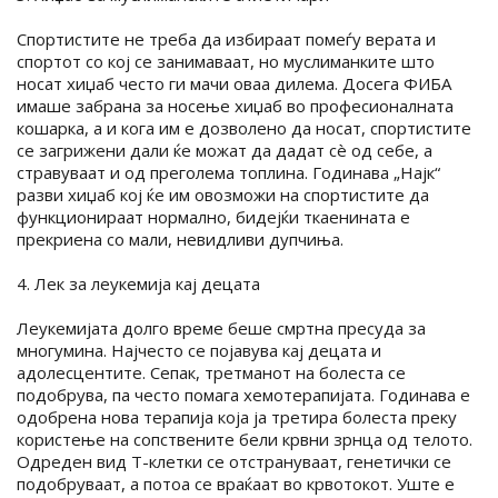
Спортистите не треба да избираат помеѓу верата и
спортот со кој се занимаваат, но муслиманките што
носат хиџаб често ги мачи оваа дилема. Досега ФИБА
имаше забрана за носење хиџаб во професионалната
кошарка, а и кога им е дозволено да носат, спортистите
се загрижени дали ќе можат да дадат сè од себе, а
стравуваат и од преголема топлина. Годинава „Најк“
разви хиџаб кој ќе им овозможи на спортистите да
функционираат нормално, бидејќи ткаенината е
прекриена со мали, невидливи дупчиња.
4. Лек за леукемија кај децата
Леукемијата долго време беше смртна пресуда за
многумина. Најчесто се појавува кај децата и
адолесцентите. Сепак, третманот на болеста се
подобрува, па често помага хемотерапијата. Годинава е
одобрена нова терапија која ја третира болеста преку
користење на сопствените бели крвни зрнца од телото.
Одреден вид Т-клетки се отстрануваат, генетички се
подобруваат, а потоа се враќаат во крвотокот. Уште е