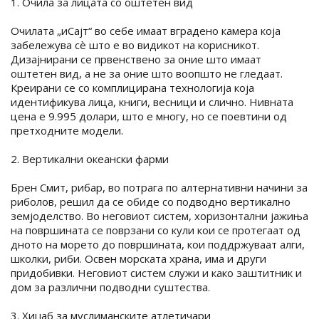
1. Очила за лицата со оштетен вид
Очилата „иСајт“ во себе имаат вградено камера која
забележува сè што е во видикот на корисникот.
Дизајнирани се првенствено за оние што имаат
оштетен вид, а не за оние што воопшто не гледаат.
Креирани се со комплицирана технологија која
идентификува лица, книги, весници и слично. Нивната
цена е 9.995 долари, што е многу, но се поевтини од
претходните модели.
2. Вертикални океански фарми
Брен Смит, рибар, во потрага по алтернативни начини за
риболов, решил да се обиде со подводно вертикално
земјоделство. Во неговиот систем, хоризонтални јажиња
на површината се поврзани со кули кои се протегаат од
дното на морето до површината, кои поддржуваат алги,
школки, риби. Освен морската храна, има и други
придобивки. Неговиот систем служи и како заштитник и
дом за различни подводни суштества.
3. Хиџаб за муслиманските атлетичари