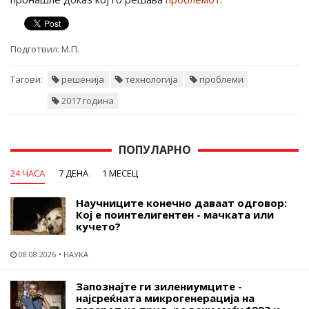
Подготвил:
М.П.
Тагови:
решенија
технологија
проблеми
2017 година
ПОПУЛАРНО
24 ЧАСА
7 ДЕНА
1 МЕСЕЦ
Научниците конечно даваат одговор:
Кој е поинтелигентен - мачката или
кучето?
08.08.2026
НАУКА
Запознајте ги зилениумците -
најсреќната микрогенерација на