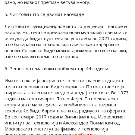
рано, но новиот третман ветува многу.
5. Лифтови што се движат насекаде
Лифтовите функционирале исто со децении – нагоре и
надолу. Но, сега се креирани нови мултилифтови кои се
очекува да бидат пуштени во употреба во 2021 година,
а се базирани на технологија слична како кај брзите
возови. Со нив ќе биде можно движење во сите насоки,
а ќе се намали времето на чекање.
6. Решен математички проблем стар 44 години
Имате топка и ја покривате со ленти ткаенина додека
целата површина не биде покриена. Потоа, ставете ја
ширината на лентите заедно и додајте ги сите. Во 1973
година математичарот Лазло Фејес Тот рекол дека
колку и да е мала сферата, комбинираната ширина
секогаш ќе биде барем π пати од радиусот на сферата.
Во септември 2017 година Зилин Јианг од Израелскиот
институт за технологија и Александар Полиански од
Московскиот институт за физика и технологија
пронашле доказ кој го решава
проблемот
.