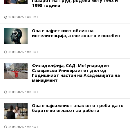
пазарот на труд, родени меѓу 1993 и
1998 година
08.08.2026
ЖИВОТ
Ова е најреткиот облик на
интелигенција, а еве зошто е посебен
08.08.2026
ЖИВОТ
Филаделфија, САД: Меѓународен
Славјански Универзитет дел од
Годишниот настан на Академијата на
менаџмент
08.08.2026
ЖИВОТ
Ова е најважниот знак што треба да го
барате во огласот за работа
08.08.2026
ЖИВОТ