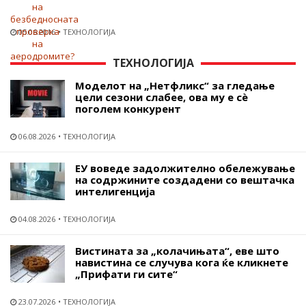
05.06.2016
ТЕХНОЛОГИЈА
ТЕХНОЛОГИЈА
Моделот на „Нетфликс“ за гледање
цели сезони слабее, ова му е сѐ
поголем конкурент
06.08.2026
ТЕХНОЛОГИЈА
ЕУ воведе задолжително обележување
на содржините создадени со вештачка
интелигенција
04.08.2026
ТЕХНОЛОГИЈА
Вистината за „колачињата“, еве што
навистина се случува кога ќе кликнете
„Прифати ги сите“
23.07.2026
ТЕХНОЛОГИЈА