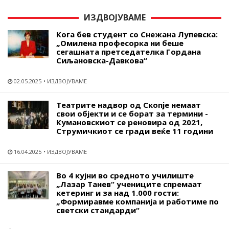
ИЗДВОЈУВАМЕ
Кога бев студент со Снежана Лупевска:
„Омилена професорка ни беше
сегашната претседателка Гордана
Сиљановска-Давкова“
02.05.2025
ИЗДВОЈУВАМЕ
Театрите надвор од Скопје немаат
свои објекти и се борат за термини -
Кумановскиот се реновира од 2021,
Струмичкиот се гради веќе 11 години
16.04.2025
ИЗДВОЈУВАМЕ
Во 4 кујни во средното училиште
„Лазар Танев“ учениците спремаат
кетеринг и за над 1.000 гости:
„Формиравме компанија и работиме по
светски стандарди“