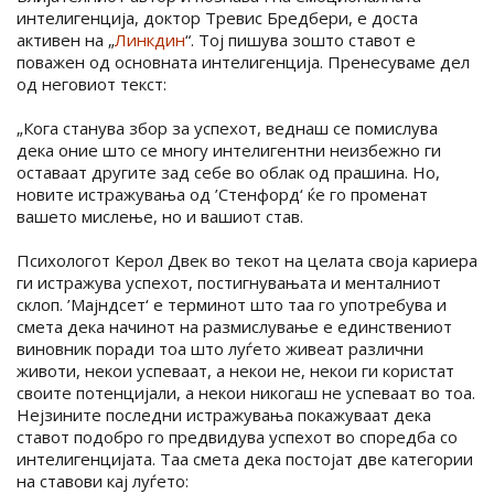
интелигенција, доктор Тревис Бредбери, е доста
активен на „
Линкдин
“. Тој пишува зошто ставот е
поважен од основната интелигенција. Пренесуваме дел
од неговиот текст:
„Кога станува збор за успехот, веднаш се помислува
дека оние што се многу интелигентни неизбежно ги
оставаат другите зад себе во облак од прашина. Но,
новите истражувања од ’Стенфорд‘ ќе го променат
вашето мислење, но и вашиот став.
Психологот Керол Двек во текот на целата своја кариера
ги истражува успехот, постигнувањата и менталниот
склоп. ’Мајндсет‘ е терминот што таа го употребува и
смета дека начинот на размислување е единствениот
виновник поради тоа што луѓето живеат различни
животи, некои успеваат, а некои не, некои ги користат
своите потенцијали, а некои никогаш не успеваат во тоа.
Нејзините последни истражувања покажуваат дека
ставот подобро го предвидува успехот во споредба со
интелигенцијата. Таа смета дека постојат две категории
на ставови кај луѓето: