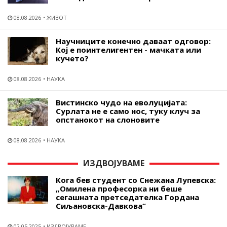
08.08.2026
ЖИВОТ
Научниците конечно даваат одговор:
Кој е поинтелигентен - мачката или
кучето?
08.08.2026
НАУКА
Вистинско чудо на еволуцијата:
Сурлата не е само нос, туку клуч за
опстанокот на слоновите
08.08.2026
НАУКА
ИЗДВОЈУВАМЕ
Кога бев студент со Снежана Лупевска:
„Омилена професорка ни беше
сегашната претседателка Гордана
Сиљановска-Давкова“
02.05.2025
ИЗДВОЈУВАМЕ