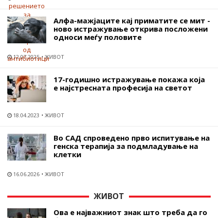
Алфа-мажјаците кај приматите се мит -
ново истражување открива посложени
односи меѓу половите
12.07.2025
ЖИВОТ
17-годишно истражување покажа која
е најстресната професија на светот
18.04.2023
ЖИВОТ
Во САД спроведено прво испитување на
генска терапија за подмладување на
клетки
16.06.2026
ЖИВОТ
ЖИВОТ
Ова е најважниот знак што треба да го