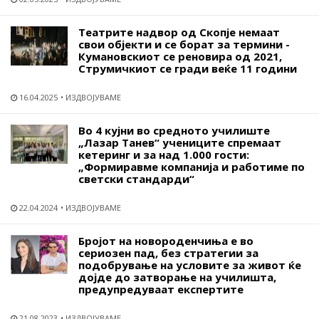
Театрите надвор од Скопје немаат
свои објекти и се борат за термини -
Кумановскиот се реновира од 2021,
Струмичкиот се гради веќе 11 години
16.04.2025
ИЗДВОЈУВАМЕ
Во 4 кујни во средното училиште
„Лазар Танев“ учениците спремаат
кетеринг и за над 1.000 гости:
„Формиравме компанија и работиме по
светски стандарди“
22.04.2024
ИЗДВОЈУВАМЕ
Бројот на новороденчиња е во
сериозен пад, без стратегии за
подобрување на условите за живот ќе
дојде до затворање на училишта,
предупредуваат експертите
21.08.2023
ИЗДВОЈУВАМЕ