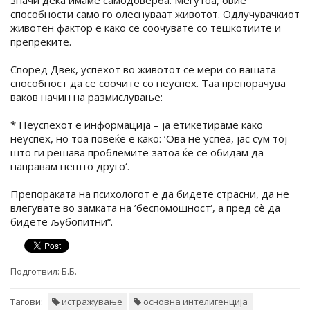
значи дека имаме самодоверба. Меѓутоа, овие
способности само го олеснуваат животот. Одлучувачкиот
животен фактор е како се соочувате со тешкотиите и
препреките.
Според Двек, успехот во животот се мери со вашата
способност да се соочите со неуспех. Таа препорачува
ваков начин на размислување:
* Неуспехот е информација – ја етикетираме како
неуспех, но тоа повеќе е како: ’Ова не успеа, јас сум тој
што ги решава проблемите затоа ќе се обидам да
направам нешто друго‘.
Препораката на психологот е да бидете страсни, да не
влегувате во замката на ’беспомошност‘, а пред сè да
бидете љубопитни“.
Подготвил:
Б.Б.
Тагови:
истражување
основна интелигенција