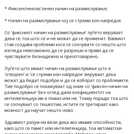
* Фиксен/нееластичен начин на размислување;
* Начин на размислување кој се стреми кон напредок
Со ’фиксниот начин на размислување‘ луѓето веруваат
дека се тоа што се и не можат да се променат. Ваквиот
став создава проблеми кога се соочувате со нешто што
изгледа невозможно да се разреши и прави да се
чувствувате безнадежно и преоптоварено.
Луѓето што имаат начин на размислување што е
’отворен‘ и ’се стреми кон напредок‘ веруваат дека
можат да бидат подобри и да се изборат со проблемите.
Тие подобро се покажуваат од оние со ’фиксен начин на
размислување‘ без оглед дали коефициентот на
интелигенција им е помал или не. Токму поради тоа што
се соочуваат со тешкотии, истите ги третираат како
можност да научат нешто ново.
Здравиот разум ни вели дека ако имаме способности,
како што се памет или интелигенција, тоа автоматски