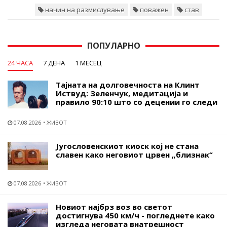
начин на размислување
поважен
став
ПОПУЛАРНО
24 ЧАСА
7 ДЕНА
1 МЕСЕЦ
Тајната на долговечноста на Клинт
Иствуд: Зеленчук, медитација и
правило 90:10 што со децении го следи
07.08.2026
ЖИВОТ
Југословенскиот киоск кој не стана
славен како неговиот црвен „близнак“
07.08.2026
ЖИВОТ
Новиот најбрз воз во светот
достигнува 450 км/ч - погледнете како
изгледа неговата внатрешност