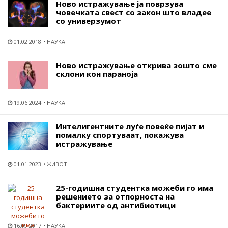
Ново истражување ја поврзува
човечката свест со закон што владее
со универзумот
01.02.2018
НАУКА
Ново истражување открива зошто сме
склони кон параноја
19.06.2024
НАУКА
Интелигентните луѓе повеќе пијат и
помалку спортуваат, покажува
истражување
01.01.2023
ЖИВОТ
25-годишна студентка можеби го има
решението за отпорноста на
бактериите од антибиотици
16.09.2017
НАУКА