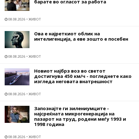
барате во огласот за работа
08.08.2026
ЖИВОТ
Ова е најреткиот облик на
интелигенција, а еве зошто е посебен
08.08.2026
ЖИВОТ
Новиот најбрз воз во светот
достигнува 450 км/ч - погледнете како
изгледа неговата внатрешност
08.08.2026
ЖИВОТ
Запознајте ги зилениумците -
најсреќната микрогенерација на
пазарот на труд, родени меѓу 1993 и
1998 година
08.08.2026
ЖИВОТ