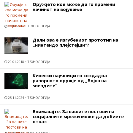
Оружјето кое може да го промени
начинот на војување
29.12.2015
ТЕХНОЛОГИЈА
Дали ова е изгубениот прототип на
„нинтендо плејстејшн“?
20.01.2018
ТЕХНОЛОГИЈА
Кинески научници го создадоа
разорното оружје од „Војна на
ѕвездите“
25.11.2024
ТЕХНОЛОГИЈА
Внимавајте: За вашите постови на
социјалните мрежи може да добиете
отказ