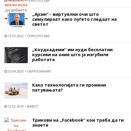
19.12.2015
ТЕХНОЛОГИЈА
„Ајсин“ - виртуелни очи што
симулираат како луѓето гледаат на
светот
13.03.2022
ТЕХНОЛОГИЈА
„Коудкадеми“ им нуди бесплатни
курсеви на оние што ја изгубиле
работата
25.04.2020
ОБРАЗОВАНИЕ
Како технологијата ги промени
патувањата?
13.02.2019
ЖИВОТ
Трикови на „Facebook“ кои треба да ги
знаете