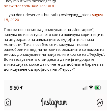
They mix it with messenger 😳
pic.twitter.com/BXMHen3ADH
— you don't deserve it but still i (@sleeping__alien)
August
15, 2020
Постои нов начин за допишување на „Инстаграм“,
пишува во известувањето кое ги повикува корисниците
на ажурирање на апликациите, нудејќи цела низа
можности. Така, посебно се истакнуваат новиот
разнобоен изглед на четовите, реакциите со помош на
емоџи, допишување на пријателите кои се на „Фејсбук“.
Во известувањето стои дека и да не ја ажурирате
апликацијата, може да почнете да добивате барања за
допишување од профилот на „Фејсбук“.