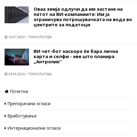
Оваа земја одлучи да им застане на
патот на ВИ-компаниите: Им ја
ограничува потрошувачката на вода во
центрите за податоци
16.07.2026
ТЕХНОЛОГИЈА
ВИ чет-бот наскоро ќе бара лична
карта и селфи - еве што планира
„Антропик“
24.06.2026
ТЕХНОЛОГИЈА
Почетна
Препорачани огласи
Вработување
Интернационални огласи