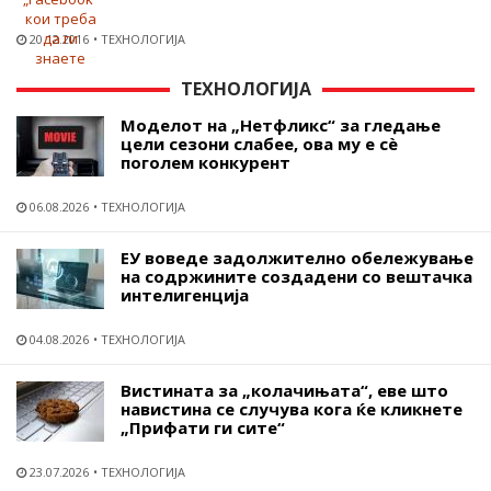
20.12.2016
ТЕХНОЛОГИЈА
ТЕХНОЛОГИЈА
Моделот на „Нетфликс“ за гледање
цели сезони слабее, ова му е сѐ
поголем конкурент
06.08.2026
ТЕХНОЛОГИЈА
ЕУ воведе задолжително обележување
на содржините создадени со вештачка
интелигенција
04.08.2026
ТЕХНОЛОГИЈА
Вистината за „колачињата“, еве што
навистина се случува кога ќе кликнете
„Прифати ги сите“
23.07.2026
ТЕХНОЛОГИЈА