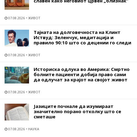
славен како неговиот црвен „близнак“
07.08.2026
ЖИВОТ
Тајната на долговечноста на Клинт
Иствуд: Зеленчук, медитација и
правило 90:10 што со децении го следи
07.08.2026
ЖИВОТ
Историска одлука во Америка: Смртно
болните пациенти добија право сами
да одлучат за крајот на својот живот
07.08.2026
ЖИВОТ
Јазиците почнале да изумираат
значително порано отколку што се
сметаше
07.08.2026
НАУКА