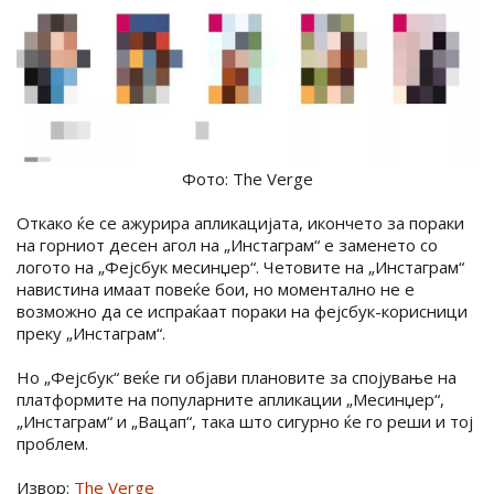
Фото: The Verge
Откако ќе се ажурира апликацијата, икончето за пораки
на горниот десен агол на „Инстаграм“ е заменето со
логото на „Фејсбук месинџер“. Четовите на „Инстаграм“
навистина имаат повеќе бои, но моментално не е
возможно да се испраќаат пораки на фејсбук-корисници
преку „Инстаграм“.
Но „Фејсбук“ веќе ги објави плановите за спојување на
платформите на популарните апликации „Месинџер“,
„Инстаграм“ и „Вацап“, така што сигурно ќе го реши и тој
проблем.
Извор:
The Verge