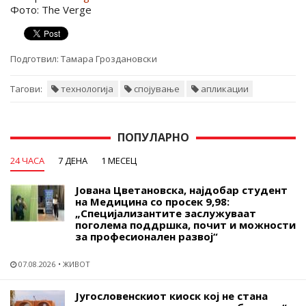
Фото: The Verge
Подготвил:
Тамара Гроздановски
Тагови:
технологија
спојување
апликации
ПОПУЛАРНО
24 ЧАСА
7 ДЕНА
1 МЕСЕЦ
Јована Цветановска, најдобар студент
на Медицина со просек 9,98:
„Специјализантите заслужуваат
поголема поддршка, почит и можности
за професионален развој“
07.08.2026
ЖИВОТ
Југословенскиот киоск кој не стана