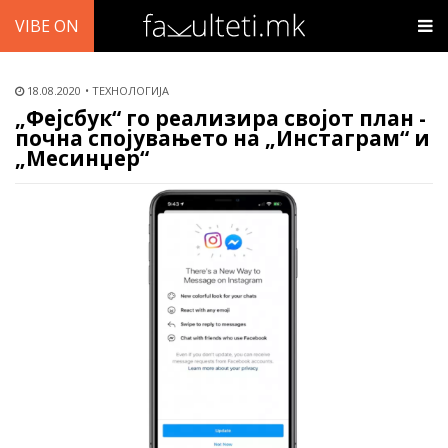
VIBE ON
18.08.2020
ТЕХНОЛОГИЈА
„Фејсбук“ го реализира својот план -
почна спојувањето на „Инстаграм“ и
„Месинџер“