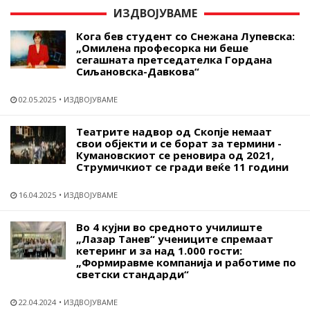
ИЗДВОЈУВАМЕ
Кога бев студент со Снежана Лупевска:
„Омилена професорка ни беше
сегашната претседателка Гордана
Сиљановска-Давкова“
02.05.2025
ИЗДВОЈУВАМЕ
Театрите надвор од Скопје немаат
свои објекти и се борат за термини -
Кумановскиот се реновира од 2021,
Струмичкиот се гради веќе 11 години
16.04.2025
ИЗДВОЈУВАМЕ
Во 4 кујни во средното училиште
„Лазар Танев“ учениците спремаат
кетеринг и за над 1.000 гости:
„Формиравме компанија и работиме по
светски стандарди“
22.04.2024
ИЗДВОЈУВАМЕ