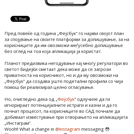
Пред повеќе од година „Фејсбук“ го најави својот план
за спојување на своите платформи за допишување, за на
корисниците да им овозможи меѓусебно допишување
без оглед на тоа која апликација ја користат.
Планот предизвика негодување кај многу регулатори во
светот бидејќи сметаат дека може да се загрози
приватноста на корисникот, но и да му овозможи на
„Фејсбук“ да создава уште подетални профили со чија
помош би реализирал целно огласување.
Но, очигледно дека од „
Фејсбук
“ одлучиле да ги
игнорираат потенцијалните истраги и казни и да го
почнат процесот, па корисниците во САД почнале да
добиваат известување при отворањето на апликацијата
„Инстаграм“.
Wooh!! What a change in
@instagram
messaging 😳