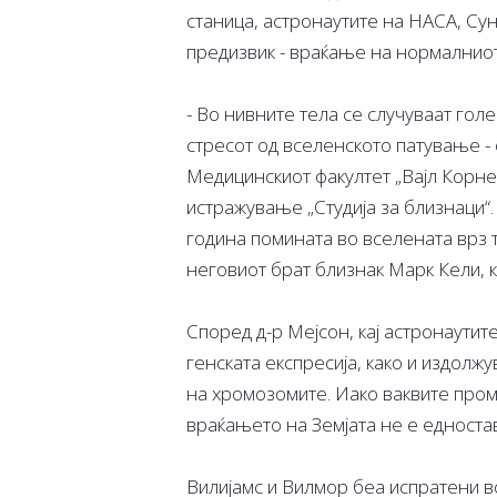
станица, астронаутите на НАСА, Сун
предизвик - враќање на нормалниот
- Во нивните тела се случуваат го
стресот од вселенското патување -
Медицинскиот факултет „Вајл Корне
истражување „Студија за близнаци“.
година помината во вселената врз т
неговиот брат близнак Марк Кели, ко
Според д-р Мејсон, кај астронаути
генската експресија, како и издолж
на хромозомите. Иако ваквите пром
враќањето на Земјата не е едноста
Вилијамс и Вилмор беа испратени во