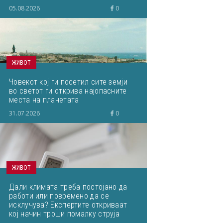
05.08.2026
0
ЖИВОТ
Човекот кој ги посетил сите земји
во светот ги открива најопасните
места на планетата
31.07.2026
0
ЖИВОТ
Дали климата треба постојано да
работи или повремено да се
исклучува? Експертите откриваат
кој начин троши помалку струја