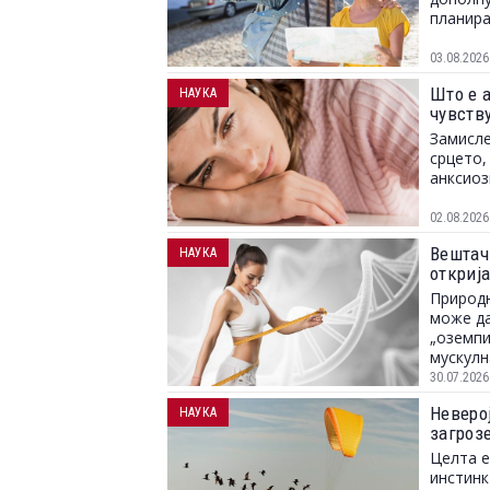
планира
03.08.2026
Што е 
НАУКА
чувств
Замисле
срцето,
анксиоз
02.08.2026
Вештач
НАУКА
откриј
Природн
може да
„оземпи
мускулн
30.07.2026
Неверој
НАУКА
загрозе
Целта е
инстинк