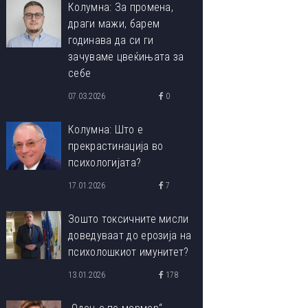
Колумна: За промена,
драги мажи, барем
годинава да си ги
зачуваме цвеќињата за
себе
07.03.2026
0
Колумна: Што е
прекрастинација во
психологијата?
17.01.2026
7
Зошто токсичните мисли
доведуваат до ерозија на
психолошкиот имунитет?
13.01.2026
178