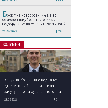
по светски стандарди“
Б
ројот на новороденчиња е во
сериозен пад, без стратегии за
подобрување на условите за живот ќе
дојде до затворање на училишта,
21.08.2023
296
предупредуваат експертите
КОЛУМНИ
Колумна: Когнитивно војување -
идните војни ќе се водат и за
зачувување на суверенитетот на
сопствениот ум
28.05.2026
0