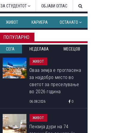
 ЗА СТУДЕНТОТ
ОБЈАВИ ОГЛАС
ЖИВОТ
КАРИЕРА
ОСТАНАТО
ПОПУЛАРНО
СЕГА
НЕДЕЛАВА
МЕСЕЦОВ
ЖИВОТ
Оваа земја е прогласена
за најдобро место во
светот за преселување
во 2026 година
06.08.2026
0
ЖИВОТ
Пензија дури на 74