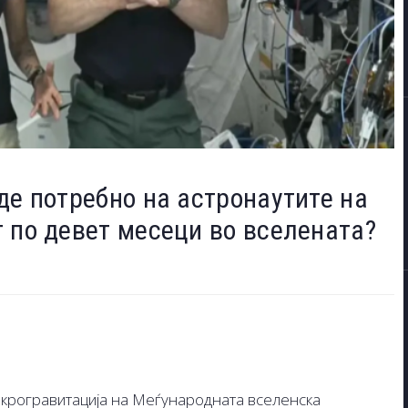
де потребно на астронаутите на
 по девет месеци во вселената?
икрогравитација на Меѓународната вселенска