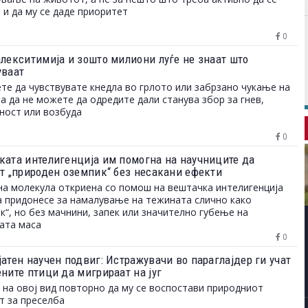
 и да му се даде приоритет
0
алекситимија и зошто милиони луѓе не знаат што
уваат
те да чувствувате кнедла во грлото или забрзано чукање на
 а да не можете да одредите дали станува збор за гнев,
ност или возбуда
0
ката интелигенција им помогна на научниците да
ат „природен оземпик“ без несакани ефекти
а молекула откриена со помош на вештачка интелигенција
 придонесе за намалување на тежината слично како
к“, но без мачнини, запек или значително губење на
ата маса
0
атен научен подвиг: Истражувачи во параглајдер ги учат
ните птици да мигрираат на југ
 на овој вид повторно да му се воспостави природниот
т за преселба