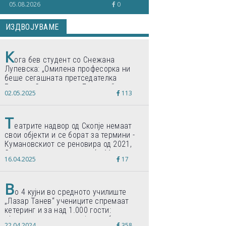
05.08.2026
0
ИЗДВОЈУВАМЕ
К
ога бев студент со Снежана
Лупевска: „Омилена професорка ни
беше сегашната претседателка
Гордана Сиљановска-Давкова“
02.05.2025
113
Т
еатрите надвор од Скопје немаат
свои објекти и се борат за термини -
Кумановскиот се реновира од 2021,
Струмичкиот се гради веќе 11 години
16.04.2025
17
В
о 4 кујни во средното училиште
„Лазар Танев“ учениците спремаат
кетеринг и за над 1.000 гости:
„Формиравме компанија и работиме
22.04.2024
358