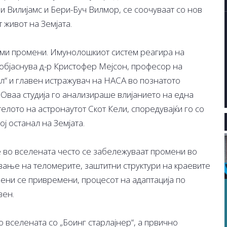
и Вилијамс и Бери-Буч Вилмор, се соочуваат со нов
 живот на Земјата.
леми промени. Имунолошкиот систем реагира на
 објаснува д-р Кристофер Мејсон, професор на
л“ и главен истражувач на НАСА во познатото
 Оваа студија го анализираше влијанието на една
елото на астронаутот Скот Кели, споредувајќи го со
ј останал на Земјата.
те во вселената често се забележуваат промени во
ување на теломерите, заштитни структури на краевите
ени се привремени, процесот на адаптација по
вен.
 вселената со „Боинг старлајнер“, а првично