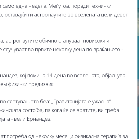
е само една недела. Меѓутоа, поради технички
, оставајќи ги астронаутите во вселената цели девет
та, астронаутите обично стануваат повисоки и
е случуваат во првите неколку дена по враќањето -
андез, кој помина 14 дена во вселената, објаснува
лем физички предизвик.
по слетувањето беа: „Гравитацијата е ужасна“.
нската состојба, па кога ќе се вратите, ви треба
јата - вели Ернандез.
аат потреба од неколку месеци физикална терапија за