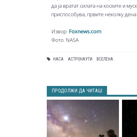
да ја вратат силата на коските и му
приспособува, првите неколку дена 
Извор:
Foxnews.com
Фото: NASA
НАСА
АСТРОНАУТИ
ВСЕЛЕНА
ПРОДОЛЖИ ДА ЧИТАШ