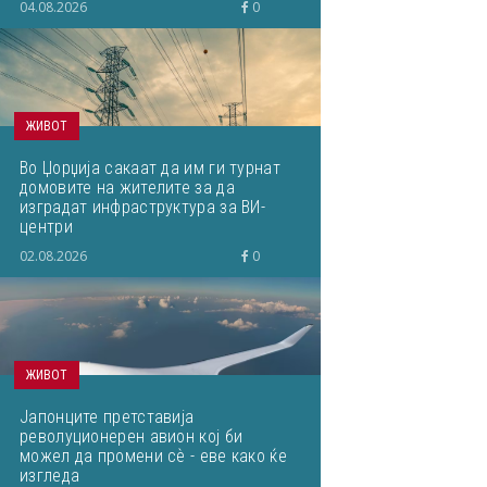
04.08.2026
0
ЖИВОТ
Во Џорџија сакаат да им ги турнат
домовите на жителите за да
изградат инфраструктура за ВИ-
центри
02.08.2026
0
ЖИВОТ
Јапонците претставија
револуционерен авион кој би
можел да промени сѐ - еве како ќе
изгледа