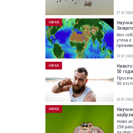
27.07.2026
Научни
НАУКА
Земјат
Ако соб
утеха е
преживе
23.07.2026
Нивото
НАУКА
50 год
Просечн
50 отст
20.07.2026
Научни
НАУКА
најбрз
Ново ис
258 раз
да прес