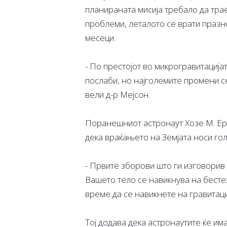
планираната мисија требало да тра
проблеми, леталото се врати празно
месеци.
- По престојот во микрогравитација
послаби, но најголемите промени с
вели д-р Мејсон.
Поранешниот астронаут Хозе М. Ерн
дека враќањето на Земјата носи го
- Првите зборови што ги изговорив 
Вашето тело се навикнува на бестежи
време да се навикнете на гравитаци
Тој додава дека астронаутите ќе им