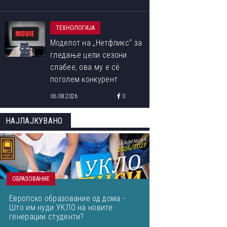
ТЕХНОЛОГИЈА
Моделот на „Нетфликс“ за
гледање цели сезони
слабее, ова му е сѐ
поголем конкурент
06.08.2026
0
НАЈЛАЈКУВАНО
ОБРАЗОВАНИЕ
Европско образование од дома -
Што им нуди УКЛО на новите
генерации студенти?