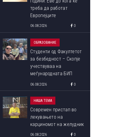
години: Еве до кога ќе
треба да работат
Европејците
06.08.2026
0
ОБРАЗОВАНИЕ
Студенти од Факултетот
за безбедност – Скопје
учествуваа на
меѓународната БИП
програма „Libori Summer
06.08.2026
0
School 2026“
НАША ТЕМА
Современ пристап во
лекувањето на
карциномот на желудник
06.08.2026
0