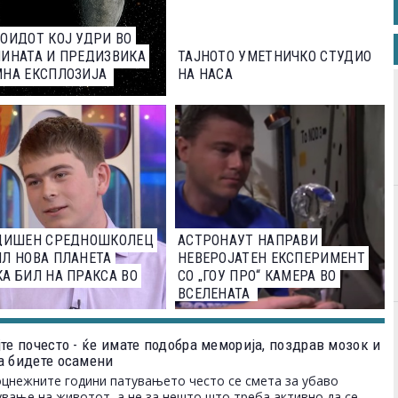
ОИДОТ КОЈ УДРИ ВО
ИНАТА И ПРЕДИЗВИКА
ТАЈНОТО УМЕТНИЧКО СТУДИО
МНА ЕКСПЛОЗИЈА
НА НАСА
ОДИШЕН СРЕДНОШКОЛЕЦ
АСТРОНАУТ НАПРАВИ
Л НОВА ПЛАНЕТА
НЕВЕРОЈАТЕН ЕКСПЕРИМЕНТ
А БИЛ НА ПРАКСА ВО
СО „ГОУ ПРО“ КАМЕРА ВО
ВСЕЛЕНАТА
те почесто - ќе имате подобра меморија, поздрав мозок и
а бидете осамени
цнежните години патувањето често се смета за убаво
вање на животот, а не за нешто што треба активно да се