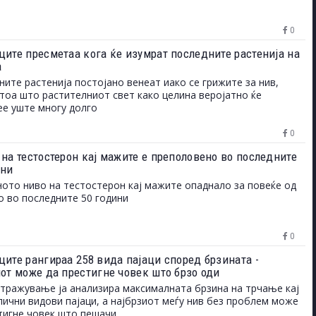
0
ците пресметаа кога ќе изумрат последните растенија на
а
ните растенија постојано венеат иако се грижите за нив,
 тоа што растителниот свет како целина веројатно ќе
е уште многу долго
0
 на тестостерон кај мажите е преполовено во последните
ини
ото ниво на тестостерон кај мажите опаднало за повеќе од
о во последните 50 години
0
ците рангираа 258 вида пајаци според брзината -
иот може да престигне човек што брзо оди
тражување ја анализира максималната брзина на трчање кај
лични видови пајаци, а најбрзиот меѓу нив без проблем може
тигне човек што пешачи