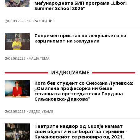
меѓународната БИП програма „Libori
Summer School 2026“
06.08.2026
ОБРАЗОВАНИЕ
Современ пристап во лекувањето на
карциномот на желудник
06.08.2026
НАША ТЕМА
ИЗДВОЈУВАМЕ
Кога бев студент со Снежана Лупевска:
„Омилена професорка ни беше
сегашната претседателка Гордана
Сиљановска-Давкова“
02.05.2025
ИЗДВОЈУВАМЕ
Театрите надвор од Скопје немаат
свои објекти и се борат за термини -
Кумановскиот се реновира од 2021,