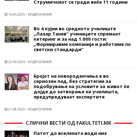
Струмичкиот се гради веќе 11 години
16.04.2025
ИЗДВОЈУВАМЕ
Во 4 кујни во средното училиште
„Лазар Танев“ учениците спремаат
кетеринг и за над 1.000 гости:
„Формиравме компанија и работиме по
светски стандарди“
22.04.2024
ИЗДВОЈУВАМЕ
Бројот на новороденчиња е во
сериозен пад, без стратегии за
подобрување на условите за живот ќе
дојде до затворање на училишта,
предупредуваат експертите
21.08.2023
ИЗДВОЈУВАМЕ
СЛИЧНИ ВЕСТИ ОД FAKULTETI.MK
Патот до вселената води низ