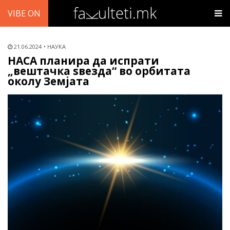
VIBE ON
21.06.2024
НАУКА
НАСА планира да испрати
„вештачка ѕвезда“ во орбитата
околу Земјата