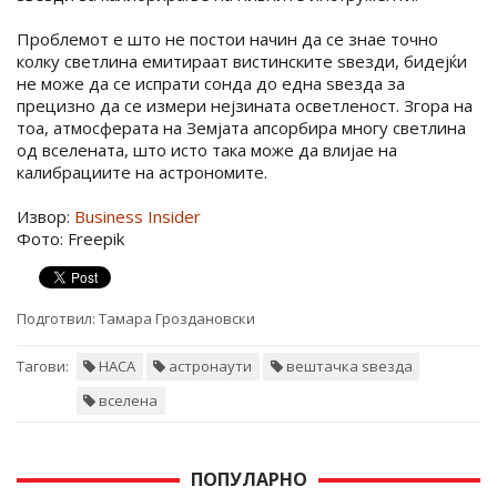
Проблемот е што не постои начин да се знае точно
колку светлина емитираат вистинските ѕвезди, бидејќи
не може да се испрати сонда до една ѕвезда за
прецизно да се измери нејзината осветленост. Згора на
тоа, атмосферата на Земјата апсорбира многу светлина
од вселената, што исто така може да влијае на
калибрациите на астрономите.
Извор:
Business Insider
Фото: Freepik
Подготвил:
Тамара Гроздановски
Тагови:
НАСА
астронаути
вештачка ѕвезда
вселена
ПОПУЛАРНО