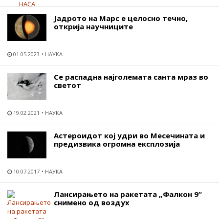
Јадрото на Марс е целосно течно,
открија научниците
01.05.2023
НАУКА
Се распадна најголемата санта мраз во
светот
19.02.2021
НАУКА
Астероидот кој удри во Месечината и
предизвика огромна експлозија
10.07.2017
НАУКА
Лансирањето на ракетата „Фалкон 9“
снимено од воздух