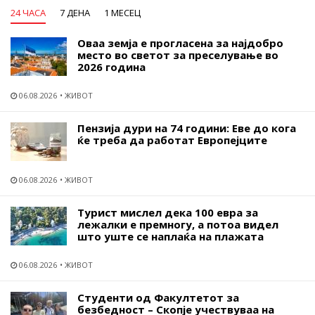
24 ЧАСА
7 ДЕНА
1 МЕСЕЦ
Оваа земја е прогласена за најдобро
место во светот за преселување во
2026 година
06.08.2026
ЖИВОТ
Пензија дури на 74 години: Еве до кога
ќе треба да работат Европејците
06.08.2026
ЖИВОТ
Турист мислел дека 100 евра за
лежалки е премногу, а потоа видел
што уште се наплаќа на плажата
06.08.2026
ЖИВОТ
Студенти од Факултетот за
безбедност – Скопје учествуваа на