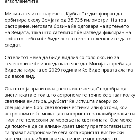
егзопланетите.
Мини-сателитот наречен „Кјубсат“ е дизајниран да
орбитира околу Земјата од 35.735 километри. На тоа
растојание, неговата брзина ќе одговара на вртењето
на Земјата, така што сателитот ќе изгледа фиксиран на
ноќното небо и ќе биде лесна цел за телескопите да го
следат.
Сателитот нема да биде видлив со голо око, но за
телескопите ќе изгледа како ѕвезда. Мисијата треба да
биде лансирана во 2029 година и ќе биде првата алатка
од ваков вид.
Она што ја прави оваа „вештачка ѕвезда“ подобра од
вистинската е тоа што астрономите точно ќе знаат колку
светлина емитира. „Кјубсат“ ќе испушта ласери со
специфичен број светлосни честички или фотони, кои
астрономите ќе можат да ги користат за калибрирање на
нивните телескопи за мерење на светлината. Ова може
да помогне да се елиминираат многу претпоставки што
ги прават астрономите сега кога користат вистински
ѕвезди за калибрирање на нивните инструменти.