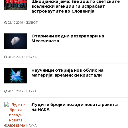
Шкоцјанска јама: Еве зошто светските
вселенски агенции ги испраќаат
астронаутите во Словенија
02.10.2019
ЖИВОТ
Откриени водни резервоари на
Месечината
28.03.2023
НАУКА
Научници открија нов облик на
материја: временски кристали
20.10.2017
НАУКА
Лудите бројки позади новата ракета
на НАСА
15.02.2016
НАУКА