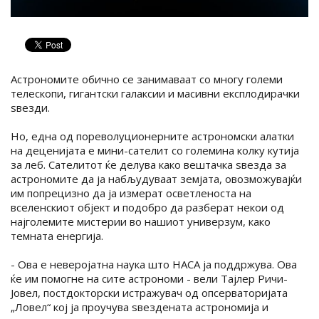
Астрономите обично се занимаваат со многу големи
телескопи, гигантски галаксии и масивни експлодирачки
ѕвезди.
Но, една од пореволуционерните астрономски алатки
на деценијата е мини-сателит со големина колку кутија
за леб. Сателитот ќе делува како вештачка ѕвезда за
астрономите да ја набљудуваат земјата, овозможувајќи
им попрецизно да ја измерат осветленоста на
вселенскиот објект и подобро да разберат некои од
најголемите мистерии во нашиот универзум, како
темната енергија.
- Ова е неверојатна наука што НАСА ја поддржува. Ова
ќе им помогне на сите астрономи - вели Тајлер Ричи-
Јовел, постдокторски истражувач од опсерваторијата
„Ловел“ кој ја проучува ѕвездената астрономија и