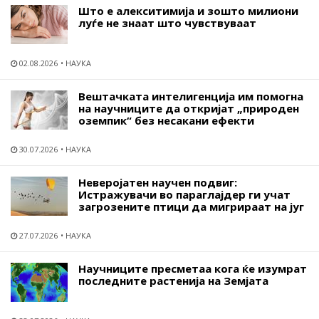
Што е алекситимија и зошто милиони
луѓе не знаат што чувствуваат
02.08.2026
НАУКА
Вештачката интелигенција им помогна
на научниците да откријат „природен
оземпик“ без несакани ефекти
30.07.2026
НАУКА
Неверојатен научен подвиг:
Истражувачи во параглајдер ги учат
загрозените птици да мигрираат на југ
27.07.2026
НАУКА
Научниците пресметаа кога ќе изумрат
последните растенија на Земјата