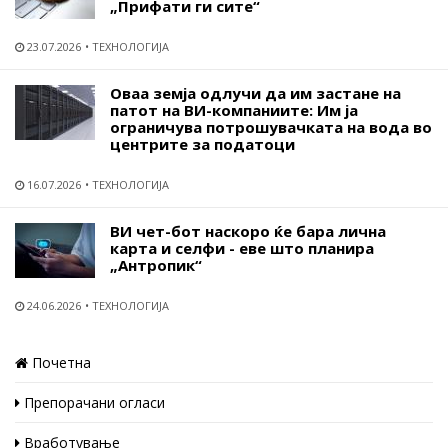
„Прифати ги сите“
23.07.2026
ТЕХНОЛОГИЈА
Оваа земја одлучи да им застане на
патот на ВИ-компаниите: Им ја
ограничува потрошувачката на вода во
центрите за податоци
16.07.2026
ТЕХНОЛОГИЈА
ВИ чет-бот наскоро ќе бара лична
карта и селфи - еве што планира
„Антропик“
24.06.2026
ТЕХНОЛОГИЈА
Почетна
Препорачани огласи
Вработување