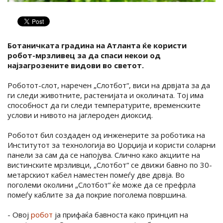
Ботаничката градина на Атланта ќе користи
робот-мрзливец за да спаси некои од
најзагрозeните видови во светот.
Роботот-слот, наречен „Слотбот“, виси на дрвјата за да
ги следи животните, растенијата и околината. Тој има
способност да ги следи температурите, временските
услови и нивото на јаглероден диоксид.
Роботот бил создаден од инженерите за роботика на
Институтот за технологија во Џорџија и користи соларни
панели за сам да се напојува. Слично како акциите на
вистинските мрзливци, „Слотбот“ се движи бавно по 30-
метарскиот кабел наместен помеѓу две дрвја. Во
поголеми околини „Слотбот“ ќе може да се префрла
помеѓу каблите за да покрие поголема површина.
- Овој
робот
ја прифаќа бавноста како принцип на