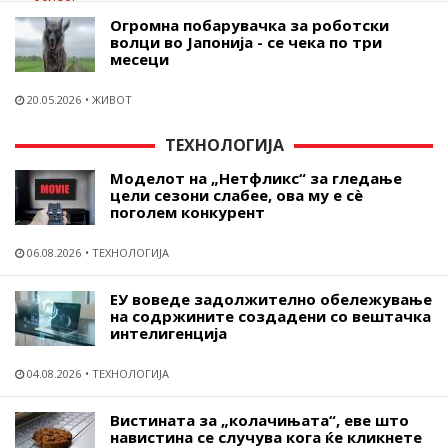
Огромна побарувачка за роботски
волци во Јапонија - се чека по три
месеци
20.05.2026
ЖИВОТ
ТЕХНОЛОГИЈА
Моделот на „Нетфликс“ за гледање
цели сезони слабее, ова му е сѐ
поголем конкурент
06.08.2026
ТЕХНОЛОГИЈА
ЕУ воведе задолжително обележување
на содржините создадени со вештачка
интелигенција
04.08.2026
ТЕХНОЛОГИЈА
Вистината за „колачињата“, еве што
навистина се случува кога ќе кликнете