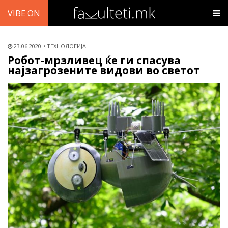
VIBE ON
23.06.2020
ТЕХНОЛОГИЈА
Робот-мрзливец ќе ги спасува
најзагрозените видови во светот