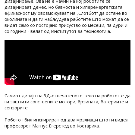
дизајнирање. Ова не е начин на кој роботите се
дизајнираат денес, но бавноста и хиперенергетската
ефикасност му овозможуваат на „Слотбот“ да остане во
околината и да ги набљудува работите што можат да се
видат само со постојано присуство со месеци, па дури и
со години - велат од Институтот за технологија.
Самиот дизајн на 3Д-отпечатеното тело на роботот е да
ги заштити сопствените мотори, брзината, батериите и
сензорите.
Роботот бил инспириран од два мрзливци што ги видел
професорот Магнус Егерстед во Костарика.