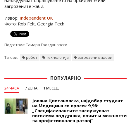
набљудуваат опрашувањето на орхидеите или
загрозените жаби.
Извор:
Independent UK
Фото: Rob Felt, Georgia Tech
Подготвил:
Тамара Гроздановски
Тагови:
робот
технологија
загрозени видови
ПОПУЛАРНО
24 ЧАСА
7 ДЕНА
1 МЕСЕЦ
Јована Цветановска, најдобар студент
на Медицина со просек 9,98:
„Специјализантите заслужуваат
поголема поддршка, почит и можности
за професионален развој“