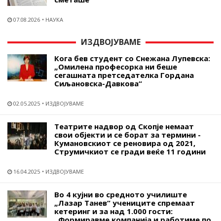
07.08.2026
НАУКА
ИЗДВОЈУВАМЕ
Кога бев студент со Снежана Лупевска:
„Омилена професорка ни беше
сегашната претседателка Гордана
Сиљановска-Давкова“
02.05.2025
ИЗДВОЈУВАМЕ
Театрите надвор од Скопје немаат
свои објекти и се борат за термини -
Кумановскиот се реновира од 2021,
Струмичкиот се гради веќе 11 години
16.04.2025
ИЗДВОЈУВАМЕ
Во 4 кујни во средното училиште
„Лазар Танев“ учениците спремаат
кетеринг и за над 1.000 гости:
„Формиравме компанија и работиме по