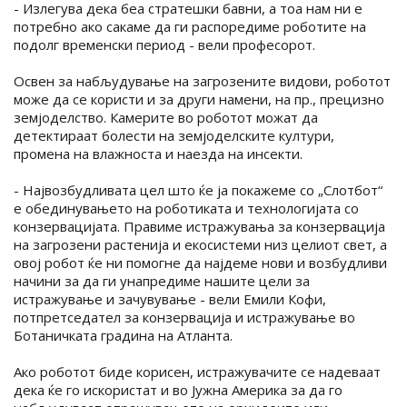
- Излегува дека беа стратешки бавни, а тоа нам ни е
потребно ако сакаме да ги распоредиме роботите на
подолг временски период - вели професорот.
Освен за набљудување на загрозените видови, роботот
може да се користи и за други намени, на пр., прецизно
земјоделство. Камерите во роботот можат да
детектираат болести на земјоделските култури,
промена на влажноста и наезда на инсекти.
- Највозбудливата цел што ќе ја покажеме со „Слотбот“
е обединувањето на роботиката и технологијата со
конзервацијата. Правиме истражувања за конзервација
на загрозени растенија и екосистеми низ целиот свет, а
овој робот ќе ни помогне да најдеме нови и возбудливи
начини за да ги унапредиме нашите цели за
истражување и зачувување - вели Емили Кофи,
потпретседател за конзервација и истражување во
Ботаничката градина на Атланта.
Ако роботот биде корисен, истражувачите се надеваат
дека ќе го искористат и во Јужна Америка за да го