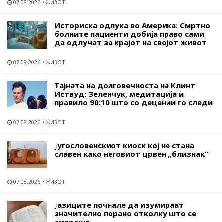
07.08.2026
ЖИВОТ
Историска одлука во Америка: Смртно
болните пациенти добија право сами
да одлучат за крајот на својот живот
07.08.2026
ЖИВОТ
Тајната на долговечноста на Клинт
Иствуд: Зеленчук, медитација и
правило 90:10 што со децении го следи
07.08.2026
ЖИВОТ
Југословенскиот киоск кој не стана
славен како неговиот црвен „близнак“
07.08.2026
ЖИВОТ
Јазиците почнале да изумираат
значително порано отколку што се
сметаше