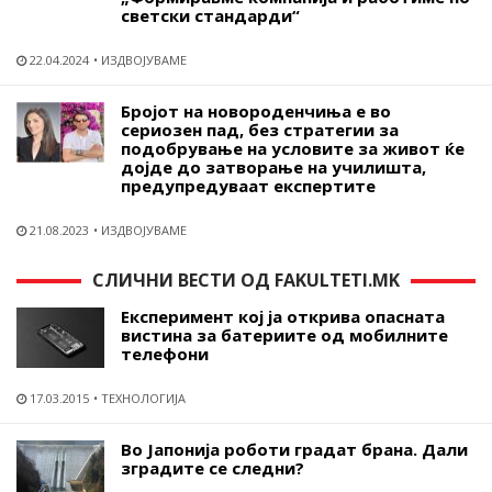
светски стандарди“
22.04.2024
ИЗДВОЈУВАМЕ
Бројот на новороденчиња е во
сериозен пад, без стратегии за
подобрување на условите за живот ќе
дојде до затворање на училишта,
предупредуваат експертите
21.08.2023
ИЗДВОЈУВАМЕ
СЛИЧНИ ВЕСТИ ОД FAKULTETI.MK
Експеримент кој ја открива опасната
вистина за батериите од мобилните
телефони
17.03.2015
ТЕХНОЛОГИЈА
Во Јапонија роботи градат брана. Дали
зградите се следни?