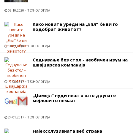
08.10.2020
ТЕХНОЛОГИЈА
Како новите уреди на „Епл“ ќе ви го
подобрат животот?
14.09.2018
ТЕХНОЛОГИЈА
Седнување без стол - необичен изум на
швајцарска компанија
19.08.2017
ТЕХНОЛОГИЈА
„Џимејл“ нуди нешто што другите
мејлови го немаат
24.01.2017
ТЕХНОЛОГИЈА
Најексклузивната веб страна