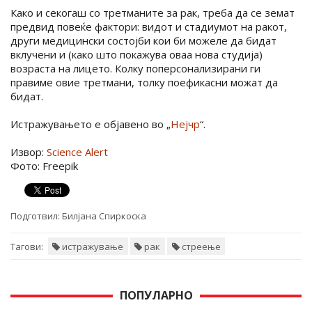
Како и секогаш со третманите за рак, треба да се земат
предвид повеќе фактори: видот и стадиумот на ракот,
други медицински состојби кои би можеле да бидат
вклучени и (како што покажува оваа нова студија)
возраста на лицето. Колку поперсонализирани ги
правиме овие третмани, толку поефикасни можат да
бидат.
Истражувањето е објавено во „
Нејчр
“.
Извор:
Science Alert
Фото: Freepik
Подготвил:
Билјана Спиркоска
Тагови:
истражување
рак
стреење
ПОПУЛАРНО