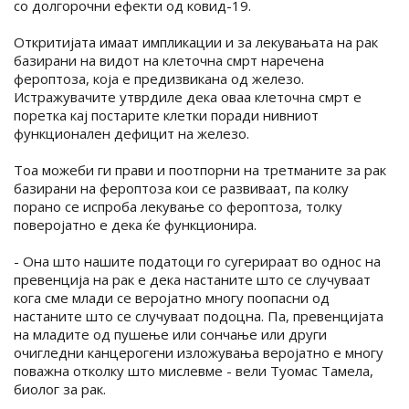
со долгорочни ефекти од ковид-19.
Откритијата имаат импликации и за лекувањата на рак
базирани на видот на клеточна смрт наречена
фероптоза, која е предизвикана од железо.
Истражувачите утврдиле дека оваа клеточна смрт е
поретка кај постарите клетки поради нивниот
функционален дефицит на железо.
Тоа можеби ги прави и поотпорни на третманите за рак
базирани на фероптоза кои се развиваат, па колку
порано се испроба лекување со фероптоза, толку
поверојатно е дека ќе функционира.
- Она што нашите податоци го сугерираат во однос на
превенција на рак е дека настаните што се случуваат
кога сме млади се веројатно многу поопасни од
настаните што се случуваат подоцна. Па, превенцијата
на младите од пушење или сончање или други
очигледни канцерогени изложувања веројатно е многу
поважна отколку што мислевме - вели Туомас Тамела,
биолог за рак.