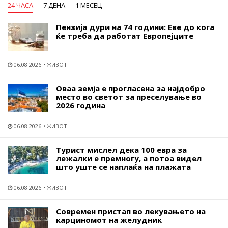
24 ЧАСА
7 ДЕНА
1 МЕСЕЦ
Пензија дури на 74 години: Еве до кога
ќе треба да работат Европејците
06.08.2026
ЖИВОТ
Оваа земја е прогласена за најдобро
место во светот за преселување во
2026 година
06.08.2026
ЖИВОТ
Турист мислел дека 100 евра за
лежалки е премногу, а потоа видел
што уште се наплаќа на плажата
06.08.2026
ЖИВОТ
Современ пристап во лекувањето на
карциномот на желудник