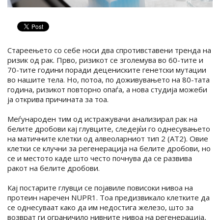
Стареењето со себе носи два спротивставени тренда на
ризик од рак. Прво, ризикот се зголемува во 60-тите и
70-тите години поради децениските генетски мутации
во нашите тела. Но, потоа, по доживувањето на 80-тата
година, ризикот повторно опаѓа, а нова студија можеби
ја открива причината за тоа.
Меѓународен тим од истражувачи анализирал рак на
белите дробови кај глувците, следејќи го однесувањето
на матичните клетки од алвеоларниот тип 2 (АТ2). Овие
клетки се клучни за регенерација на белите дробови, но
се и местото каде што често почнува да се развива
ракот на белите дробови.
Кај постарите глувци се појавиле повисоки нивоа на
протеин наречен NUPR1. Тоа предизвикало клетките да
се однесуваат како да им недостига железо, што за
возврат ги ограничило нивните нивоа на регенерација,