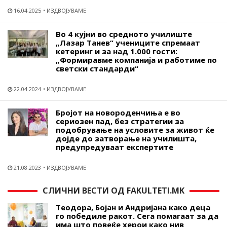
16.04.2025
ИЗДВОЈУВАМЕ
Во 4 кујни во средното училиште
„Лазар Танев“ учениците спремаат
кетеринг и за над 1.000 гости:
„Формиравме компанија и работиме по
светски стандарди“
22.04.2024
ИЗДВОЈУВАМЕ
Бројот на новороденчиња е во
сериозен пад, без стратегии за
подобрување на условите за живот ќе
дојде до затворање на училишта,
предупредуваат експертите
21.08.2023
ИЗДВОЈУВАМЕ
СЛИЧНИ ВЕСТИ ОД FAKULTETI.MK
Теодора, Бојан и Андријана како деца
го победиле ракот. Сега помагаат за да
има што повеќе херои како нив