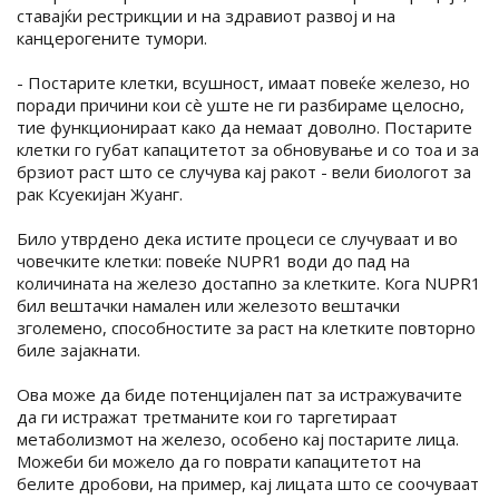
ставајќи рестрикции и на здравиот развој и на
канцерогените тумори.
- Постарите клетки, всушност, имаат повеќе железо, но
поради причини кои сè уште не ги разбираме целосно,
тие функционираат како да немаат доволно. Постарите
клетки го губат капацитетот за обновување и со тоа и за
брзиот раст што се случува кај ракот - вели биологот за
рак Ксуекијан Жуанг.
Било утврдено дека истите процеси се случуваат и во
човечките клетки: повеќе NUPR1 води до пад на
количината на железо достапно за клетките. Кога NUPR1
бил вештачки намален или железото вештачки
зголемено, способностите за раст на клетките повторно
биле зајакнати.
Ова може да биде потенцијален пат за истражувачите
да ги истражат третманите кои го таргетираат
метаболизмот на железо, особено кај постарите лица.
Можеби би можело да го поврати капацитетот на
белите дробови, на пример, кај лицата што се соочуваат