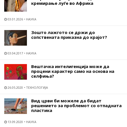
кремирање луѓе во Африка
03.01.2026
НАУКА
Зошто лажгото се држи до
сопствената приказна до крајот?
03.04.2017
НАУКА
Вештачка интелигенција може да
процени карактер само на основа на
селфиња?
26.05.2020
ТЕХНОЛОГИЈА
Вид црви би можеле да бидат
решението за проблемот со отпадната
пластика
13.09.2020
НАУКА