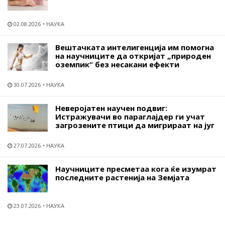
02.08.2026
НАУКА
Вештачката интелигенција им помогна
на научниците да откријат „природен
оземпик“ без несакани ефекти
30.07.2026
НАУКА
Неверојатен научен подвиг:
Истражувачи во параглајдер ги учат
загрозените птици да мигрираат на југ
27.07.2026
НАУКА
Научниците пресметаа кога ќе изумрат
последните растенија на Земјата
23.07.2026
НАУКА