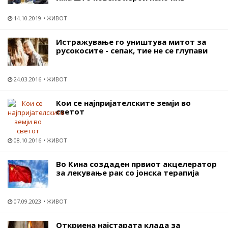
14.10.2019
ЖИВОТ
Истражување го уништува митот за
русокосите - сепак, тие не се глупави
24.03.2016
ЖИВОТ
Кои се најпријателските земји во
светот
08.10.2016
ЖИВОТ
Во Кина создаден првиот акцелератор
за лекување рак со јонска терапија
07.09.2023
ЖИВОТ
Откриена најстарата клада за