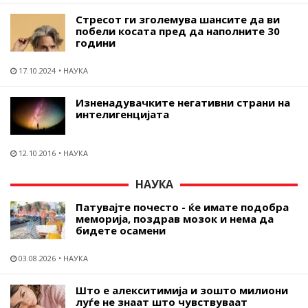
Стресот ги зголемува шансите да ви
побели косата пред да наполните 30
години
17.10.2024
НАУКА
Изненадувачките негативни страни на
интелигенцијата
12.10.2016
НАУКА
НАУКА
Патувајте почесто - ќе имате подобра
меморија, поздрав мозок и нема да
бидете осамени
03.08.2026
НАУКА
Што е алекситимија и зошто милиони
луѓе не знаат што чувствуваат