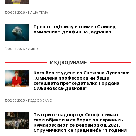
06.08.2026
НАША ТЕМА
Првпат одблизу е снимен Оливер,
омилениот делфин на Јадранот
06.08.2026
ЖИВОТ
ИЗДВОЈУВАМЕ
Кога бев студент со Снежана Лупевска:
„Омилена професорка ни беше
сегашната претседателка Гордана
Сиљановска-Давкова“
02.05.2025
ИЗДВОЈУВАМЕ
Театрите надвор од Скопје немаат
свои објекти и се борат за термини -
Кумановскиот се реновира од 2021,
Струмичкиот се гради веќе 11 години