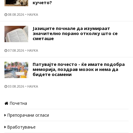
кучето?
08.08.2026
НАУКА
Јазиците почнале да изумираат
значително порано отколку што се
сметаше
07.08.2026
НАУКА
Патувајте почесто - ќе имате подобра
меморија, поздрав мозок и нема да
бидете осамени
03.08.2026
НАУКА
Почетна
Препорачани огласи
Вработување