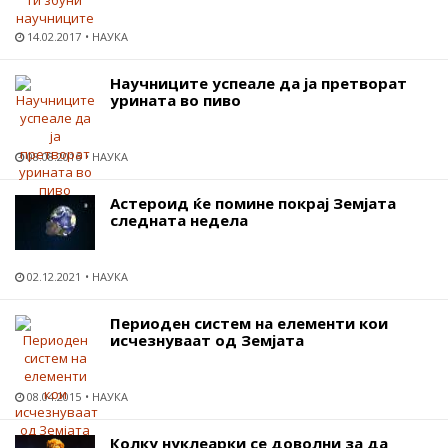
14.02.2017
НАУКА
Научниците успеале да ја претворат
урината во пиво
08.08.2016
НАУКА
Астероид ќе помине покрај Земјата
следната недела
02.12.2021
НАУКА
Периоден систем на елементи кои
исчезнуваат од Земјата
08.04.2015
НАУКА
Колку нуклеарки се доволни за да