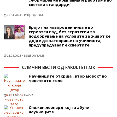
„Формиравме компанија и работиме по
светски стандарди“
22.04.2024
ИЗДВОЈУВАМЕ
Бројот на новороденчиња е во
сериозен пад, без стратегии за
подобрување на условите за живот ќе
дојде до затворање на училишта,
предупредуваат експертите
21.08.2023
ИЗДВОЈУВАМЕ
СЛИЧНИ ВЕСТИ ОД FAKULTETI.MK
Научниците открија „втор мозок“ во
човечкото тело
18.11.2016
НАУКА
Снежен леопард кој ги збуни
научниците