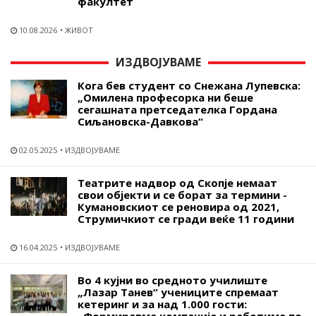
факултет
10.08.2026
ЖИВОТ
ИЗДВОЈУВАМЕ
Кога бев студент со Снежана Лупевска:
„Омилена професорка ни беше
сегашната претседателка Гордана
Сиљановска-Давкова“
02.05.2025
ИЗДВОЈУВАМЕ
Театрите надвор од Скопје немаат
свои објекти и се борат за термини -
Кумановскиот се реновира од 2021,
Струмичкиот се гради веќе 11 години
16.04.2025
ИЗДВОЈУВАМЕ
Во 4 кујни во средното училиште
„Лазар Танев“ учениците спремаат
кетеринг и за над 1.000 гости: