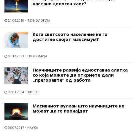
настане целосен хаос?
21.06.2018
ТЕХНОЛОГИЈА
Кога светското население ќе го
достигне својот максимум?
08.12.2023
ЕКОНОМИЈА
Научниците развија едноставна алатка
со која можете да откриете дали
„прегоревте“ од работа
07.03.2024
ЖИВОТ
Масивниот вулкан што научниците не
можат да го пронајдат
06.07.2017
НАУКА