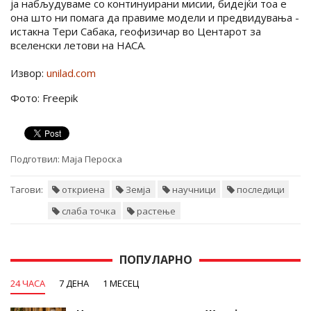
ја набљудуваме со континуирани мисии, бидејќи тоа е
она што ни помага да правиме модели и предвидувања -
истакна Тери Сабака, геофизичар во Центарот за
вселенски летови на НАСА.
Извор:
unilad.com
Фото: Freepik
Подготвил:
Маја Пероска
Тагови:
откриена
Земја
научници
последици
слаба точка
растење
ПОПУЛАРНО
24 ЧАСА
7 ДЕНА
1 МЕСЕЦ