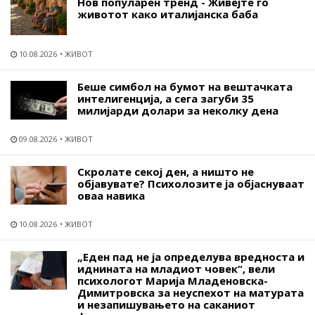
Нов популарен тренд - Живејте го
животот како италијанска баба
10.08.2026
ЖИВОТ
Беше симбол на бумот на вештачката
интелигенција, а сега загуби 35
милијарди долари за неколку дена
09.08.2026
ЖИВОТ
Скролате секој ден, а ништо не
објавувате? Психолозите ја објаснуваат
оваа навика
10.08.2026
ЖИВОТ
„Еден пад не ја определува вредноста и
иднината на младиот човек“, вели
психологот Марија Младеновска-
Димитровска за неуспехот на матурата
и незапишувањето на саканиот