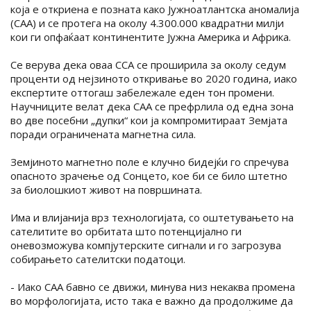
која е откриена е позната како Јужноатлантска аномалија
(САА) и се протега на околу 4.300.000 квадратни милји
кои ги опфаќаат континентите Јужна Америка и Африка.
Се верува дека оваа ССА се проширила за околу седум
проценти од нејзиното откривање во 2020 година, иако
експертите оттогаш забележале еден тон промени.
Научниците велат дека САА се префрлила од една зона
во две посебни „дупки“ кои ја компромитираат Земјата
поради ограничената магнетна сила.
Земјиното магнетно поле е клучно бидејќи го спречува
опасното зрачење од Сонцето, кое би се било штетно
за биолошкиот живот на површината.
Има и влијанија врз технологијата, со оштетувањето на
сателитите во орбитата што потенцијално ги
оневозможува компјутерските сигнали и го загрозува
собирањето сателитски податоци.
- Иако САА бавно се движи, минува низ некаква промена
во морфологијата, исто така е важно да продолжиме да