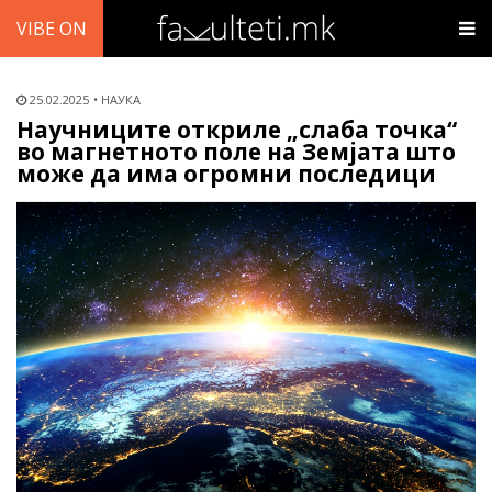
VIBE ON
25.02.2025
НАУКА
Научниците откриле „слаба точка“
во магнетното поле на Земјата што
може да има огромни последици