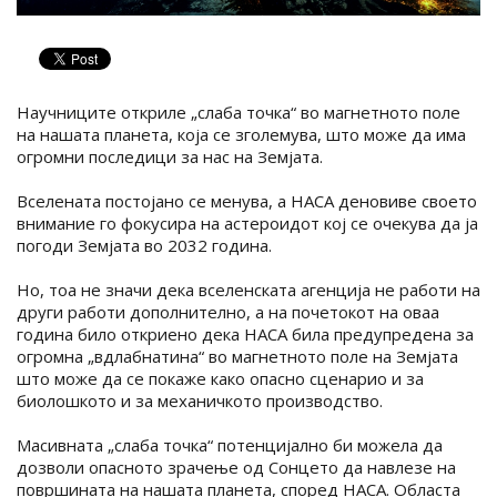
Научниците откриле „слаба точка“ во магнетното поле
на нашата планета, која се зголемува, што може да има
огромни последици за нас на Земјата.
Вселената постојано се менува, а НАСА деновиве своето
внимание го фокусира на астероидот кој се очекува да ја
погоди Земјата во 2032 година.
Но, тоа не значи дека вселенската агенција не работи на
други работи дополнително, а на почетокот на оваа
година било откриено дека НАСА била предупредена за
огромна „вдлабнатина“ во магнетното поле на Земјата
што може да се покаже како опасно сценарио и за
биолошкото и за механичкото производство.
Масивната „слаба точка“ потенцијално би можела да
дозволи опасното зрачење од Сонцето да навлезе на
површината на нашата планета, според НАСА. Областа