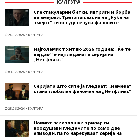
КУЛТУРА
Спектакуларни битки, интриги и борба
на змејови: Третата сезона на „Куќа на
змејот“ ги воодушевува фановите
26.07.2026
КУЛТУРА
Најголемиот хит во 2026 година: „Ќе те
најдам“ е најгледаната серија на
„Нетфликс“
03.07.2026
КУЛТУРА
Серијата што сите ја гледаат: „Немеза“
стана глобален феномен на „Нетфликс“
28.06.2026
КУЛТУРА
Новиот психолошки трилер ги
воодушеви гледачите по само две
епизоди, па го нарекуваат серија на