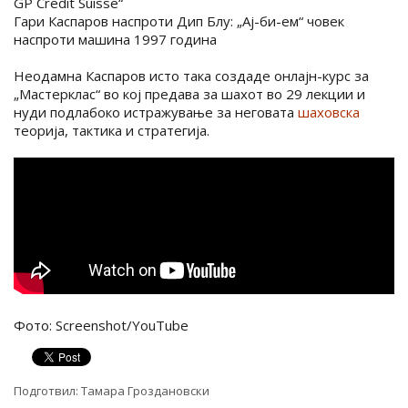
GP Credit Suisse“
Гари Каспаров наспроти Дип Блу: „Aj-би-ем“ човек
наспроти машина 1997 година
Неодамна Каспаров исто така создаде онлајн-курс за
„Мастерклас“ во кој предава за шахот во 29 лекции и
нуди подлабоко истражување за неговата
шаховска
теорија, тактика и стратегија.
Фото: Screenshot/YouTube
Подготвил:
Тамара Гроздановски