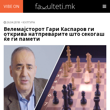
VIBE ON
26.04.2018
КУЛТУРА
Велемајсторот Гари Каспаров ги
открива натпреварите што секогаш
ќе ги памети