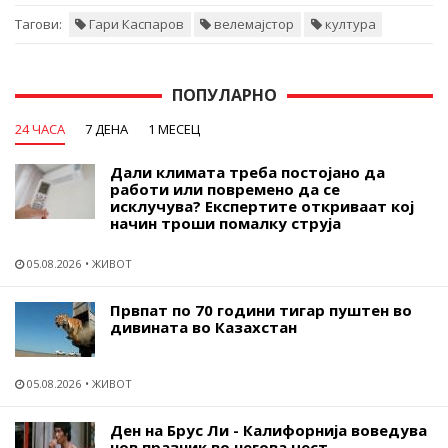
Тагови:
Гари Каспаров
велемајстор
култура
ПОПУЛАРНО
24 ЧАСА
7 ДЕНА
1 МЕСЕЦ
Дали климата треба постојано да
работи или повремено да се
исклучува? Експертите откриваат кој
начин троши помалку струја
05.08.2026
ЖИВОТ
Првпат по 70 години тигар пуштен во
дивината во Казахстан
05.08.2026
ЖИВОТ
Ден на Брус Ли - Калифорнија воведува
нов празник во негова чест