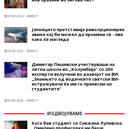
05.08.2026
ЖИВОТ
Јапонците претставија револуционерен
авион кој би можел да промени сѐ - еве
како ќе изгледа
05.08.2026
ЖИВОТ
Димитар Пешевски учествуваше на
летна школа во „Колумбија“ со 200
експерти вклучени во развојот на ВИ:
„Знаењето од водечките светски ВИ-
истражувачи ќе им го пренесам на
студентите“
05.08.2026
ЖИВОТ
ИЗДВОЈУВАМЕ
Кога бев студент со Снежана Лупевска:
„Омилена професорка ни беше