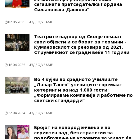
сегашната претседателка Гордана
Сиљановска-Давкова“
02.05.2025
ИЗДВОЈУВАМЕ
Театрите надвор од Скопје немаат
свои објекти и се борат за термини -
Кумановскиот се реновира од 2021,
Струмичкиот се гради веќе 11 години
16.04.2025
ИЗДВОЈУВАМЕ
Во 4 кујни во средното училиште
„Лазар Танев“ учениците спремаат
кетеринг и за над 1.000 гости:
„Формиравме компанија и работиме по
светски стандарди“
22.04.2024
ИЗДВОЈУВАМЕ
Бројот на новороденчиња е во
сериозен пад, без стратегии за
подобрување на условите за живот ќе