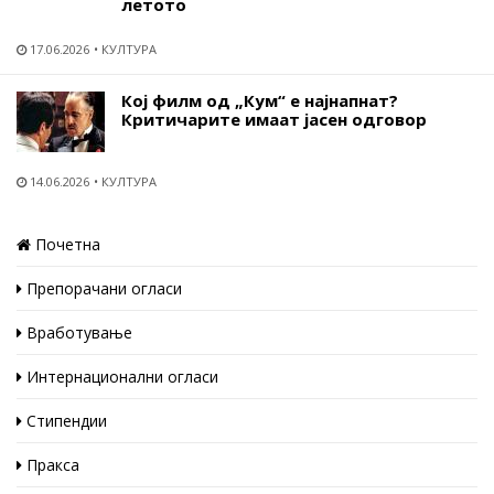
летото
17.06.2026
КУЛТУРА
Кој филм од „Кум“ е најнапнат?
Критичарите имаат јасен одговор
14.06.2026
КУЛТУРА
Почетна
Препорачани огласи
Вработување
Интернационални огласи
Стипендии
Пракса