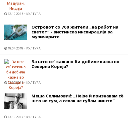
12.10.2015
КУЛТУРА
Островот со 700 жители „на работ на
светот“ - вистинска инспирација за
музичарите
18.04.2018
КУЛТУРА
За што се` кажано би добиле казна во
Северна Кореја?
11.07.2016
КУЛТУРА
Меша Селимовиќ: „Нејзе ѝ признавам сѐ
што не сум, а сепак не губам ништо“
13.10.2017
КУЛТУРА