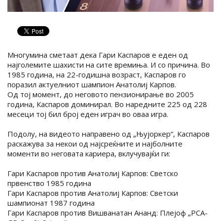
Многумина сметаат дека Гари Каспаров е еден од
најголемите шахисти на сите времиња. И со причина. Во
1985 година, на 22-годишна возраст, Каспаров го
поразил актуелниот шампион Анатолиј Карпов.
Од тој момент, до неговото пензионирање во 2005
година, Каспаров доминирал. Во наредните 225 од 228
месеци тој бил број еден играч во оваа игра.
Подолу, на видеото направено од „Њујоркер“, Каспаров
раскажува за некои од најсреќните и најболните
моменти во неговата кариера, вклучувајќи ги:
Гари Каспаров против Анатолиј Карпов: Светско
првенство 1985 година
Гари Каспаров против Анатолиј Карпов: Светски
шампионат 1987 година
Гари Каспаров против Вишванатан Ананд: Плејоф „PCA-