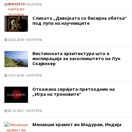
09.04.2017
КУЛТУРА
Сликата „Девојката со бисерна обетка“
под лупа на научниците
25.02.2018
КУЛТУРА
Вистинската архитектура што е
инспирација за засолништето на Лук
Скајвокер
13.01.2018
КУЛТУРА
Откажана серијата-претходник на
„Игра на троновите“
20.12.2021
КУЛТУРА
Менакши храмот во Мадураи, Индија