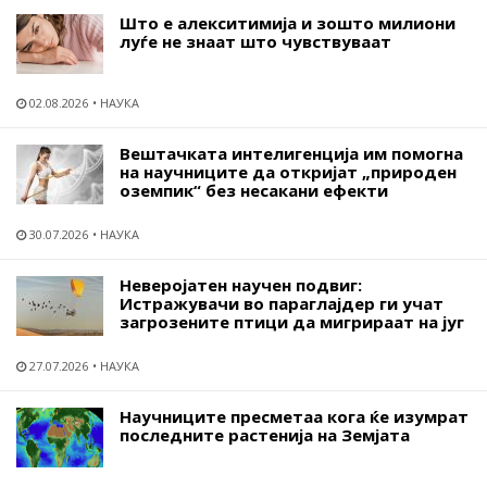
Што е алекситимија и зошто милиони
луѓе не знаат што чувствуваат
02.08.2026
НАУКА
Вештачката интелигенција им помогна
на научниците да откријат „природен
оземпик“ без несакани ефекти
30.07.2026
НАУКА
Неверојатен научен подвиг:
Истражувачи во параглајдер ги учат
загрозените птици да мигрираат на југ
27.07.2026
НАУКА
Научниците пресметаа кога ќе изумрат
последните растенија на Земјата