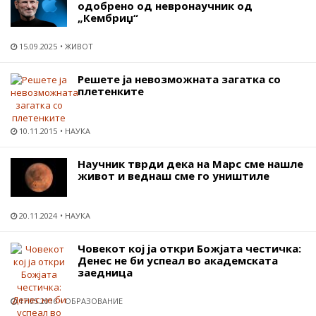
одобрено од невронаучник од
„Кембриџ“
15.09.2025
ЖИВОТ
Решете ја невозможната загатка со
плетенките
10.11.2015
НАУКА
Научник тврди дека на Марс сме нашле
живот и веднаш сме го уништиле
20.11.2024
НАУКА
Човекот кој ја откри Божјата честичка:
Денес не би успеал во академската
заедница
17.05.2016
ОБРАЗОВАНИЕ