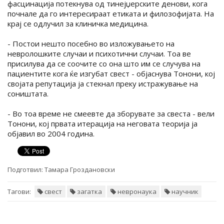
фасцинација потекнува од тинејџерските денови, кога
почнале да го интересираат етиката и филозофијата. На
крај се одлучил за клиничка медицина.
- Постои нешто посебно во изложувањето на
невролошките случаи и психотични случаи. Тоа ве
присилува да се соочите со она што им се случува на
пациентите кога ќе изгубат свест - објаснува Тонони, кој
својата репутација ја стекнал преку истражување на
соништата.
- Во тоа време не смеевте да зборувате за свеста - вели
Тонони, кој првата итерација на неговата теорија ја
објавил во 2004 година.
Подготвил:
Тамара Гроздановски
Тагови:
свест
загатка
невронаука
научник