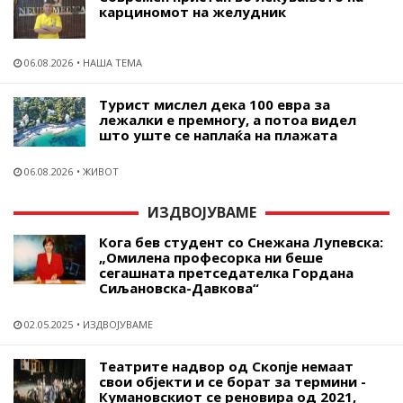
карциномот на желудник
06.08.2026
НАША ТЕМА
Турист мислел дека 100 евра за
лежалки е премногу, а потоа видел
што уште се наплаќа на плажата
06.08.2026
ЖИВОТ
ИЗДВОЈУВАМЕ
Кога бев студент со Снежана Лупевска:
„Омилена професорка ни беше
сегашната претседателка Гордана
Сиљановска-Давкова“
02.05.2025
ИЗДВОЈУВАМЕ
Театрите надвор од Скопје немаат
свои објекти и се борат за термини -
Кумановскиот се реновира од 2021,