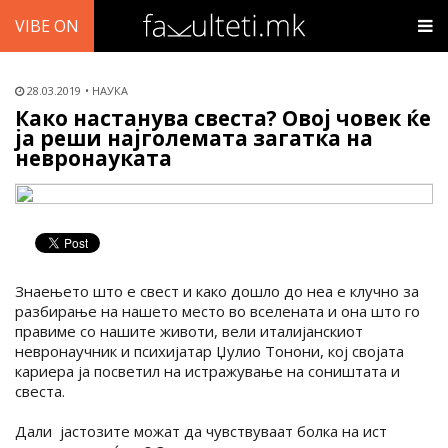
VIBE ON
28.03.2019
НАУКА
Како настанува свеста? Овој човек ќе
ја реши најголемата загатка на
невронауката
Знаењето што е свест и како дошло до неа е клучно за
разбирање на нашето место во вселената и она што го
правиме со нашите животи, вели италијанскиот
невронаучник и психијатар Џулио Тонони, кој својата
кариера ја посветил на истражување на соништата и
свеста.
Дали јастозите можат да чувствуваат болка на ист