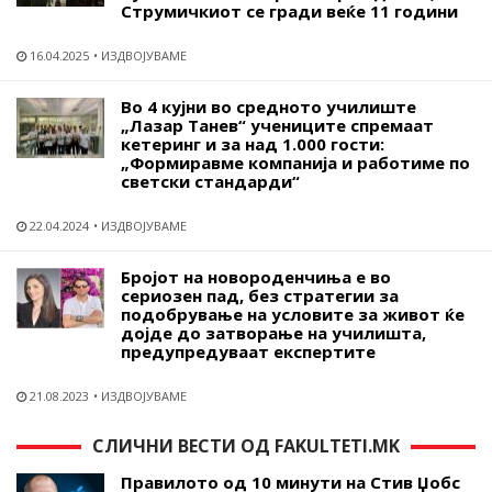
Струмичкиот се гради веќе 11 години
16.04.2025
ИЗДВОЈУВАМЕ
Во 4 кујни во средното училиште
„Лазар Танев“ учениците спремаат
кетеринг и за над 1.000 гости:
„Формиравме компанија и работиме по
светски стандарди“
22.04.2024
ИЗДВОЈУВАМЕ
Бројот на новороденчиња е во
сериозен пад, без стратегии за
подобрување на условите за живот ќе
дојде до затворање на училишта,
предупредуваат експертите
21.08.2023
ИЗДВОЈУВАМЕ
СЛИЧНИ ВЕСТИ ОД FAKULTETI.MK
Правилото од 10 минути на Стив Џобс