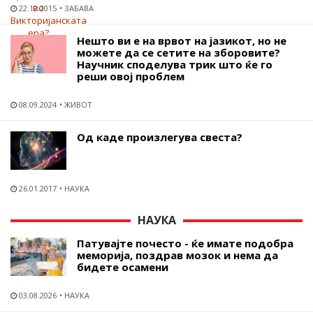
22.12.2015
ЗАБАВА
Нешто ви е на врвот на јазикот, но не
можете да се сетите на зборовите?
Научник споделува трик што ќе го
реши овој проблем
08.09.2024
ЖИВОТ
Од каде произлегува свеста?
26.01.2017
НАУКА
НАУКА
Патувајте почесто - ќе имате подобра
меморија, поздрав мозок и нема да
бидете осамени
03.08.2026
НАУКА