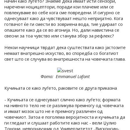
начин како луѓето? Знаеме дека имаат исти сензори,
наречени ноцицептори, поради кои плачеме или се
повлекуваме во себе кога сме повредени. И сигурно се
однесуваат како да чувствуваат нешто непријатно. Кога
готвачот ќе ги смести во зовриена вода, тие удираат со
опашките како да се во агонија. Но, дали навистина се
свесни за тоа чувство или станува збор за рефлекс?
Некои научници тврдат дека суштествата како јастозите
немаат внатрешно искуство, во споредба со богатиот
свет што се случува во внатрешноста на човечката глава.
Фото: Emmanuel Lafont
Кучињата се како луѓето, раковите се друга приказна
- Кучињата се однесуваат слично како луѓето; формата
на нивното тело не се разликува премногу од човечката
и имаат мозок што не е премногу различен од
човечкиот. Затоа е поголема веројатноста и кучињата да
ги гледаат и слушаат работите како нас - вели Џулио
Тонони, невронаучник од Универзитетот „Висконсин-