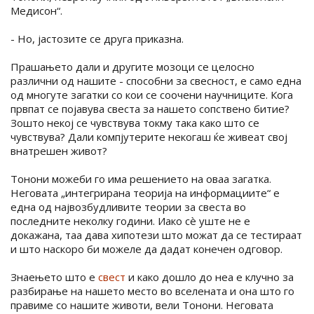
Медисон“.
- Но, јастозите се друга приказна.
Прашањето дали и другите мозоци се целосно
различни од нашите - способни за свесност, е само една
од многуте загатки со кои се соочени научниците. Кога
првпат се појавува свеста за нашето сопствено битие?
Зошто некој се чувствува токму така како што се
чувствува? Дали компјутерите некогаш ќе живеат свој
внатрешен живот?
Тонони можеби го има решението на оваа загатка.
Неговата „интегрирана теорија на информациите“ е
една од највозбудливите теории за свеста во
последните неколку години. Иако сè уште не е
докажана, таа дава хипотези што можат да се тестираат
и што наскоро би можеле да дадат конечен одговор.
Знаењето што е
свест
и како дошло до неа е клучно за
разбирање на нашето место во вселената и она што го
правиме со нашите животи, вели Тонони. Неговата