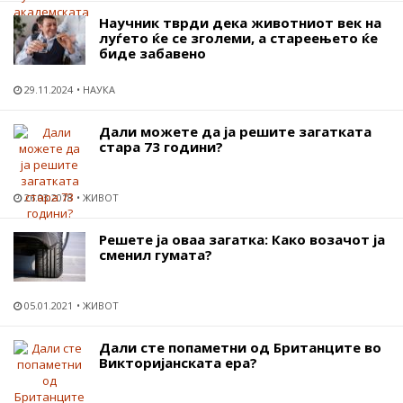
Научник тврди дека животниот век на
луѓето ќе се зголеми, а стареењето ќе
биде забавено
29.11.2024
НАУКА
Дали можете да ја решите загатката
стара 73 години?
26.03.2018
ЖИВОТ
Решете ја оваа загатка: Како возачот ја
сменил гумата?
05.01.2021
ЖИВОТ
Дали сте попаметни од Британците во
Викторијанската ера?