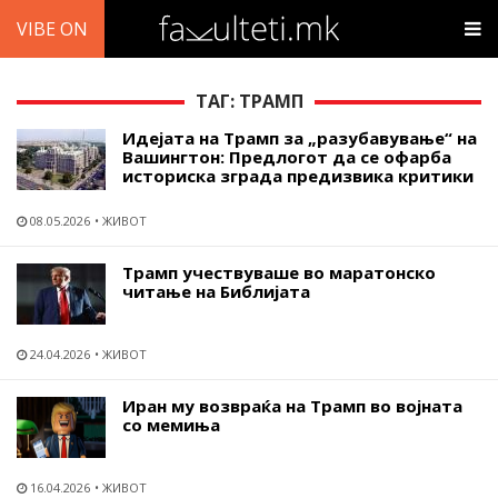
VIBE ON
ТАГ: ТРАМП
Идејата на Трамп за „разубавување“ на
Вашингтон: Предлогот да се офарба
историска зграда предизвика критики
08.05.2026
ЖИВОТ
Трамп учествуваше во маратонско
читање на Библијата
24.04.2026
ЖИВОТ
Иран му возвраќа на Трамп во војната
со мемиња
16.04.2026
ЖИВОТ