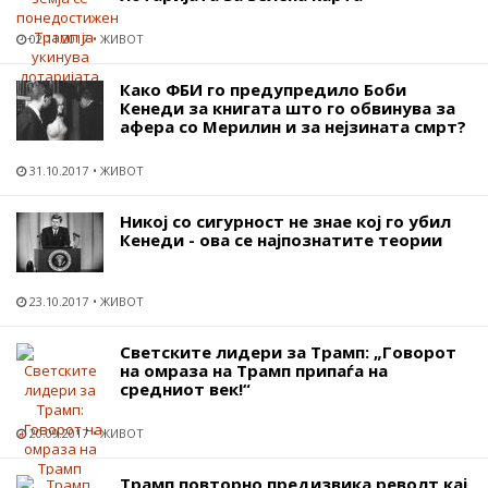
02.11.2017
ЖИВОТ
Како ФБИ го предупредило Боби
Кенеди за книгата што го обвинува за
афера со Мерилин и за нејзината смрт?
31.10.2017
ЖИВОТ
Никој со сигурност не знае кој го убил
Кенеди - ова се најпознатите теории
23.10.2017
ЖИВОТ
Светските лидери за Трамп: „Говорот
на омраза на Трамп припаѓа на
средниот век!“
20.09.2017
ЖИВОТ
Трамп повторно предизвика револт кај