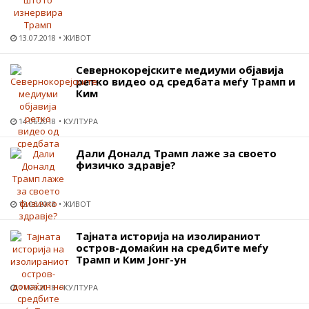
13.07.2018
ЖИВОТ
Севернокорејските медиуми објавија
ретко видео од средбата меѓу Трамп и
Ким
14.06.2018
КУЛТУРА
Дали Доналд Трамп лаже за своето
физичко здравје?
12.06.2018
ЖИВОТ
Тајната историја на изолираниот
остров-домаќин на средбите меѓу
Трамп и Ким Јонг-ун
11.06.2018
КУЛТУРА