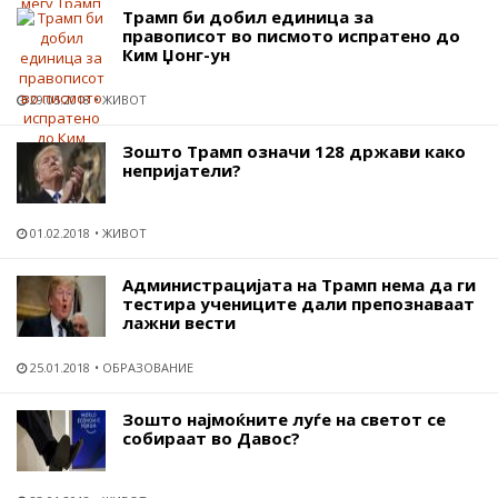
Трамп би добил единица за
правописот во писмото испратено до
Ким Џонг-ун
29.05.2018
ЖИВОТ
Зошто Трамп означи 128 држави како
непријатели?
01.02.2018
ЖИВОТ
Администрацијата на Трамп нема да ги
тестира учениците дали препознаваат
лажни вести
25.01.2018
ОБРАЗОВАНИЕ
Зошто најмоќните луѓе на светот се
собираат во Давос?