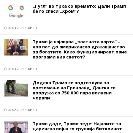
„Гугл“ во трка со времето: Дали Трамп
ќе го спаси „Хром“?
07.03.2025
ЖИВОТ
Трамп ја најавува „златната карта“ –
нов пат до американско државјанство
за богатите. Како функционираат овие
програми низ светот?
03.03.2025
ЖИВОТ
Додека Трамп се подготвува за
преземање на Гренланд, Данска се
вооружа со 750.000 пара волнени
чорапи
07.02.2025
ЖИВОТ
Трамп даде, Трамп зеде: Најавите за
царинска војна го срушија биткоинот