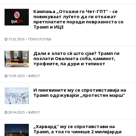
Кампања „Откажи го Чет-ГПТ“ - се
повикуваат луѓето да ги откажат
претплатите поради поврзаноста со
Трамп и ИЦЕ
13.02.2026
ТЕХНОЛОГИЈА
Дали е злато сѐ што сјае? Трамп ги
позлати Овалната соба, каминот,
трофеите, па дури и тепихот
15.09.2025
ЖИВОТ
И пингвините му се спротивставија на
Трамп одржувајќи „протестен марш“
28.04.2025
ЖИВОТ
„Харвард“ му се спротивстави на
Трамп, а тоа го чинеше 2 милијарди