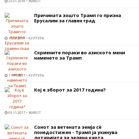
23.01.2018
ЖИВОТ
Причината зошто Трамп го призна
Ерусалим за главен град
10.12.2017
КУЛТУРА
Скриените пораки во азиското мени
наменето за Трамп
11.11.2017
КУЛТУРА
Кој е зборот за 2017 година?
03.11.2017
ЖИВОТ
Сонот за ветената земја сѐ
понедостижен - Трамп ја укинува
лотаријата за зелена карта