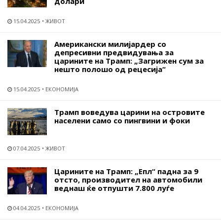
долари
15.04.2025
ЖИВОТ
Американски милијардер со
депресивни предвидувања за
царините на Трамп: „Загрижен сум за
нешто полошо од рецесија“
15.04.2025
ЕКОНОМИЈА
Трамп воведува царини на островите
населени само со пингвини и фоки
07.04.2025
ЖИВОТ
Царините на Трамп: „Епл“ падна за 9
отсто, производител на автомобили
веднаш ќе отпушти 7.800 луѓе
04.04.2025
ЕКОНОМИЈА