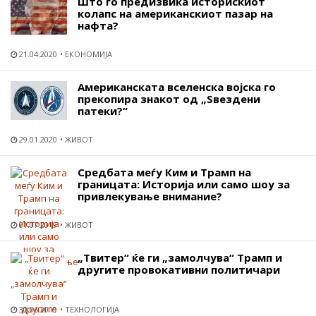
Што го предизвика историскиот
колапс на американскиот пазар на
нафта?
21.04.2020
ЕКОНОМИЈА
Американската вселенска војска го
прекопира знакот од „Ѕвездени
патеки?“
29.01.2020
ЖИВОТ
Средбата меѓу Ким и Трамп на
границата: Историја или само шоу за
привлекување внимание?
01.07.2019
ЖИВОТ
„Твитер“ ќе ги „замолчува“ Трамп и
другите провокативни политичари
30.06.2019
ТЕХНОЛОГИЈА