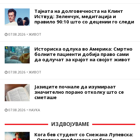
Тајната на долговечноста на Клинт
Иствуд: Зеленчук, медитација и
правило 90:10 што со децении го следи
07.08.2026
ЖИВОТ
Историска одлука во Америка: Смртно
болните пациенти добија право сами
да одлучат за крајот на својот живот
07.08.2026
ЖИВОТ
Јазиците почнале да изумираат
значително порано отколку што се
сметаше
07.08.2026
НАУКА
ИЗДВОЈУВАМЕ
Кога бев студент со Снежана Лупевска:
„Омилена професорка ни беше