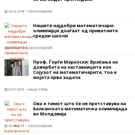
16.02.2018
ОБРАЗОВАНИЕ
Нашите најдобри математичари-
олимпијци доаѓаат од приватните
средни школи
24.04.2018
ОБРАЗОВАНИЕ
Проф. Ѓорѓи Маркоски: Враќање на
довербата на наставниците кон
Сојузот на математичарите, тоа е
мојата прва задача
26.07.2019
НАША ТЕМА
Ова е тимот што ќе нѐ претставува на
Балканската математичка олимпијада
во Молдавија
18.04.2019
ОБРАЗОВАНИЕ