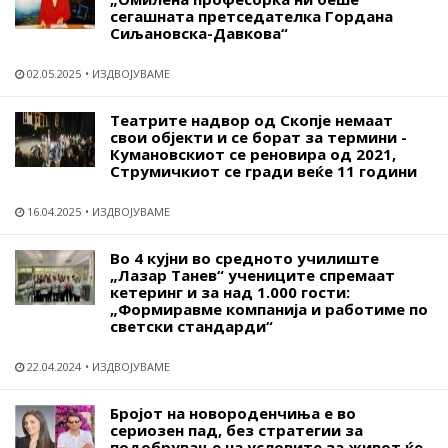
сегашната претседателка Гордана
Сиљановска-Давкова“
02.05.2025
ИЗДВОЈУВАМЕ
Театрите надвор од Скопје немаат
свои објекти и се борат за термини -
Кумановскиот се реновира од 2021,
Струмичкиот се гради веќе 11 години
16.04.2025
ИЗДВОЈУВАМЕ
Во 4 кујни во средното училиште
„Лазар Танев“ учениците спремаат
кетеринг и за над 1.000 гости:
„Формиравме компанија и работиме по
светски стандарди“
22.04.2024
ИЗДВОЈУВАМЕ
Бројот на новороденчиња е во
сериозен пад, без стратегии за
подобрување на условите за живот ќе