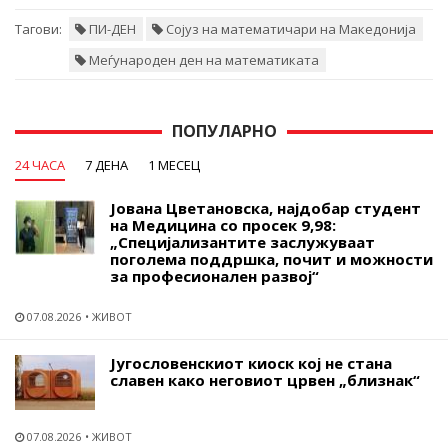
Тагови:
ПИ-ДЕН
Сојуз на математичари на Македонија
Меѓународен ден на математиката
ПОПУЛАРНО
24 ЧАСА
7 ДЕНА
1 МЕСЕЦ
Јована Цветановска, најдобар студент
на Медицина со просек 9,98:
„Специјализантите заслужуваат
поголема поддршка, почит и можности
за професионален развој“
07.08.2026
ЖИВОТ
Југословенскиот киоск кој не стана
славен како неговиот црвен „близнак“
07.08.2026
ЖИВОТ