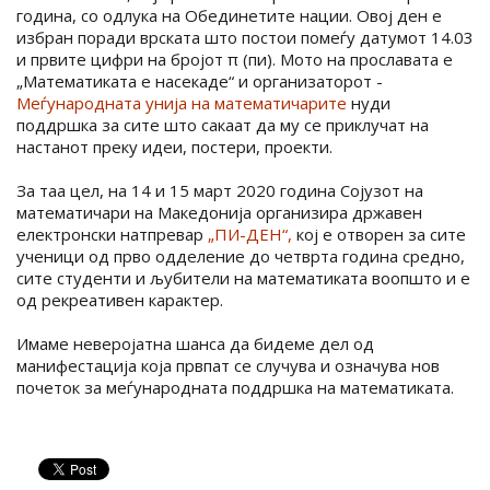
година, со одлука на Обединетите нации. Овој ден е
избран поради врската што постои помеѓу датумот 14.03
и првите цифри на бројот π (пи). Мото на прославата е
„Математиката е насекаде“ и организаторот -
Меѓународната унија на математичарите
нуди
поддршка за сите што сакаат да му се приклучат на
настанот преку идеи, постери, проекти.
За таа цел, на 14 и 15 март 2020 година Сојузот на
математичари на Македонија организира државен
електронски натпревар
„ПИ-ДЕН“,
кој е отворен за сите
ученици од прво одделение до четврта година средно,
сите студенти и љубители на математиката воопшто и е
од рекреативен карактер.
Имаме неверојатна шанса да бидеме дел од
манифестација која првпат се случува и означува нов
почеток за меѓународната поддршка на математиката.