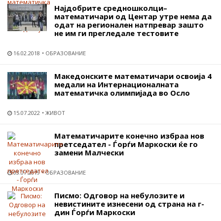
Најдобрите средношколци–
математичари од Центар утре нема да
одат на регионален натпревар зашто
не им ги прегледале тестовите
16.02.2018
ОБРАЗОВАНИЕ
Македонските математичари освоија 4
медали на Интернационалната
математичка олимпијада во Осло
15.07.2022
ЖИВОТ
Математичарите конечно избраа нов
претседател - Ѓорѓи Маркоски ќе го
замени Малчески
03.07.2019
ОБРАЗОВАНИЕ
Писмо: Одговор на небулозите и
невистините изнесени од страна на г-
дин Ѓорѓи Маркоски