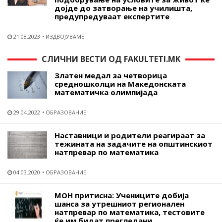
дојде до затворање на училишта,
предупредуваат експертите
21.08.2023
ИЗДВОЈУВАМЕ
СЛИЧНИ ВЕСТИ ОД FAKULTETI.MK
Златен медал за четворица
средношколци на Македонската
математичка олимпијада
29.04.2022
ОБРАЗОВАНИЕ
Наставници и родители реагираат за
тежината на задачите на општинскиот
натпревар по математика
04.03.2020
ОБРАЗОВАНИЕ
МОН притисна: Учениците добија
шанса за утрешниот регионален
натпревар по математика, тестовите
ќе им бидат прегледани