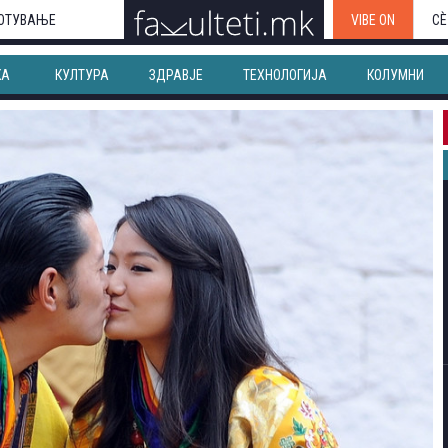
ОТУВАЊЕ
VIBE ON
СЀ
КА
КУЛТУРА
ЗДРАВЈЕ
ТЕХНОЛОГИЈА
КОЛУМНИ