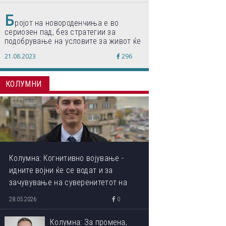
Б
ројот на новороденчиња е во
сериозен пад, без стратегии за
подобрување на условите за живот ќе
дојде до затворање на училишта,
21.08.2023
296
предупредуваат експертите
КОЛУМНИ
Колумна: Когнитивно војување -
идните војни ќе се водат и за
зачувување на суверенитетот на
сопствениот ум
28.05.2026
0
Колумна: За промена,