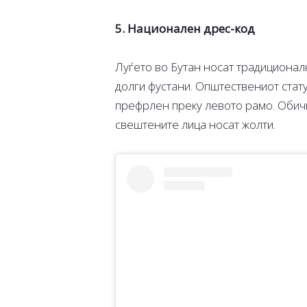
5. Национален дрес-код
Луѓето во Бутан носат традиционал
долги фустани. Општествениот стату
префрлен преку левото рамо. Обич
свештените лица носат жолти.