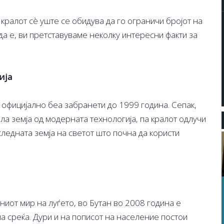
 кралот сè уште се обидува да го ограничи бројот на
 да е, ви претставуваме неколку интересни факти за
.
ија
 официјално беа забранети до 1999 година. Сепак,
а земја од модерната технологија, па кралот одлучи
следната земја на светот што почна да користи
ниот мир на луѓето, во Бутан во 2008 година е
 среќа. Дури и на пописот на население постои