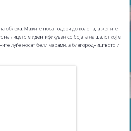
на облека. Мажите носат одори до колена, а жените
с на лицето е идентификуван со бојата на шалот кој е
ните луѓе носат бели марами, а благородништвото и