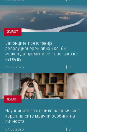
ЖИВОТ
Јапонците претставија
револуционерен авион кој би
можел да промени сѐ - еве како ќе
изгледа
05.08.2026
0
ЖИВОТ
Научниците го откриле заедничкиот
корен на сите мрачни особини на
личноста
04.08.2026
0