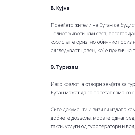
8. Кујна
Повеќето жители на Бутан се будисти
целиот животински свет, вегетарија
користат е ориз, но обичниот ориз 
одгледуваат црвен, кој е прилично 
9. Туризам
Иако кралот ја отвори земјата за ту
Бутан можат да го посетат само со г
Сите документи и визи ги издава ко
добиете дозвола, морате однапред д
такси, услуги од туроператори и вод