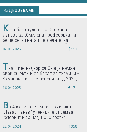
ИЗДВОЈУВАМЕ
К
ога бев студент со Снежана
Лупевска: „Омилена професорка ни
беше сегашната претседателка
Гордана Сиљановска-Давкова“
02.05.2025
113
Т
еатрите надвор од Скопје немаат
свои објекти и се борат за термини -
Кумановскиот се реновира од 2021,
Струмичкиот се гради веќе 11 години
16.04.2025
17
В
о 4 кујни во средното училиште
„Лазар Танев“ учениците спремаат
кетеринг и за над 1.000 гости:
„Формиравме компанија и работиме
22.04.2024
358
по светски стандарди“