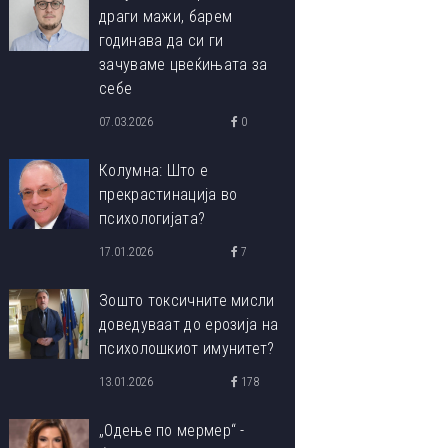
драги мажи, барем
годинава да си ги
зачуваме цвеќињата за
себе
07.03.2026
0
Колумна: Што е
прекрастинација во
психологијата?
17.01.2026
7
Зошто токсичните мисли
доведуваат до ерозија на
психолошкиот имунитет?
13.01.2026
178
„Одење по мермер“ -