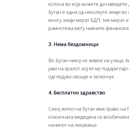
колона во која можете да наведете 
Бутан е една од неколкуте земји во
многу земји мерат БДП, тие мерат и
рамнотежа меѓу нивните финансиск
3. Нема бездомници
Во Бутан никој не живее на улица. А
јави на кралот, кој ќе му подари пар
одгледува овошје и зеленчук.
4. Бесплатно здравство
Секој жител на Бутан има право на
класичната медицина се вообичаени
начинот на лекување.