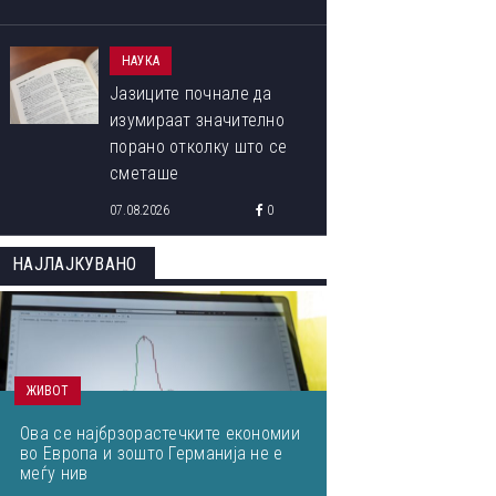
НАУКА
Јазиците почнале да
изумираат значително
порано отколку што се
сметаше
07.08.2026
0
НАЈЛАЈКУВАНО
ЖИВОТ
Ова се најбрзорастечките економии
во Европа и зошто Германија не е
меѓу нив