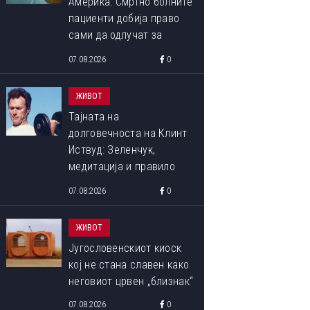
Америка: Смртно болните
пациенти добија право
сами да одлучат за
крајот на својот живот
07.08.2026
0
ЖИВОТ
Тајната на
долговечноста на Клинт
Иствуд: Зеленчук,
медитација и правило
90:10 што со децении го
07.08.2026
0
следи
ЖИВОТ
Југословенскиот киоск
кој не стана славен како
неговиот црвен „близнак“
07.08.2026
0