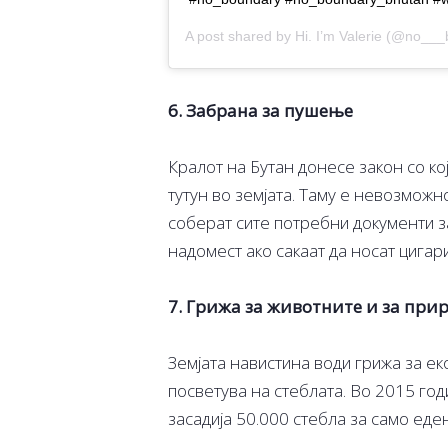
A post shared by
Hi. I’m Valerie
(@no___b
6. Забрана за пушење
Кралот на Бутан донесе закон со к
тутун во земјата. Таму е невозможно
соберат сите потребни документи з
надомест ако сакаат да носат цигари
7. Грижа за животните и за при
Земјата навистина води грижа за ек
посветува на стеблата. Во 2015 год
засадија 50.000 стебла за само еден