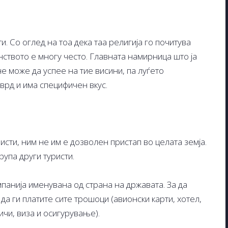
. Со оглед на тоа дека таа религија го почитува
нството е многу често. Главната намирница што ја
не може да успее на тие висини, па луѓето
тврд и има специфичен вкус.
ристи, ним не им е дозволен пристап во целата земја.
рупа други туристи.
мпанија именувана од страна на државата. За да
а ги платите сите трошоци (авионски карти, хотел,
ичи, виза и осигурување).