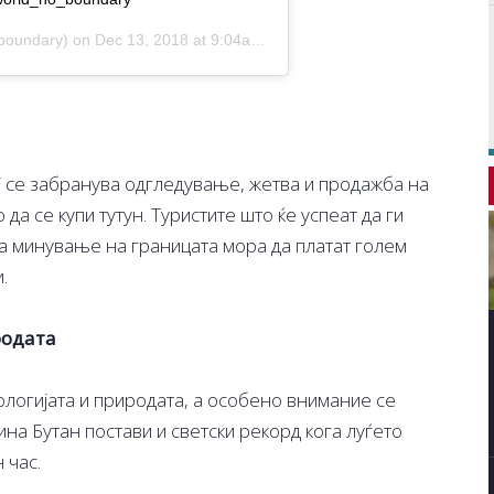
oundary) on
Dec 13, 2018 at 9:04am PST
ој се забранува одгледување, жетва и продажба на
 да се купи тутун. Туристите што ќе успеат да ги
а минување на границата мора да платат голем
.
родата
ологијата и природата, а особено внимание се
ина Бутан постави и светски рекорд кога луѓето
 час.