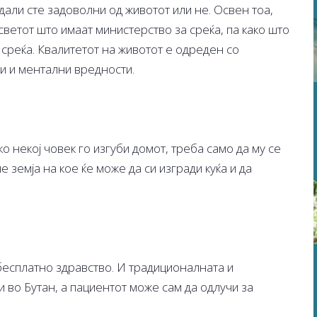
дали сте задоволни од животот или не. Освен тоа,
 светот што имаат министерство за среќа, па како што
 среќа. Квалитетот на животот е одреден со
и и ментални вредности.
ко некој човек го изгуби домот, треба само да му се
че земја на кое ќе може да си изгради куќа и да
 бесплатно здравство. И традиционалната и
 во Бутан, а пациентот може сам да одлучи за