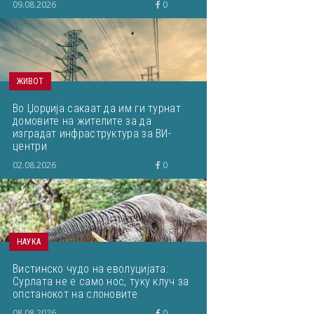
09.08.2026
0
ЖИВОТ
Во Џорџија сакаат да им ги турнат
домовите на жителите за да
изградат инфраструктура за ВИ-
центри
02.08.2026
0
НАУКА
Вистинско чудо на еволуцијата:
Сурлата не е само нос, туку клуч за
опстанокот на слоновите
08.08.2026
0