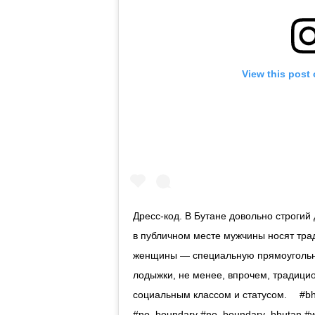
View this post
Дресс-код. В Бутане довольно строгий 
в публичном месте мужчины носят тра
женщины — специальную прямоугольн
лодыжки, не менее, впрочем, традици
социальным классом и статусом. ⠀ #bh
#no_boundary #no_boundary_bhutan #