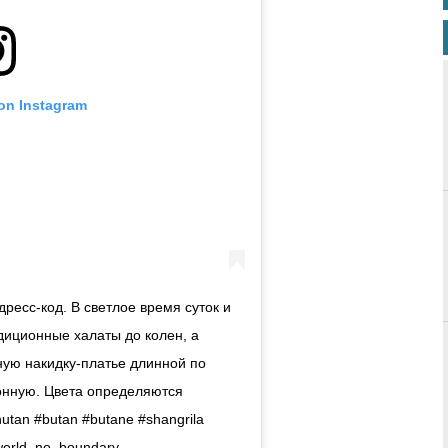
 on Instagram
дресс-код. В светлое время суток и
диционные халаты до колен, а
ую накидку-платье длинной по
онную. Цвета определяются
utan #butan #butane #shangrila
world_no_boundary