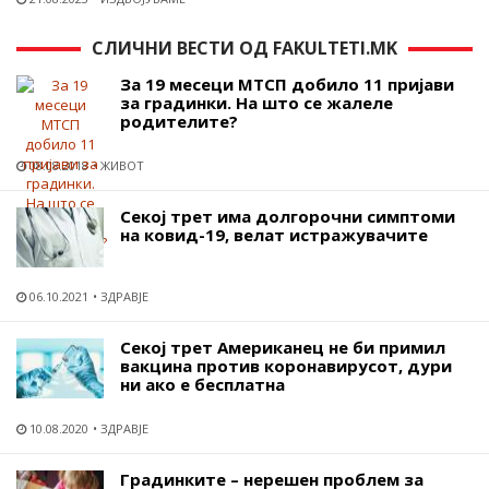
СЛИЧНИ ВЕСТИ ОД FAKULTETI.MK
За 19 месеци МТСП добило 11 пријави
за градинки. На што се жалеле
родителите?
08.08.2018
ЖИВОТ
Секој трет има долгорочни симптоми
на ковид-19, велат истражувачите
06.10.2021
ЗДРАВЈЕ
Секој трет Американец не би примил
вакцина против коронавирусот, дури
ни ако е бесплатна
10.08.2020
ЗДРАВЈЕ
Градинките – нерешен проблем за