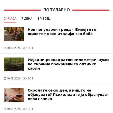
ПОПУЛАРНО
24 ЧАСА
7 ДЕНА
1 МЕСЕЦ
Нов популарен тренд - Живејте го
животот како италијанска баба
10.08.2026
ЖИВОТ
Илјадници квадратни километри шуми
во Украина прекриени со оптички
кабли
10.08.2026
ЖИВОТ
Скролате секој ден, а ништо не
објавувате? Психолозите ја објаснуваат
оваа навика
10.08.2026
ЖИВОТ