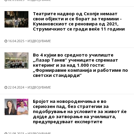
Театрите надвор од Скопје немаат
свои објекти и се борат за термини -
Кумановскиот се реновира од 2021,
Струмичкиот се гради веќе 11 години
16.04.2025
ИЗДВОЈУВАМЕ
Во 4 кујни во средното училиште
„Лазар Танев“ учениците спремаат
кетеринг и за над 1.000 гости:
„Формиравме компанија и работиме по
светски стандарди“
22.04.2024
ИЗДВОЈУВАМЕ
Бројот на новороденчиња е во
сериозен пад, без стратегии за
подобрување на условите за живот ќе
дојде до затворање на училишта,
предупредуваат експертите
21.08.2023
ИЗДВОЈУВАМЕ