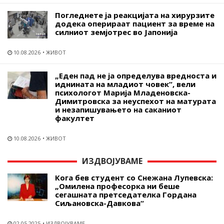
Погледнете ја реакцијата на хирурзите
додека оперираат пациент за време на
силниот земјотрес во Јапонија
10.08.2026
ЖИВОТ
„Еден пад не ја определува вредноста и
иднината на младиот човек“, вели
психологот Марија Младеновска-
Димитровска за неуспехот на матурата
и незапишувањето на саканиот
факултет
10.08.2026
ЖИВОТ
ИЗДВОЈУВАМЕ
Кога бев студент со Снежана Лупевска:
„Омилена професорка ни беше
сегашната претседателка Гордана
Сиљановска-Давкова“
02.05.2025
ИЗДВОЈУВАМЕ