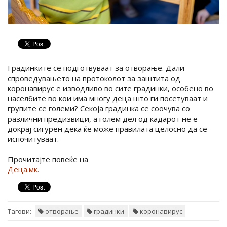
Градинките се подготвуваат за отворање. Дали
спроведувањето на протоколот за заштита од
коронавирус е изводливо во сите градинки, особено во
населбите во кои има многу деца што ги посетуваат и
групите се големи? Секоја градинка се соочува со
различни предизвици, а голем дел од кадарот не е
докрај сигурен дека ќе може правилата целосно да се
испочитуваат.
Прочитајте повеќе на
Деца.мк.
Тагови:
отворање
градинки
коронавирус