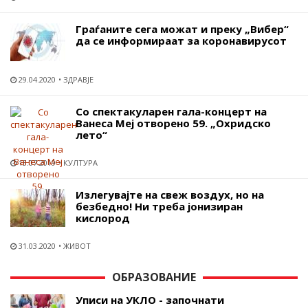
Граѓаните сега можат и преку „Вибер“
да се информираат за коронавирусот
29.04.2020
ЗДРАВЈЕ
Со спектакуларен гала-концерт на
Ванеса Меј отворено 59. „Охридско
лето“
13.07.2019
КУЛТУРА
Излегувајте на свеж воздух, но на
безбедно! Ни треба јонизиран
кислород
31.03.2020
ЖИВОТ
ОБРАЗОВАНИЕ
Уписи на УКЛО - започнати