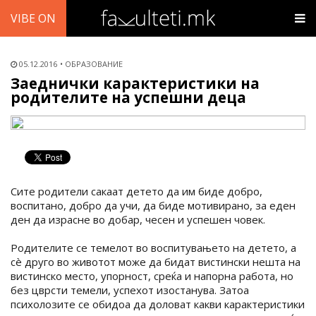
VIBE ON
05.12.2016
ОБРАЗОВАНИЕ
Заеднички карактеристики на
родителите на успешни деца
Сите родители сакаат детето да им биде добро,
воспитано, добро да учи, да биде мотивирано, за еден
ден да израсне во добар, чесен и успешен човек.
Родителите се темелот во воспитувањето на детето, а
сè друго во животот може да бидат вистински нешта на
вистинско место, упорност, среќа и напорна работа, но
без цврсти темели, успехот изостанува. Затоа
психолозите се обидоа да доловат какви карактеристики