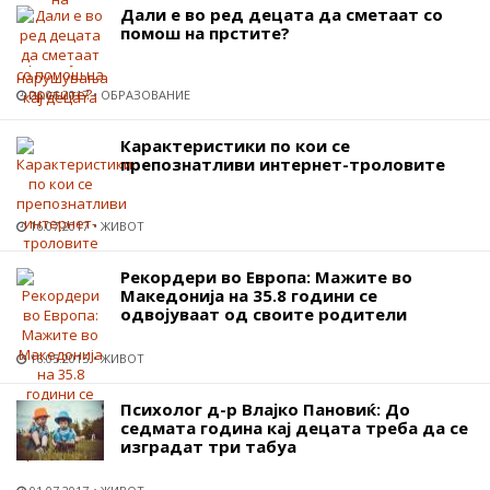
Дали е во ред децата да сметаат со
помош на прстите?
26.06.2017
ОБРАЗОВАНИЕ
Карактеристики по кои се
препознатливи интернет-троловите
16.07.2017
ЖИВОТ
Рекордери во Европа: Мажите во
Македонија на 35.8 години се
одвојуваат од своите родители
16.05.2015
ЖИВОТ
Психолог д-р Влајко Пановиќ: До
седмата година кај децата треба да се
изградат три табуа