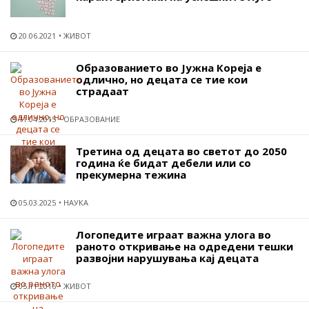
20.06.2021
ЖИВОТ
Образованието во Јужна Кореја е
одлично, но децата се тие кои
страдаат
11.04.2015
ОБРАЗОВАНИЕ
Третина од децата во светот до 2050
година ќе бидат дебели или со
прекумерна тежина
05.03.2025
НАУКА
Логопедите играат важна улога во
раното откривање на одредени тешки
развојни нарушувања кај децата
05.11.2016
ЖИВОТ