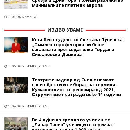
минималните плати во Европа
05.08.2026
ЖИВОТ
ИЗДВОЈУВАМЕ
Кога бев студент со Снежана Лупевска:
„Омилена професорка ни беше
сегашната претседателка Гордана
Сиљановска-Давкова“
02.05.2025
ИЗДВОЈУВАМЕ
Театрите надвор од Скопје немаат
свои објекти и се борат за термини -
Кумановскиот се реновира од 2021,
Струмичкиот се гради веќе 11 години
16.04.2025
ИЗДВОЈУВАМЕ
Во 4 кујни во средното училиште
„Лазар Танев“ учениците спремаат
кетеринг и за над 1.000 гости: