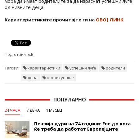
мора да имаат родителите за да израснат успешни луѓе
од нивните деца.
Карактеристиките прочитајте ги на
ОВОЈ ЛИНК
Подготвил:
Б.Б.
Тагови:
карактеристики
успешни луѓе
родители
деца
воспитување
ПОПУЛАРНО
24 ЧАСА
7 ДЕНА
1 МЕСЕЦ
Пензија дури на 74 години: Еве до кога
ќе треба да работат Европејците