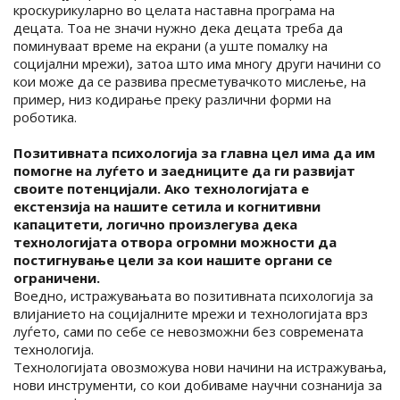
кроскурикуларно во целата наставна програма на
децата. Тоа не значи нужно дека децата треба да
поминуваат време на екрани (а уште помалку на
социјални мрежи), затоа што има многу други начини со
кои може да се развива пресметувачкото мислење, на
пример, низ кодирање преку различни форми на
роботика.
Позитивната психологија за главна цел има да им
помогне на луѓето и заедниците да ги развијат
своите потенцијали. Ако технологијата е
екстензија на нашите сетила и когнитивни
капацитети, логично произлегува дека
технологијата отвора огромни можности да
постигнување цели за кои нашите органи се
ограничени.
Воедно, истражувањата во позитивната психологија за
влијанието на социјалните мрежи и технологијата врз
луѓето, сами по себе се невозможни без современата
технологија.
Технологијата овозможува нови начини на истражувања,
нови инструменти, со кои добиваме научни сознанија за