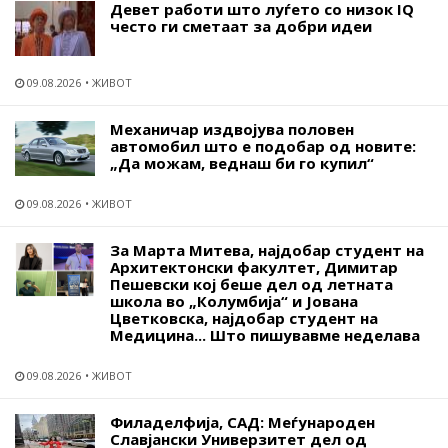
Девет работи што луѓето со низок IQ
често ги сметаат за добри идеи
09.08.2026
ЖИВОТ
Механичар издвојува половен
автомобил што е подобар од новите:
„Да можам, веднаш би го купил“
09.08.2026
ЖИВОТ
За Марта Митева, најдобар студент на
Архитектонски факултет, Димитар
Пешевски кој беше дел од летната
школа во „Колумбија“ и Јована
Цветковска, најдобар студент на
Медицина... Што пишувавме неделава
09.08.2026
ЖИВОТ
Филаделфија, САД: Меѓународен
Славјански Универзитет дел од