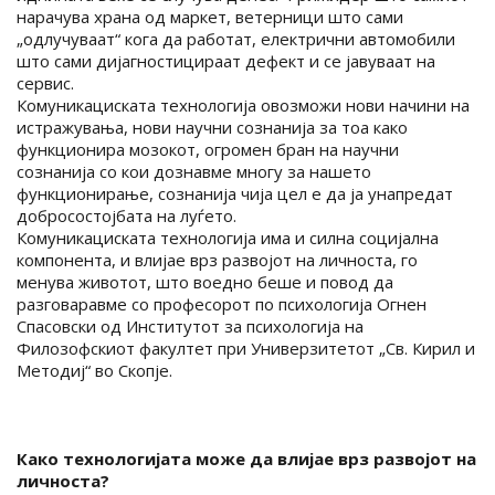
нарачува храна од маркет, ветерници што сами
„одлучуваат“ кога да работат, електрични автомобили
што сами дијагностицираат дефект и се јавуваат на
сервис.
Комуникациската технологија овозможи нови начини на
истражувања, нови научни сознанија за тоа како
функционира мозокот, огромен бран на научни
сознанија со кои дознавме многу за нашето
функционирање, сознанија чија цел е да ја унапредат
добросостојбата на луѓето.
Комуникациската технологија има и силна социјална
компонента, и влијае врз развојот на личноста, го
менува животот, што воедно беше и повод да
разговаравме со професорот по психологија Огнен
Спасовски од Институтот за психологија на
Филозофскиот факултет при Универзитетот „Св. Кирил и
Методиј“ во Скопје.
Како технологијата може да влијае врз развојот на
личноста?