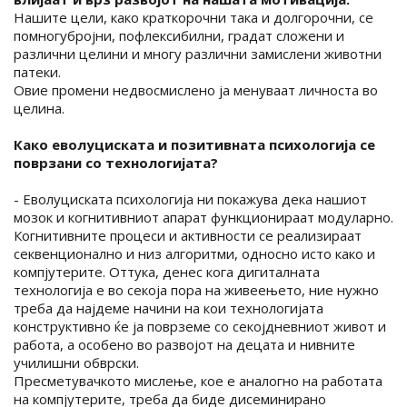
Нашите цели, како краткорочни така и долгорочни, се
помногубројни, пофлексибилни, градат сложени и
различни целини и многу различни замислени животни
патеки.
Овие промени недвосмислено ја менуваат личноста во
целина.
Како еволуциската и позитивната психологија се
поврзани со технологијата?
- Еволуциската психологија ни покажува дека нашиот
мозок и когнитивниот апарат функционираат модуларно.
Когнитивните процеси и активности се реализираат
секвенционално и низ алгоритми, односно исто како и
компјутерите. Оттука, денес кога дигиталната
технологија е во секоја пора на живеењето, ние нужно
треба да најдеме начини на кои технологијата
конструктивно ќе ја поврземе со секојдневниот живот и
работа, а особено во развојот на децата и нивните
училишни обврски.
Пресметувачкото мислење, кое е аналогно на работата
на компјутерите, треба да биде дисеминирано