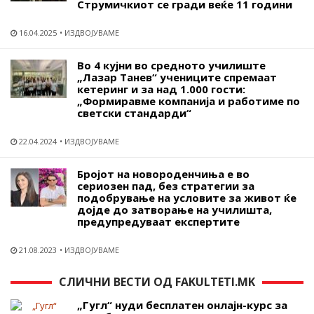
Струмичкиот се гради веќе 11 години
16.04.2025
ИЗДВОЈУВАМЕ
Во 4 кујни во средното училиште
„Лазар Танев“ учениците спремаат
кетеринг и за над 1.000 гости:
„Формиравме компанија и работиме по
светски стандарди“
22.04.2024
ИЗДВОЈУВАМЕ
Бројот на новороденчиња е во
сериозен пад, без стратегии за
подобрување на условите за живот ќе
дојде до затворање на училишта,
предупредуваат експертите
21.08.2023
ИЗДВОЈУВАМЕ
СЛИЧНИ ВЕСТИ ОД FAKULTETI.MK
„Гугл“ нуди бесплатен онлајн-курс за