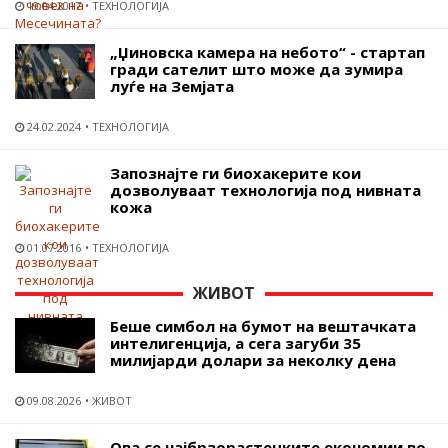
19.04.2017
ТЕХНОЛОГИЈА
„Џиновска камера на небото“ - стартап
гради сателит што може да зумира
луѓе на Земјата
24.02.2024
ТЕХНОЛОГИЈА
Запознајте ги биохакерите кои
дозволуваат технологија под нивната
кожа
01.07.2016
ТЕХНОЛОГИЈА
ЖИВОТ
Беше симбол на бумот на вештачката
интелигенција, а сега загуби 35
милијарди долари за неколку дена
09.08.2026
ЖИВОТ
Ова се најбрзорастечките економии во