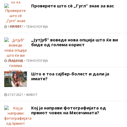
Проверете што сѐ „Гугл“ знае за вас
14.09.2017
ТЕХНОЛОГИЈА
„Јутјуб“ воведе нова опција што ќе ви
биде од голема корист
23.10.2018
ТЕХНОЛОГИЈА
Што е тоа сајбер-болест и дали ја
имате?
27.07.2021
ЖИВОТ
Кој ја направи фотографијата од
првиот човек на Месечината?