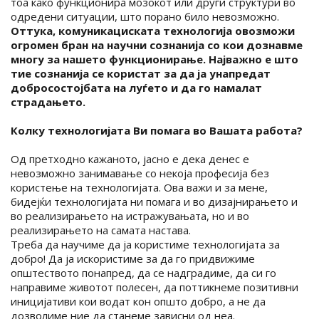
тоа како функционира мозокот или други структури во
одредени ситуации, што порано било невозможно.
Оттука, комуникациската технологија овозможи
огромен бран на научни сознанија со кои дознавме
многу за нашето функционирање. Најважно е што
тие сознанија се користат за да ја унапредат
добросостојбата на луѓето и да го намалат
страдањето.
Колку технологијата Ви помага во Вашата работа?
Од претходно кажаното, јасно е дека денес е
невозможно занимавање со некоја професија без
користење на технологијата. Ова важи и за мене,
бидејќи технологијата ни помага и во дизајнирањето и
во реализирањето на истражувањата, но и во
реализирањето на самата настава.
Треба да научиме да ја користиме технологијата за
добро! Да ја искористиме за да го придвижиме
општеството понапред, да се надградиме, да си го
направиме животот полесен, да поттикнеме позитивни
иницијативи кои водат кон општо добро, а не да
дозволиме ние да станеме зависни од неа.