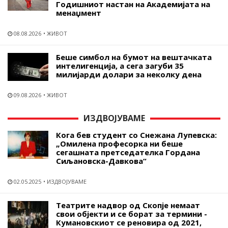
Годишниот настан на Академијата на
менаџмент
08.08.2026
ЖИВОТ
Беше симбол на бумот на вештачката
интелигенција, а сега загуби 35
милијарди долари за неколку дена
09.08.2026
ЖИВОТ
ИЗДВОЈУВАМЕ
Кога бев студент со Снежана Лупевска:
„Омилена професорка ни беше
сегашната претседателка Гордана
Сиљановска-Давкова“
02.05.2025
ИЗДВОЈУВАМЕ
Театрите надвор од Скопје немаат
свои објекти и се борат за термини -
Кумановскиот се реновира од 2021,