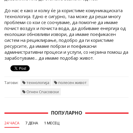
До нас е како и колку ќе ја користиме комуникациската
технологија. Едно е сигурно, таа може да реши многу
проблеми со кои се соочуваме, да помогне да имаме
почист воздух и почиста вода, да добиваме енергија од
еколошки обновливи извори, да имаме поефикасен
систем на рециклирање, подобро да ги користиме
ресурсите, да имаме побрзи и поефикасни
административни процеси и услуги, со нејзина помош да
заработуваме... да имаме подобар живот.
Тагови:
технологија
полесен живот
Огнен Спасовски
ПОПУЛАРНО
24 ЧАСА
7 ДЕНА
1 МЕСЕЦ