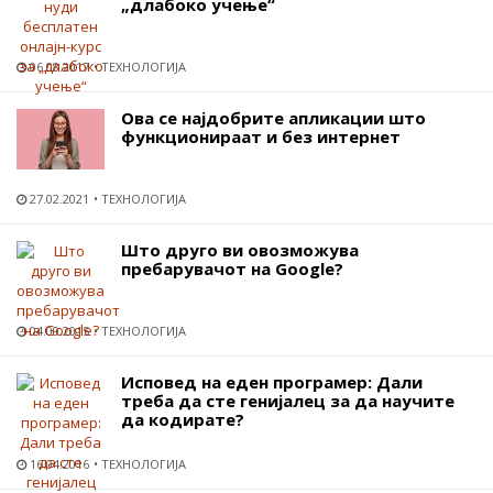
„длабоко учење“
06.08.2017
ТЕХНОЛОГИЈА
Ова се најдобрите апликации што
функционираат и без интернет
27.02.2021
ТЕХНОЛОГИЈА
Што друго ви овозможува
пребарувачот на Google?
04.09.2015
ТЕХНОЛОГИЈА
Исповед на еден програмер: Дали
треба да сте генијалец за да научите
да кодирате?
16.04.2016
ТЕХНОЛОГИЈА