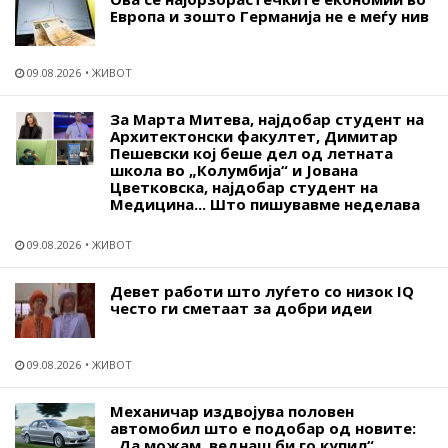
Европа и зошто Германија не е меѓу нив
09.08.2026
ЖИВОТ
За Марта Митева, најдобар студент на
Архитектонски факултет, Димитар
Пешевски кој беше дел од летната
школа во „Колумбија“ и Јована
Цветковска, најдобар студент на
Медицина... Што пишувавме неделава
09.08.2026
ЖИВОТ
Девет работи што луѓето со низок IQ
често ги сметаат за добри идеи
09.08.2026
ЖИВОТ
Механичар издвојува половен
автомобил што е подобар од новите:
„Да можам, веднаш би го купил“