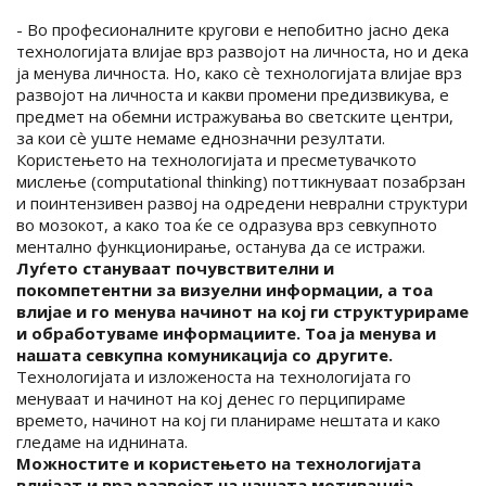
- Во професионалните кругови е непобитно јасно дека
технологијата влијае врз развојот на личноста, но и дека
ја менува личноста. Но, како сè технологијата влијае врз
развојот на личноста и какви промени предизвикува, е
предмет на обемни истражувања во светските центри,
за кои сè уште немаме еднозначни резултати.
Користењето на технологијата и пресметувачкото
мислење (computational thinking) поттикнуваат позабрзан
и поинтензивен развој на одредени неврални структури
во мозокот, а како тоа ќе се одразува врз севкупното
ментално функционирање, останува да се истражи.
Луѓето стануваат почувствителни и
покомпетентни за визуелни информации, а тоа
влијае и го менува начинот на кој ги структурираме
и обработуваме информациите. Тоа ја менува и
нашата севкупна комуникација со другите.
Технологијата и изложеноста на технологијата го
менуваат и начинот на кој денес го перципираме
времето, начинот на кој ги планираме нештата и како
гледаме на иднината.
Можностите и користењето на технологијата
влијаат и врз развојот на нашата мотивација.