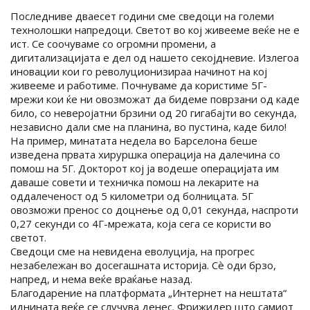
Последниве дваесет години сме сведоци на големи
технолошки напредоци. Светот во кој живееме веќе не е
ист. Се соочуваме со огромни промени, а
дигитализацијата е дел од нашето секојдневие. Излегоа
иновации кои го револуционизираа начинот на кој
живееме и работиме. Почнуваме да користиме 5Г-
мрежи кои ќе ни овозможат да бидеме поврзани од каде
било, со неверојатни брзини од 20 гигабајти во секунда,
независно дали сме на планина, во пустина, каде било!
На пример, минатата недела во Барселона беше
изведена првата хируршка операција на далечина со
помош на 5Г. Докторот кој ја водеше операцијата им
даваше совети и техничка помош на лекарите на
оддалеченост од 5 километри од болницата. 5Г
овозможи пренос со доцнење од 0,01 секунда, наспроти
0,27 секунди со 4Г-мрежата, која сега се користи во
светот.
Сведоци сме на невидена еволуција, на прогрес
незабележан во досегашната историја. Сè оди брзо,
напред, и нема веќе враќање назад.
Благодарение на платформата „Интернет на нештата“
иднината веќе се случува денес. Фрижидер што самиот