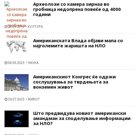
Археолози со камера ѕирнаа во
гробница недопрена повеќе од 4000
години
28.03.2017
КУЛТУРА
Американската Влада објави мапа со
најголемите жаришта на НЛО
08.09.2023
НАУКА
Американскиот Конгрес ќе одржи
сослушувања за тврдењата за
вонземен живот
26.07.2023
ЖИВОТ
Што предвидува новиот американски
амандман за споделување информации
за НЛО?