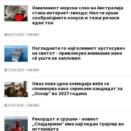
Омилениот морски слон на Австралија
стана интернет-ѕвезда: Нил ги крши
сообраќајните конуси и тежи речиси
еден тон
06.07.2026
ЗАБАВА
Погледнете го најголемиот крстосувач
на светот - привлекува внимание иако
сѐ уште не запловил
12.04.2026
ЗАБАВА
Оваа нова црна комедија веќе се
споменува како сериозен кандидат за
„Оскар“ во 2027 година
27.03.2026
ЗАБАВА
Рекордот е срушен - новиот
„Спајдермен“ има најгледан трејлер во
историјата