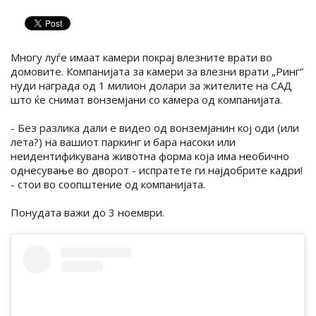
Многу луѓе имаат камери покрај влезните врати во
домовите. Компанијата за камери за влезни врати „Ринг“
нуди награда од 1 милион долари за жителите на САД
што ќе снимат вонземјани со камера од компанијата.
- Без разлика дали е видео од вонземјанин кој оди (или
лета?) на вашиот паркинг и бара насоки или
неидентификувана животна форма која има необично
однесување во дворот - испратете ги најдобрите кадри!
- стои во соопштение од компанијата.
Понудата важи до 3 ноември.