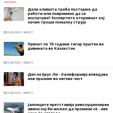
Дали климата треба постојано да
работи или повремено да се
исклучува? Експертите откриваат кој
начин троши помалку струја
05.08.2026
ЖИВОТ
Првпат по 70 години тигар пуштен во
дивината во Казахстан
05.08.2026
ЖИВОТ
Ден на Брус Ли - Калифорнија воведува
нов празник во негова чест
05.08.2026
ЖИВОТ
Јапонците претставија револуционерен
авион кој би можел да промени сѐ - еве