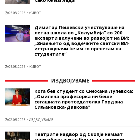
како ќе изгледа
05.08.2026
ЖИВОТ
Димитар Пешевски учествуваше на
летна школа во „Колумбија“ со 200
експерти вклучени во развојот на ВИ:
„Знаењето од водечките светски ВИ-
истражувачи ќе им го пренесам на
студентите“
05.08.2026
ЖИВОТ
ИЗДВОЈУВАМЕ
Кога бев студент со Снежана Лупевска:
„Омилена професорка ни беше
сегашната претседателка Гордана
Сиљановска-Давкова“
02.05.2025
ИЗДВОЈУВАМЕ
Театрите надвор од Скопје немаат
свои објекти и се борат за термини -