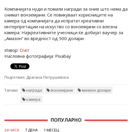
Компанијата нуди и помали награди за оние што нема да
снимат вонземјани. Се повикуваат корисниците на
камера од компанијата да испратат креативни
интерпретации на искуство со вонземјани со влезна
камера. Најкреативните учесници ќе добијат ваучер за
„Амазон“ во вредност од 500 долари.
Извор:
Cnet
Насловна фотографија: Pixabay
Подготвил:
Драгана Петрушевска
Тагови:
награда
вонземјани
милион долари
камера
ПОПУЛАРНО
24 ЧАСА
7 ДЕНА
1 МЕСЕЦ