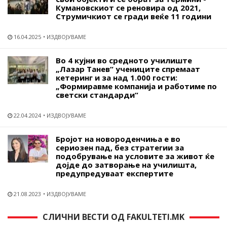
Кумановскиот се реновира од 2021,
Струмичкиот се гради веќе 11 години
16.04.2025
ИЗДВОЈУВАМЕ
Во 4 кујни во средното училиште
„Лазар Танев“ учениците спремаат
кетеринг и за над 1.000 гости:
„Формиравме компанија и работиме по
светски стандарди“
22.04.2024
ИЗДВОЈУВАМЕ
Бројот на новороденчиња е во
сериозен пад, без стратегии за
подобрување на условите за живот ќе
дојде до затворање на училишта,
предупредуваат експертите
21.08.2023
ИЗДВОЈУВАМЕ
СЛИЧНИ ВЕСТИ ОД FAKULTETI.MK