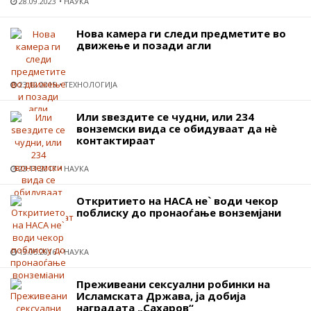
28.09.2023
НАУКА
Нова камера ги следи предметите во
движење и позади агли
23.12.2015
ТЕХНОЛОГИЈА
Или ѕвездите се чудни, или 234
вонземски видa се обидуваат да нѐ
контактираат
23.11.2017
НАУКА
Откритието на НАСА не` води чекор
поблиску до пронаоѓање вонземјани
13.05.2016
НАУКА
Преживеани сексуални робинки на
Исламската Држава, ја добија
наградата „Сахаров“