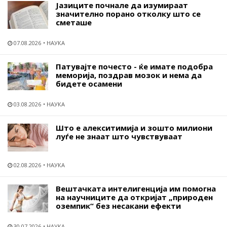
Јазиците почнале да изумираат
значително порано отколку што се
сметаше
07.08.2026
НАУКА
Патувајте почесто - ќе имате подобра
меморија, поздрав мозок и нема да
бидете осамени
03.08.2026
НАУКА
Што е алекситимија и зошто милиони
луѓе не знаат што чувствуваат
02.08.2026
НАУКА
Вештачката интелигенција им помогна
на научниците да откријат „природен
оземпик“ без несакани ефекти
30.07.2026
НАУКА