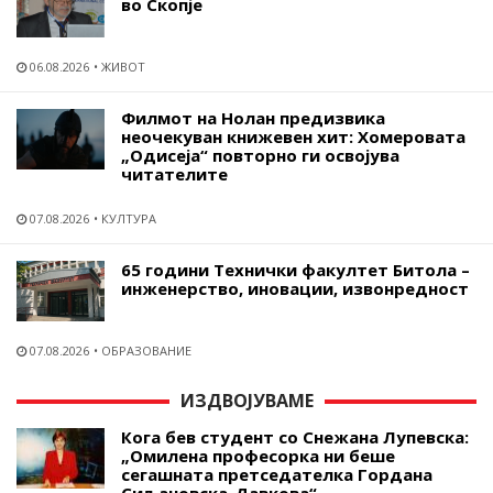
во Скопје
06.08.2026
ЖИВОТ
Филмот на Нолан предизвика
неочекуван книжевен хит: Хомеровата
„Одисеја“ повторно ги освојува
читателите
07.08.2026
КУЛТУРА
65 години Технички факултет Битола –
инженерство, иновации, извонредност
07.08.2026
ОБРАЗОВАНИЕ
ИЗДВОЈУВАМЕ
Кога бев студент со Снежана Лупевска:
„Омилена професорка ни беше
сегашната претседателка Гордана
Сиљановска-Давкова“