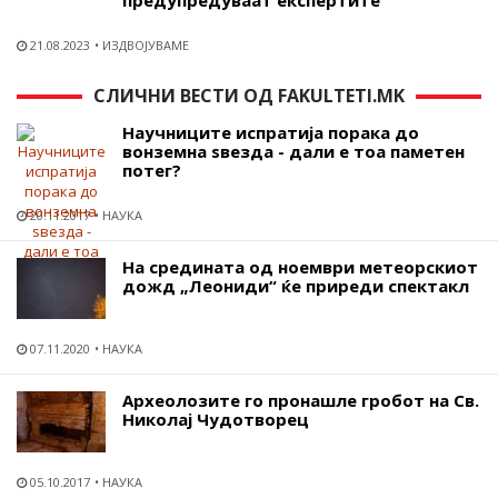
21.08.2023
ИЗДВОЈУВАМЕ
СЛИЧНИ ВЕСТИ ОД FAKULTETI.MK
Научниците испратија порака до
вонземна ѕвезда - дали е тоа паметен
потег?
20.11.2017
НАУКА
На средината од ноември метеорскиот
дожд „Леониди“ ќе приреди спектакл
07.11.2020
НАУКА
Археолозите го пронашле гробот на Св.
Николај Чудотворец
05.10.2017
НАУКА