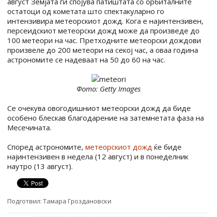
август Земјата ги спојува патиштата со орбиталните
остатоци од кометата што спектакуларно го
интензивира метеорскиот дожд. Кога е најинтензивен,
персеидскиот метеорски дожд може да произведе до
100 метеори на час. Претходните метеорски дождови
произвеле до 200 метеори на секој час, а оваа година
астрономите се надеваат на 50 до 60 на час.
Фото: Getty Images
Се очекува овогодишниот метеорски дожд да биде
особено блескав благодарение на затемнетата фаза на
Месечината.
Според астрономите,
метеорскиот дожд
ќе биде
најинтензивен в недела (12 август) и в понеделник
наутро (13 август).
Подготвил:
Тамара Гроздановски