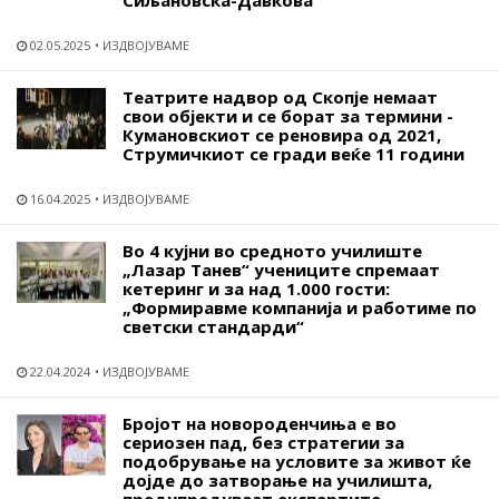
02.05.2025
ИЗДВОЈУВАМЕ
Театрите надвор од Скопје немаат
свои објекти и се борат за термини -
Кумановскиот се реновира од 2021,
Струмичкиот се гради веќе 11 години
16.04.2025
ИЗДВОЈУВАМЕ
Во 4 кујни во средното училиште
„Лазар Танев“ учениците спремаат
кетеринг и за над 1.000 гости:
„Формиравме компанија и работиме по
светски стандарди“
22.04.2024
ИЗДВОЈУВАМЕ
Бројот на новороденчиња е во
сериозен пад, без стратегии за
подобрување на условите за живот ќе
дојде до затворање на училишта,
предупредуваат експертите