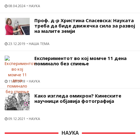
08.04.2024
НАУКА
Проф. д-р Христина Спасевска: Науката
треба да биде движечка сила за развој
на малите земји
23.12.2019
НАША ТЕМА
Експериментот во кој момче 11 дена
поминало без спиење
11.03.2018
НАУКА
Како изгледа омикрон? Кинеските
научници објавија фотографија
09.12.2021
НАУКА
НАУКА