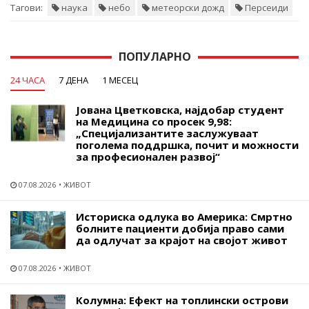
Тагови:
наука
небо
метеорски дожд
Персеиди
ПОПУЛАРНО
24 ЧАСА
7 ДЕНА
1 МЕСЕЦ
Јована Цветковска, најдобар студент
на Медицина со просек 9,98:
„Специјализантите заслужуваат
поголема поддршка, почит и можности
за професионален развој“
07.08.2026
ЖИВОТ
Историска одлука во Америка: Смртно
болните пациенти добија право сами
да одлучат за крајот на својот живот
07.08.2026
ЖИВОТ
Колумна: Ефект на топлински острови