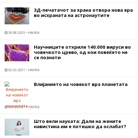
3Д-печатачот за храна отвора нова ера
во исхраната на астронаутите
30.08.2025
НАУКА
Научниците откриле 140.000 вируси во
човечкото црево, од кои повеќето не
се познати
02.03.2021
НАУКА
Влијанието на човекот врз планетата
06.12.2017
НАУКА
Што вели науката: Дали на жените
навистина им е потешко да ослабат?