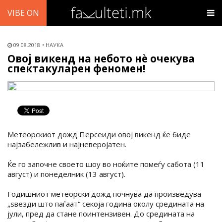
VIBE ON
09.08.2018
НАУКА
Овој викенд на небото нѐ очекува
спектакуларен феномен!
Метеорскиот дожд Персеиди овој викенд ќе биде
најзабележлив и најневеројатен.
Ќе го започне своето шоу во ноќите помеѓу сабота (11
август) и понеделник (13 август).
Годишниот метеорски дожд почнува да произведува
„ѕвезди што паѓаат“ секоја година околу средината на
јули, пред да стане поинтензивен. До средината на