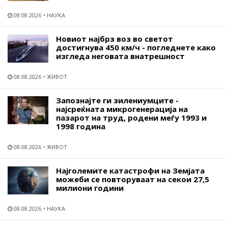
08.08.2026
НАУКА
Новиот најбрз воз во светот
достигнува 450 км/ч - погледнете како
изгледа неговата внатрешност
08.08.2026
ЖИВОТ
Запознајте ги зилениумците -
најсреќната микрогенерација на
пазарот на труд, родени меѓу 1993 и
1998 година
08.08.2026
ЖИВОТ
Најголемите катастрофи на Земјата
можеби се повторуваат на секои 27,5
милиони години
08.08.2026
НАУКА