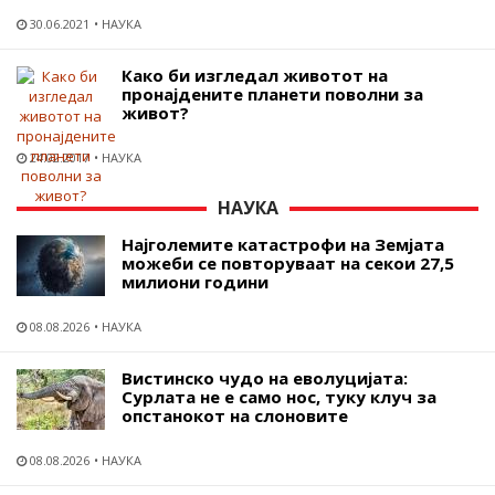
30.06.2021
НАУКА
Како би изгледал животот на
пронајдените планети поволни за
живот?
24.02.2017
НАУКА
НАУКА
Најголемите катастрофи на Земјата
можеби се повторуваат на секои 27,5
милиони години
08.08.2026
НАУКА
Вистинско чудо на еволуцијата:
Сурлата не е само нос, туку клуч за
опстанокот на слоновите
08.08.2026
НАУКА