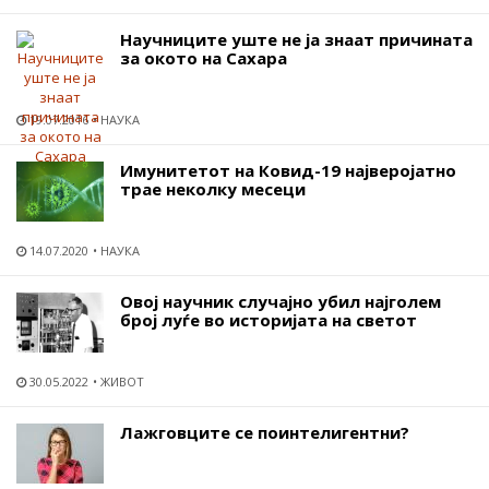
Научниците уште не ја знаат причината
за окото на Сахара
19.07.2016
НАУКА
Имунитетот на Ковид-19 најверојатно
трае неколку месеци
14.07.2020
НАУКА
Овој научник случајно убил најголем
број луѓе во историјата на светот
30.05.2022
ЖИВОТ
Лажговците се поинтелигентни?