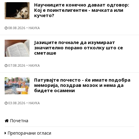
Научниците конечно даваат одговор:
Кој е поинтелигентен - мачката или
кучето?
08.08.2026
НАУКА
Јазиците почнале да изумираат
значително порано отколку што се
сметаше
07.08.2026
НАУКА
Патувајте почесто - ќе имате подобра
меморија, поздрав мозок и нема да
бидете осамени
03.08.2026
НАУКА
Почетна
Препорачани огласи