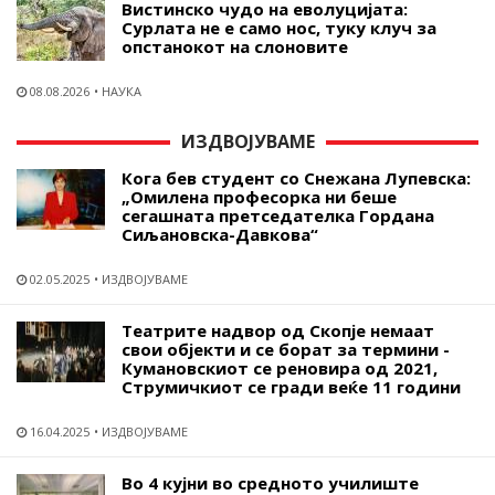
Вистинско чудо на еволуцијата:
Сурлата не е само нос, туку клуч за
опстанокот на слоновите
08.08.2026
НАУКА
ИЗДВОЈУВАМЕ
Кога бев студент со Снежана Лупевска:
„Омилена професорка ни беше
сегашната претседателка Гордана
Сиљановска-Давкова“
02.05.2025
ИЗДВОЈУВАМЕ
Театрите надвор од Скопје немаат
свои објекти и се борат за термини -
Кумановскиот се реновира од 2021,
Струмичкиот се гради веќе 11 години
16.04.2025
ИЗДВОЈУВАМЕ
Во 4 кујни во средното училиште