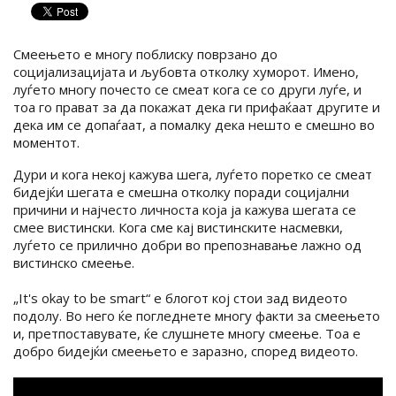
Смеењето е многу поблиску поврзано до
социјализацијата и љубовта отколку хуморот. Имено,
луѓето многу почесто се смеат кога се со други луѓе, и
тоа го прават за да покажат дека ги прифаќаат другите и
дека им се допаѓаат, а помалку дека нешто е смешно во
моментот.
Дури и кога некој кажува шега, луѓето поретко се смеат
бидејќи шегата е смешна отколку поради социјални
причини и најчесто личноста која ја кажува шегата се
смее вистински. Кога сме кај вистинските насмевки,
луѓето се прилично добри во препознавање лажно од
вистинско смеење.
„It's okay to be smart“ е блогот кој стои зад видеото
подолу. Во него ќе погледнете многу факти за смеењето
и, претпоставувате, ќе слушнете многу смеење. Тоа е
добро бидејќи смеењето е заразно, според видеото.