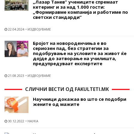
„Лазар Танев“ учениците спремаат
кетеринг и за над 1.000 гости:
„Формиравме компанија и работиме по
светски стандарди“
22.04.2024
ИЗДВОЈУВАМЕ
Бројот на новороденчиња е во
сериозен пад, без стратегии за
подобрување на условите за живот ќе
дојде до затворање на училишта,
предупредуваат експертите
21.08.2023
ИЗДВОЈУВАМЕ
СЛИЧНИ ВЕСТИ ОД FAKULTETI.MK
Научници докажаа во што се подобри
жените од мажите
30.12.2022
НАУКА