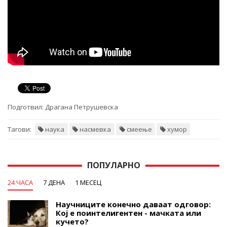
Подготвил:
Драгана Петрушевска
Тагови:
наука
насмевка
смеење
хумор
ПОПУЛАРНО
24 ЧАСА
7 ДЕНА
1 МЕСЕЦ
Научниците конечно даваат одговор:
Кој е поинтелигентен - мачката или
кучето?