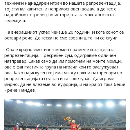
технички најнадарен играч во нашата репрезентација,
тој станал капитен и неприкосновен водач, а денес е
најдобриот стрелец во историјата на македонската
селекција.
На вчерашниот успех чекаше 20 години. И кога сонот се
оствари рече: Денеска не сме свесни што ни се случи.
-Ова е крајно емотивен момент за мене и за целата
репрезентација. Пресреќен сум, одигравме одличен
натпревар. Сакав само да им помогнам на моите момци,
ова е фантастична група на играчи кои го заслужуваат
ова. Како најискусен кој има многу важни натпревари во
репрезентацијата седнав и ги советував. Да играме
мирно, да не влеземе во еуфорија, и на крајот така беше
- рече Пандев.