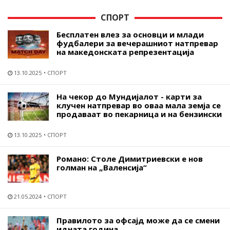
СПОРТ
Бесплатен влез за основци и млади
фудбалери за вечерашниот натпревар
на македонската репрезентација
13.10.2025
СПОРТ
На чекор до Мундијалот - карти за
клучен натпревар во оваа мала земја се
продаваат во пекарница и на бензински
13.10.2025
СПОРТ
Романо: Столе Димитриевски е нов
голман на „Валенсија“
21.05.2024
СПОРТ
Правилото за офсајд може да се смени
идната година