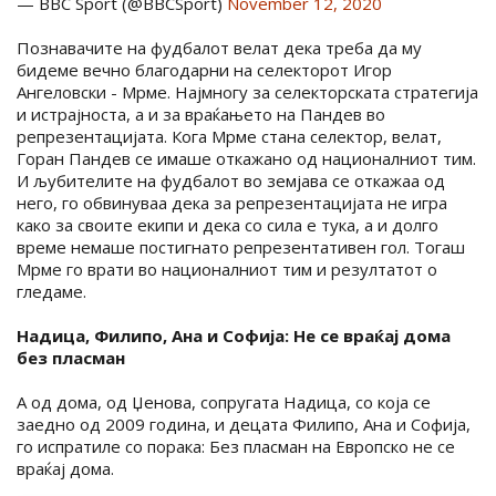
— BBC Sport (@BBCSport)
November 12, 2020
Познавачите на фудбалот велат дека треба да му
бидеме вечно благодарни на селекторот Игор
Ангеловски - Мрме. Најмногу за селекторската стратегија
и истрајноста, а и за враќањето на Пандев во
репрезентацијата. Кога Мрме стана селектор, велат,
Горан Пандев се имаше откажано од националниот тим.
И љубителите на фудбалот во земјава се откажаа од
него, го обвинуваа дека за репрезентацијата не игра
како за своите екипи и дека со сила е тука, а и долго
време немаше постигнато репрезентативен гол. Тогаш
Мрме го врати во националниот тим и резултатот о
гледаме.
Надица, Филипо, Ана и Софија: Не се враќај дома
без пласман
А од дома, од Џенова, сопругата Надица, со која се
заедно од 2009 година, и децата Филипо, Ана и Софија,
го испратиле со порака: Без пласман на Европско не се
враќај дома.