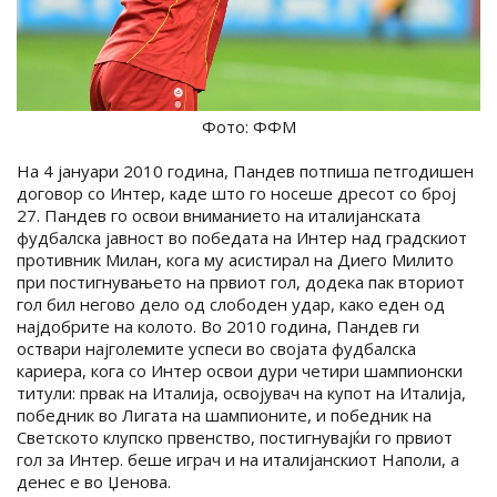
Фото: ФФМ
На 4 јануари 2010 година, Пандев потпиша петгодишен
договор со Интер, каде што го носеше дресот со број
27. Пандев го освои вниманието на италијанската
фудбалска јавност во победата на Интер над градскиот
противник Милан, кога му асистирал на Диего Милито
при постигнувањето на првиот гол, додека пак вториот
гол бил негово дело од слободен удар, како еден од
најдобрите на колото. Во 2010 година, Пандев ги
оствари најголемите успеси во својата фудбалска
кариера, кога со Интер освои дури четири шампионски
титули: првак на Италија, освојувач на купот на Италија,
победник во Лигата на шампионите, и победник на
Светското клупско првенство, постигнувајќи го првиот
гол за Интер. беше играч и на италијанскиот Наполи, а
денес е во Џенова.