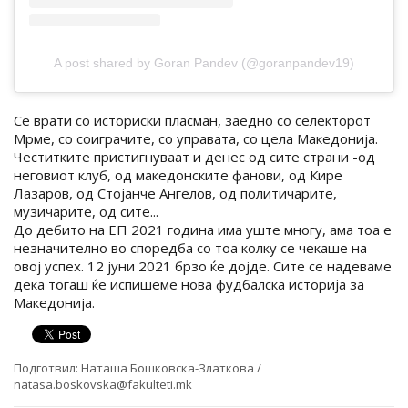
A post shared by Goran Pandev (@goranpandev19)
Се врати со историски пласман, заедно со селекторот
Мрме, со соиграчите, со управата, со цела Македонија.
Честитките пристигнуваат и денес од сите страни -од
неговиот клуб, од македонските фанови, од Кире
Лазаров, од Стојанче Ангелов, од политичарите,
музичарите, од сите...
До дебито на ЕП 2021 година има уште многу, ама тоа е
незначително во споредба со тоа колку се чекаше на
овој успех. 12 јуни 2021 брзо ќе дојде. Сите се надеваме
дека тогаш ќе испишеме нова фудбалска историја за
Македонија.
Подготвил:
Наташа Бошковска-Златкова /
natasa.boskovska@fakulteti.mk