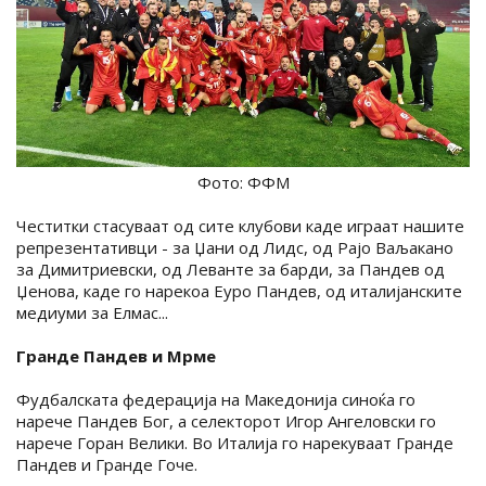
Фото: ФФМ
Честитки стасуваат од сите клубови каде играат нашите
репрезентативци - за Џани од Лидс, од Рајо Ваљакано
за Димитриевски, од Леванте за барди, за Пандев од
Џенова, каде го нарекоа Еуро Пандев, од италијанските
медиуми за Елмас...
Гранде Пандев и Мрме
Фудбалската федерација на Македонија синоќа го
нарече Пандев Бог, а селекторот Игор Ангеловски го
нарече Горан Велики. Во Италија го нарекуваат Гранде
Пандев и Гранде Гоче.