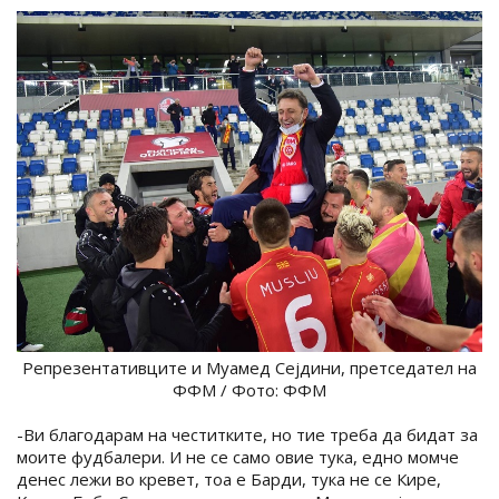
Репрезентативците и Муамед Сејдини, претседател на
ФФМ / Фото: ФФМ
-Ви благодарам на честитките, но тие треба да бидат за
моите фудбалери. И не се само овие тука, едно момче
денес лежи во кревет, тоа е Барди, тука не се Кире,