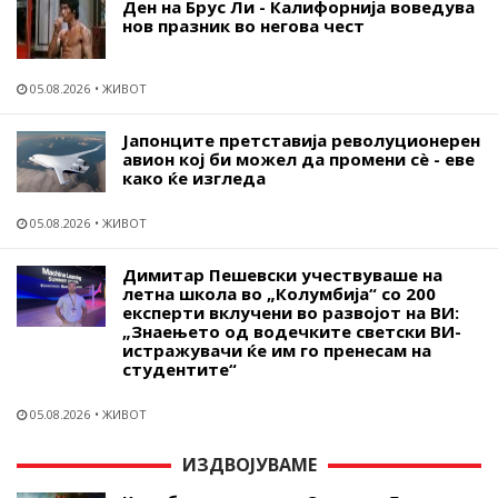
Ден на Брус Ли - Калифорнија воведува
нов празник во негова чест
05.08.2026
ЖИВОТ
Јапонците претставија револуционерен
авион кој би можел да промени сѐ - еве
како ќе изгледа
05.08.2026
ЖИВОТ
Димитар Пешевски учествуваше на
летна школа во „Колумбија“ со 200
експерти вклучени во развојот на ВИ:
„Знаењето од водечките светски ВИ-
истражувачи ќе им го пренесам на
студентите“
05.08.2026
ЖИВОТ
ИЗДВОЈУВАМЕ