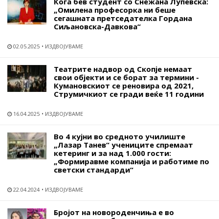
Кога бев студент со Снежана Лупевска:
„Омилена професорка ни беше
сегашната претседателка Гордана
Сиљановска-Давкова“
02.05.2025
ИЗДВОЈУВАМЕ
Театрите надвор од Скопје немаат
свои објекти и се борат за термини -
Кумановскиот се реновира од 2021,
Струмичкиот се гради веќе 11 години
16.04.2025
ИЗДВОЈУВАМЕ
Во 4 кујни во средното училиште
„Лазар Танев“ учениците спремаат
кетеринг и за над 1.000 гости:
„Формиравме компанија и работиме по
светски стандарди“
22.04.2024
ИЗДВОЈУВАМЕ
Бројот на новороденчиња е во