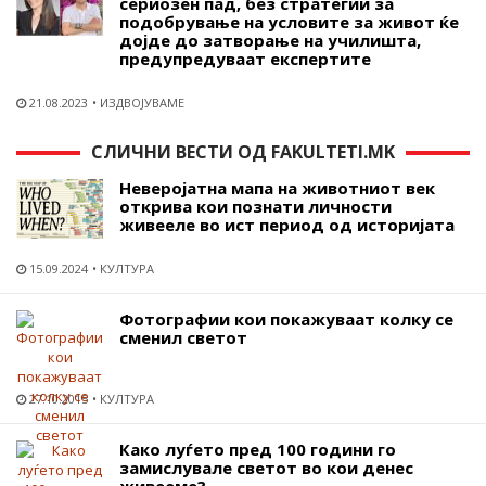
сериозен пад, без стратегии за
подобрување на условите за живот ќе
дојде до затворање на училишта,
предупредуваат експертите
21.08.2023
ИЗДВОЈУВАМЕ
СЛИЧНИ ВЕСТИ ОД FAKULTETI.MK
Неверојатна мапа на животниот век
открива кои познати личности
живееле во ист период од историјата
15.09.2024
КУЛТУРА
Фотографии кои покажуваат колку се
сменил светот
27.10.2015
КУЛТУРА
Како луѓето пред 100 години го
замислувале светот во кои денес