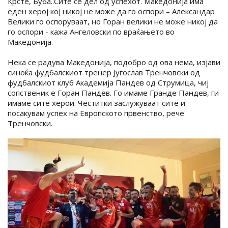
Крсте, Буба..Сите се дел од успехот. Македонија има
еден херој кој никој не може да го оспори – Александар
Велики го оспоруваат, но Горан велики не може никој да
го оспори - кажа Ангеловски по враќањето во
Македонија.
Нека се радува Македонија, подобро од ова нема, изјави
синоќа фудбалскиот тренер Југослав Тренчовски од
фудбалскиот клуб Академија Пандев од Струмица, чиј
сопственик е Горан Пандев. Го имаме Гранде Пандев, ги
имаме сите херои. Честитки заслужуваат сите и
посакувам успех на Европското првенство, рече
Тренчовски.