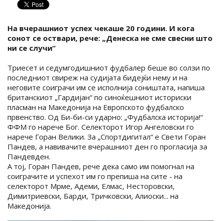
На вчерашниот успех чекаше 20 години. И кога
сонот се оствари, рече: „Денеска не сме свесни што
ни се случи“
Триесет и седумгодишниот фудбалер беше во солзи по
последниот свиреж на судијата бидејќи нему и на
неговите соиграчи им се исполнија соништата, напиша
британскиот „Гардијан“ по синоќешниот историски
пласман на Македонија на Европското фудбалско
првенство. Од Би-би-си ударно: „Фудбалска историја!“
ФФМ го нарече Бог. Селекторот Игор Ангеловски го
нарече Горан Велики. За „Спортдигитал“ е Свети Горан
Пандев, а навивачите вчерашниот ден го прогласија за
Пандевден.
А тој, Горан Пандев, рече дека само им помогнал на
соиграчите и успехот им го препиша на сите - на
селекторот Мрме, Адеми, Елмас, Несторовски,
Димитриевски, Барди, Тричковски, Алиоски... на
Македонија.