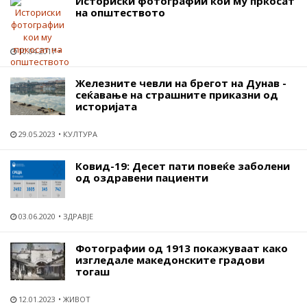
Историски фотографии кои му пркосат
на општеството
10.04.2017
Железните чевли на брегот на Дунав -
сеќавање на страшните приказни од
историјата
29.05.2023
КУЛТУРА
Ковид-19: Десет пати повеќе заболени
од оздравени пациенти
03.06.2020
ЗДРАВЈЕ
Фотографии од 1913 покажуваат како
изгледале македонските градови
тогаш
12.01.2023
ЖИВОТ