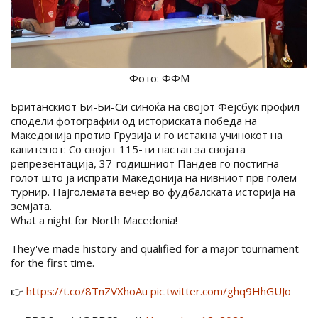
Фото: ФФМ
Британскиот Би-Би-Си синоќа на својот Фејсбук профил
сподели фотографии од историската победа на
Македонија против Грузија и го истакна учинокот на
капитенот: Со својот 115-ти настап за својата
репрезентација, 37-годишниот Пандев го постигна
голот што ја испрати Македонија на нивниот прв голем
турнир. Најголемата вечер во фудбалската историја на
земјата.
What a night for North Macedonia!
They've made history and qualified for a major tournament
for the first time.
👉
https://t.co/8TnZVXhoAu
pic.twitter.com/ghq9HhGUJo