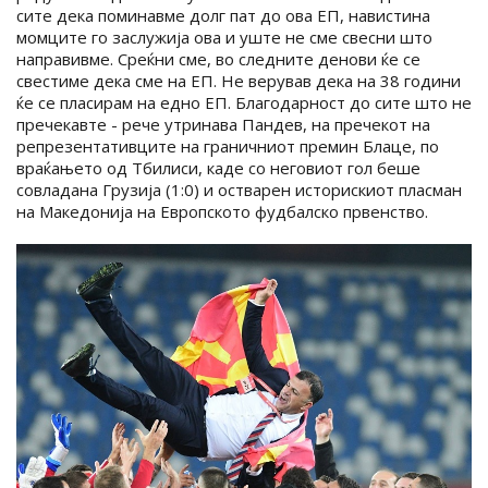
сите дека поминавме долг пат до ова ЕП, навистина
момците го заслужија ова и уште не сме свесни што
направивме. Среќни сме, во следните денови ќе се
свестиме дека сме на ЕП. Не верував дека на 38 години
ќе се пласирам на едно ЕП. Благодарност до сите што не
пречекавте - рече утринава Пандев, на пречекот на
репрезентативците на граничниот премин Блаце, по
враќањето од Тбилиси, каде со неговиот гол беше
совладана Грузија (1:0) и остварен историскиот пласман
на Македонија на Европското фудбалско првенство.