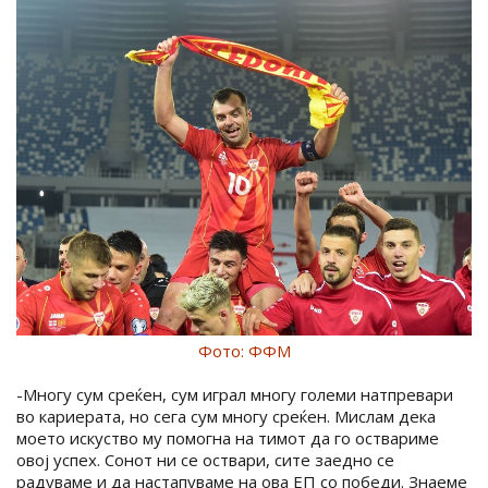
Фото: ФФМ
-Многу сум среќен, сум играл многу големи натпревари
во кариерата, но сега сум многу среќен. Мислам дека
моето искуство му помогна на тимот да го оствариме
овој успех. Сонот ни се оствари, сите заедно се
радуваме и да настапуваме на ова ЕП со победи. Знаеме