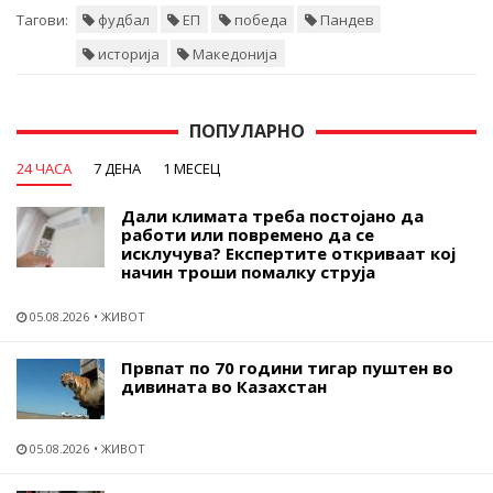
Тагови:
фудбал
ЕП
победа
Пандев
историја
Македонија
ПОПУЛАРНО
24 ЧАСА
7 ДЕНА
1 МЕСЕЦ
Дали климата треба постојано да
работи или повремено да се
исклучува? Експертите откриваат кој
начин троши помалку струја
05.08.2026
ЖИВОТ
Првпат по 70 години тигар пуштен во
дивината во Казахстан
05.08.2026
ЖИВОТ