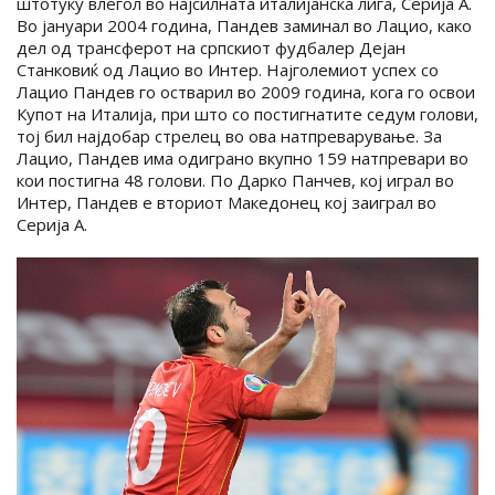
штотуку влегол во најсилната италијанска лига, Серија А.
Во јануари 2004 година, Пандев заминал во Лацио, како
дел од трансферот на српскиот фудбалер Дејан
Станковиќ од Лацио во Интер. Најголемиот успех со
Лацио Пандев го остварил во 2009 година, кога го освои
Купот на Италија, при што со постигнатите седум голови,
тој бил најдобар стрелец во ова натпреварување. За
Лацио, Пандев има одиграно вкупно 159 натпревари во
кои постигна 48 голови. По Дарко Панчев, кој играл во
Интер, Пандев е вториот Македонец кој заиграл во
Серија А.