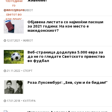
живееме?
17.11.2015
ЖИВОТ
Објавена листата со најмоќни пасоши
за 2021 година: На кое место е
македонскиот?
12.07.2021
ЖИВОТ
Веб-страница доделува 5.000 евра за
да не го гледате Светското првенство
во фудбал
21.11.2022
СПОРТ
Роза Луксембург: „Бев, сум и ќе бидам!“
17.01.2018
КУЛТУРА