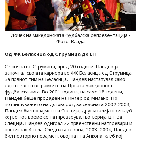
Дочек на македонската фудбалска репрезентација /
Фото: Влада
Од ФК Беласица од Струмица до ЕП
Се почна во Струмица, пред 20 години. Пандев ја
започнал својата кариера во ФК Беласица од Струмица.
За првиот тим на Беласица, Пандев настапувал само
една сезона во рамките на Првата македонска
фудбалска лига. Во 2001 година, на само 18 години,
Пандев беше продаден на Интер од Милано. По
потпишувањето на договорот, за сезоната 2002-2003,
Пандев бил позајмен на Специја, друг италијански клуб
кој во тоа време се натпреварувал во Серија Ц1. За
Специја, Пандев одиграл 22 првенствени натпревари и
постигнал 4 гола. Следната сезона, 2003–2004, Пандев
бил повторно позајмен, овој пат на Анкона, клуб кој