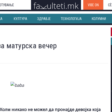
ОТУВАЊЕ
VIBE ON
СЀ
КА
КУЛТУРА
ЗДРАВЈЕ
ТЕХНОЛОГИЈА
КОЛУМНИ
за матурска вечер
Холм никако не можел да пронајде девојка која