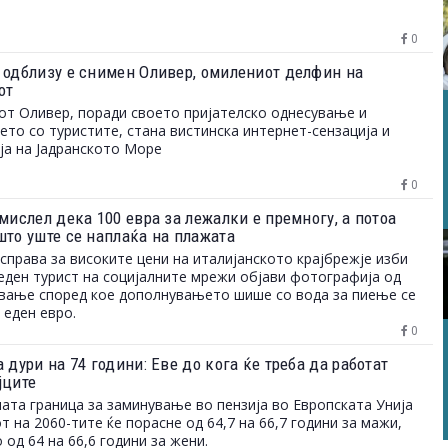
0
 одблизу е снимен Оливер, омилениот делфин на
от
т Оливер, поради своето пријателско однесување и
то со туристите, стана вистинска интернет-сензација и
ја на Јадранското Море
0
мислел дека 100 евра за лежалки е премногу, а потоа
што уште се наплаќа на плажата
справа за високите цени на италијанското крајбрежје изби
еден турист на социјалните мрежи објави фотографија од
вање според кое дополнувањето шише со вода за пиење се
 еден евро.
0
 дури на 74 години: Еве до кога ќе треба да работат
јците
ата граница за заминување во пензија во Европската Унија
от на 2060-тите ќе порасне од 64,7 на 66,7 години за мажи,
 од 64 на 66,6 години за жени.