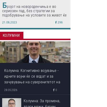
Б
ројот на новороденчиња е во
сериозен пад, без стратегии за
подобрување на условите за живот ќе
дојде до затворање на училишта,
21.08.2023
296
предупредуваат експертите
КОЛУМНИ
Колумна: Когнитивно војување -
идните војни ќе се водат и за
зачувување на суверенитетот на
сопствениот ум
28.05.2026
0
Колумна: За промена,
драги мажи, барем