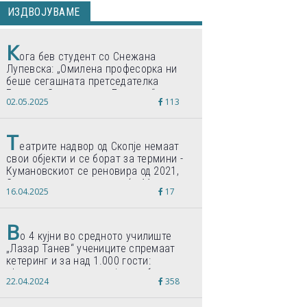
ИЗДВОЈУВАМЕ
К
ога бев студент со Снежана
Лупевска: „Омилена професорка ни
беше сегашната претседателка
Гордана Сиљановска-Давкова“
02.05.2025
113
Т
еатрите надвор од Скопје немаат
свои објекти и се борат за термини -
Кумановскиот се реновира од 2021,
Струмичкиот се гради веќе 11 години
16.04.2025
17
В
о 4 кујни во средното училиште
„Лазар Танев“ учениците спремаат
кетеринг и за над 1.000 гости:
„Формиравме компанија и работиме
22.04.2024
358
по светски стандарди“