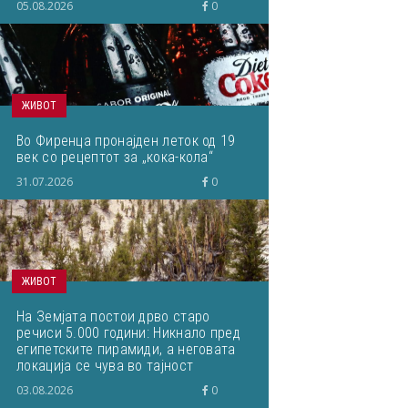
05.08.2026
0
ЖИВОТ
Во Фиренца пронајден леток од 19
век со рецептот за „кока-кола“
31.07.2026
0
ЖИВОТ
На Земјата постои дрво старо
речиси 5.000 години: Никнало пред
египетските пирамиди, а неговата
локација се чува во тајност
03.08.2026
0