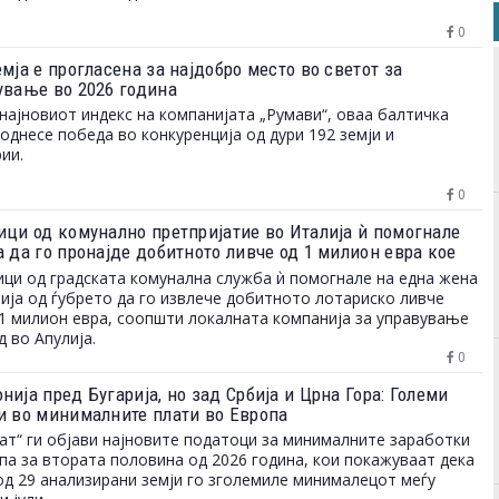
0
мја е прогласена за најдобро место во светот за
ување во 2026 година
најновиот индекс на компанијата „Румави“, оваа балтичка
однесе победа во конкуренција од дури 192 земји и
ии.
0
ици од комунално претпријатие во Италија ѝ помогнале
а да го пронајде добитното ливче од 1 милион евра кое
ло на депонија
ци од градската комунална служба ѝ помогнале на една жена
ија од ѓубрето да го извлече добитното лотариско ливче
1 милион евра, соопшти локалната компанија за управување
д во Апулија.
0
ија пред Бугарија, но зад Србија и Црна Гора: Големи
и во минималните плати во Европа
ат“ ги објави најновите податоци за минималните заработки
па за втората половина од 2026 година, кои покажуваат дека
од 29 анализирани земји го зголемиле минималецот меѓу