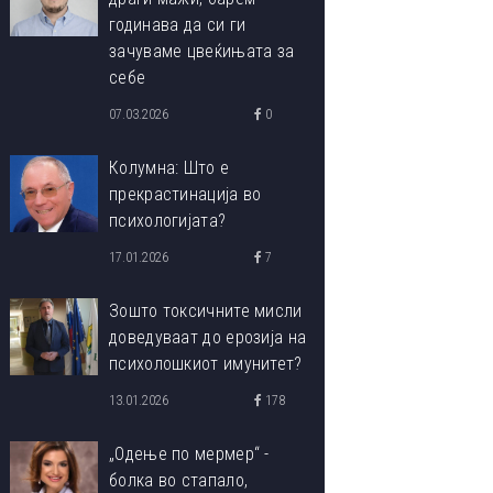
годинава да си ги
зачуваме цвеќињата за
себе
07.03.2026
0
Колумна: Што е
прекрастинација во
психологијата?
17.01.2026
7
Зошто токсичните мисли
доведуваат до ерозија на
психолошкиот имунитет?
13.01.2026
178
„Одење по мермер“ -
болка во стапало,