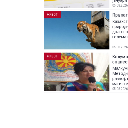
јануари 
05.08.2026
Првпат
ЖИВОТ
Казахст
природн
долгого
голема 
05.08.2026
Колумна
ЖИВОТ
општес
Малкуми
Методиј
развој,
магисте
05.08.2026