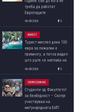
години: Еве до кога ќе
треба да работат
Европејците
06.08.2026
0
ЖИВОТ
Турист мислел дека 100
евра за лежалки е
премногу, а потоа видел
што уште се наплаќа на
плажата
06.08.2026
0
ОБРАЗОВАНИЕ
Студенти од Факултетот
за безбедност – Скопје
учествуваа на
меѓународната БИП