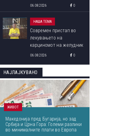
програма „Libori Summer
06.08.2026
0
School 2026“
НАША ТЕМА
Современ пристап во
лекувањето на
карциномот на желудник
06.08.2026
0
НАЈЛАЈКУВАНО
ЖИВОТ
Македонија пред Бугарија, но зад
Србија и Црна Гора: Големи разлики
во минималните плати во Европа