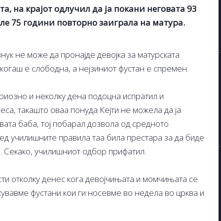
а, на крајот одлучил да ја покани неговата 93
сле 75 години повторно заиграла на матура.
внук не може да пронајде девојка за матурската
екогаш е слободна, а нејзиниот фустан е спремен.
ериозно и неколку дена подоцна испратил и
еса, такашто оваа понуда Кејти не можела да ја
ата баба, тој побарал дозвола од средното
ред училишните правила таа била престара за да биде
и. Секако, училишниот одбор прифатил.
и отколку денес кога девојчињата и момчињата се
кувавме фустани кои ги носевме во недела во црква и