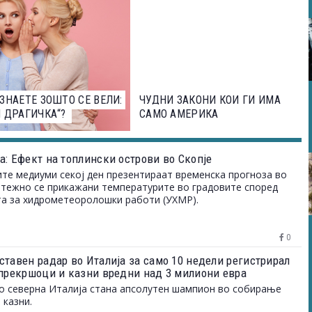
ЗНАЕТЕ ЗОШТО СЕ ВЕЛИ:
ЧУДНИ ЗАКОНИ КОИ ГИ ИМА
 ДРАГИЧКА“?
САМО АМЕРИКА
а: Ефект на топлински острови во Скопје
ите медиуми секој ден презентираат временска прогноза во
етежно се прикажани температурите во градовите според
а за хидрометеоролошки работи (УХМР).
0
ставен радар во Италија за само 10 недели регистрирал
 прекршоци и казни вредни над 3 милиони евра
о северна Италија стана апсолутен шампион во собирање
 казни.