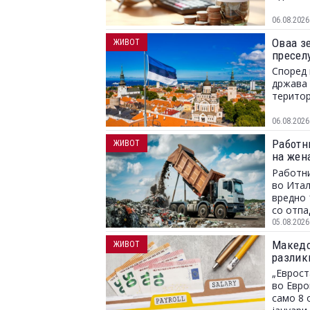
06.08.2026
Оваа зе
ЖИВОТ
пресел
Според 
држава 
територ
06.08.2026
Работн
ЖИВОТ
на жен
заврши
Работни
во Итал
вредно 
со отпа
05.08.2026
Македон
ЖИВОТ
разлик
„Еврост
во Евро
само 8 