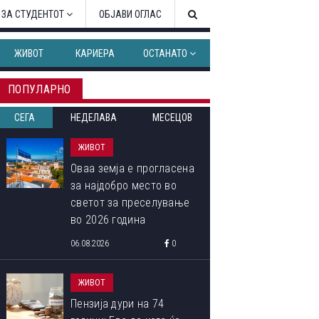
 ЗА СТУДЕНТОТ
ОБЈАВИ ОГЛАС
ЖИВОТ
КАРИЕРА
ОСТАНАТО
ПОПУЛАРНО
СЕГА
НЕДЕЛАВА
МЕСЕЦОВ
ЖИВОТ
Оваа земја е прогласена
за најдобро место во
светот за преселување
во 2026 година
06.08.2026
0
ЖИВОТ
Пензија дури на 74