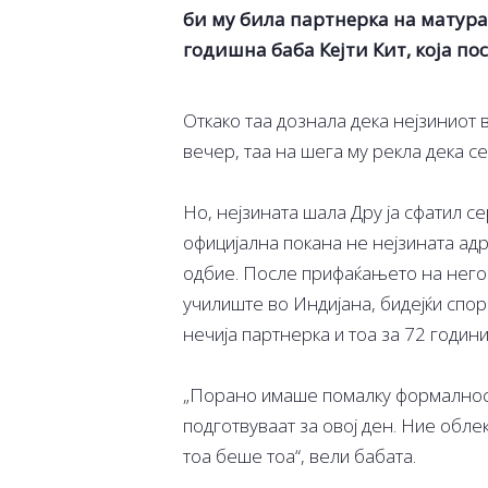
би му била партнерка на матурат
годишна баба Кејти Кит, која по
Откако таа дознала дека нејзиниот 
вечер, таа на шега му рекла дека с
Но, нејзината шала Дру ја сфатил с
официјална покана не нејзината адр
одбие. После прифаќањето на негов
училиште во Индијана, бидејќи спо
нечија партнерка и тоа за 72 годин
„Порано имаше помалку формалност
подготвуваат за овој ден. Ние обле
тоа беше тоа“, вели бабата.