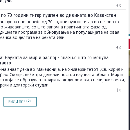
и јули.
0
 по 70 години тигар пуштен во дивината во Казахстан
ан првпат по повеќе од 70 години пушти тигар во неговото
о живеалиште, со што започна практичната фаза од
дишната програма за обновување на популацијата на оваа
мачка во делтата на реката Или.
0
: Науката за мир и развој - знаење што го менува
твото
на знаат дека во Македонија, на Универзитетот „Св. Кирил и
“ во Скопје, веќе три децении постои научната област Мир и
 во која се образуваат кадри на додипломски, специјалистички,
рски и докторски студии.
0
ВИДИ ПОВЕЌЕ