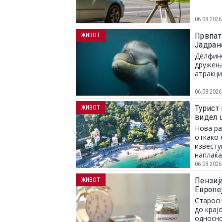
06.08.2026
Првпат
ЖИВОТ
Јадран
Делфино
дружење
атракци
06.08.2026
Турист 
ЖИВОТ
видел 
Нова ра
откако 
известу
наплаќа
06.08.2026
Пензија
ЖИВОТ
Европе
Старосн
до крај
односно