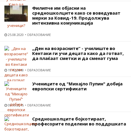
Филипче им објасни на
средношколците како се воведуваат
мерки за Ковид-19. Продолжува
интензивна комуникација
25.08.2020
ОБРАЗОВАНИЕ
„Ден на возрасните“ - училиште во
Кентаки ги учи децата како да готват,
да плаќаат сметки и да сменат гума
19.12.2018
ОБРАЗОВАНИЕ
Учениците од "Михајло Пупин" добија
европски сертификати
09.10.2015
ОБРАЗОВАНИЕ
Средношколците бојкотираат,
професорите поделени во поддршката