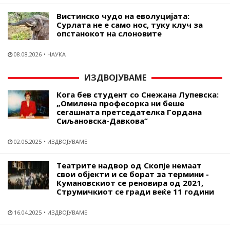
Вистинско чудо на еволуцијата:
Сурлата не е само нос, туку клуч за
опстанокот на слоновите
08.08.2026
НАУКА
ИЗДВОЈУВАМЕ
Кога бев студент со Снежана Лупевска:
„Омилена професорка ни беше
сегашната претседателка Гордана
Сиљановска-Давкова“
02.05.2025
ИЗДВОЈУВАМЕ
Театрите надвор од Скопје немаат
свои објекти и се борат за термини -
Кумановскиот се реновира од 2021,
Струмичкиот се гради веќе 11 години
16.04.2025
ИЗДВОЈУВАМЕ