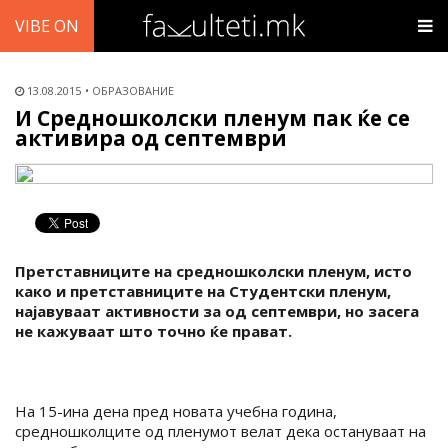
VIBE ON
13.08.2015
ОБРАЗОВАНИЕ
И Средношколски пленум пaк ќе се
активира од септември
Претставниците на средношколски пленум, исто
како и претставниците на Студентски пленум,
најавуваат активности за од септември, но засега
не кажуваат што точно ќе прават.
На 15-ина дена пред новата учебна година,
средношколците од пленумот велат дека остануваат на