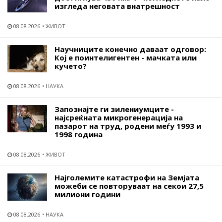
изгледа неговата внатрешност
08.08.2026
ЖИВОТ
Научниците конечно даваат одговор:
Кој е поинтелигентен - мачката или
кучето?
08.08.2026
НАУКА
Запознајте ги зилениумците -
најсреќната микрогенерација на
пазарот на труд, родени меѓу 1993 и
1998 година
08.08.2026
ЖИВОТ
Најголемите катастрофи на Земјата
можеби се повторуваат на секои 27,5
милиони години
08.08.2026
НАУКА