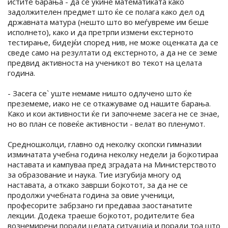
истите барања - да се укине математиката како
задолжителен предмет што ќе се полага како дел од
државната матура (нешто што во меѓувреме им беше
исполнето), како и да претрпи измени екстерното
тестирање, бидејќи според нив, не може оценката да се
сведе само на резултати од екстерното, а да не се земе
предвид активноста на ученикот во текот на целата
година.
- Засега се` уште немаме ништо одлучено што ќе
преземеме, иако не се откажуваме од нашите барања.
Како и кои активности ќе ги започнеме засега не се знае,
но во план се повеќе активности - велат во пленумот.
Средношколци, главно од неколку скопски гимназии
изминатата учебна година неколку недели ја бојкотираа
наставата и кампуваа пред зградата на Министерството
за образование и наука. Тие изгубија многу од
наставата, а откако заврши бојкотот, за да не се
продолжи учебната година за овие ученици,
професорите забрзано ги предаваа заостанатите
лекции. Додека траеше бојкотот, родителите беа
вознемирени поради целата ситуација и поради тоа што