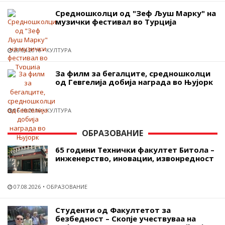
Средношколци од "Зеф Љуш Марку" на
музички фестивал во Турција
28.04.2016
КУЛТУРА
За филм за бегалците, средношколци
од Гевгелија добија награда во Њујорк
06.10.2016
КУЛТУРА
ОБРАЗОВАНИЕ
65 години Технички факултет Битола –
инженерство, иновации, извонредност
07.08.2026
ОБРАЗОВАНИЕ
Студенти од Факултетот за
безбедност – Скопје учествуваа на