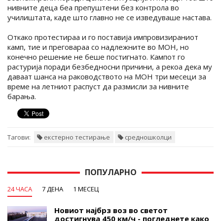
нивните деца беа препуштени без контрола во
училиштата, каде што главно не се изведуваше настава.
Откако протестираа и го поставија импровизираниот
камп, тие и преговараа со надлежните во МОН, но
конечно решение не беше постигнато. Кампот го
растурија поради безбедносни причини, а рекоа дека му
даваат шанса на раководството на МОН три месеци за
време на летниот распуст да размисли за нивните
барања.
Тагови:
екстерно тестирање
средношколци
ПОПУЛАРНО
24 ЧАСА
7 ДЕНА
1 МЕСЕЦ
Новиот најбрз воз во светот
достигнува 450 км/ч - погледнете како