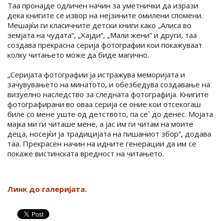
Таа пронајде одличен начин за уметнички да изрази
дека книгите се извор на нејзините омилени спомени.
Мешајќи ги класичните детски книги како „Алиса во
земјата на чудата“, „Хајди“, „Мали жени“ и други, таа
создава прекрасна серија фотографии кои покажуваат
колку читањето може да биде магично.
„Серијата фотографии ја истражува меморијата и
зачувувањето на минатото, и обезбедува создавање на
визуелно наследство за следната фотографија. Книгите
фотографирани во оваа серија се оние кои отсекогаш
биле со мене уште од детството, па се` до денес. Мојата
мајка ми ги читаше мене, а јас им ги читам на моите
деца, носејќи ја традицијата на пишаниот збор“, додава
таа. Прекрасен начин на идните генерации да им се
покаже вистинската вредност на читањето.
Линк до галеријата.