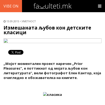
VIBE ON
13.09.2015
УМЕТНОСТ
Измешаната љубов кон детските
класици
„Мојот моментален проект наречен „Prior
Pleasures“, е поттикнат од мојата љубов кон
литературата“, вели фотографот Елен Кантор, која
очигледно е обожавателка на книгите.