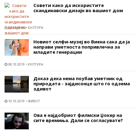
Совети како да искористите
скандинавски дизајн во вашиот дом
02.03.2016
КУЛТУРА
Новиот селфи-музеј во Виена сака да ја
направи уметноста попривлечна за
младите генерации
08.10.2019
КУЛТУРА
Доказ дека нема поубав уметник од
природата - зајдисонце што го одзема
здивот
10.10.2019
ЖИВОТ
Ова е најдобриот филмски Џокер на
сите времиња. Дали се согласувате?