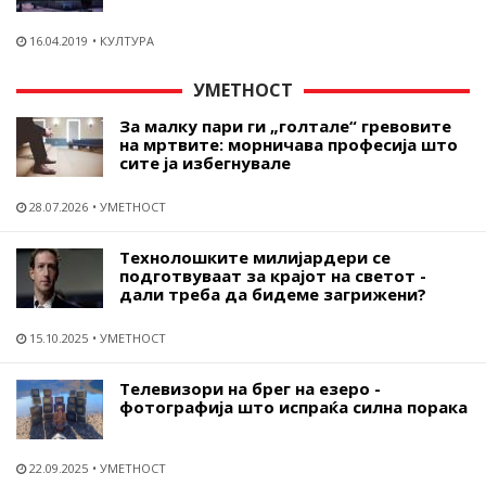
16.04.2019
КУЛТУРА
УМЕТНОСТ
За малку пари ги „голтале“ гревовите
на мртвите: морничава професија што
сите ја избегнувале
28.07.2026
УМЕТНОСТ
Технолошките милијардери се
подготвуваат за крајот на светот -
дали треба да бидеме загрижени?
15.10.2025
УМЕТНОСТ
Телевизори на брег на езеро -
фотографија што испраќа силна порака
22.09.2025
УМЕТНОСТ