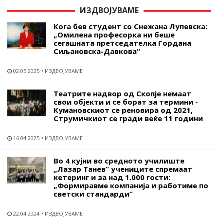
ИЗДВОЈУВАМЕ
Кога бев студент со Снежана Лупевска:
„Омилена професорка ни беше
сегашната претседателка Гордана
Сиљановска-Давкова“
02.05.2025
ИЗДВОЈУВАМЕ
Театрите надвор од Скопје немаат
свои објекти и се борат за термини -
Кумановскиот се реновира од 2021,
Струмичкиот се гради веќе 11 години
16.04.2025
ИЗДВОЈУВАМЕ
Во 4 кујни во средното училиште
„Лазар Танев“ учениците спремаат
кетеринг и за над 1.000 гости:
„Формиравме компанија и работиме по
светски стандарди“
22.04.2024
ИЗДВОЈУВАМЕ