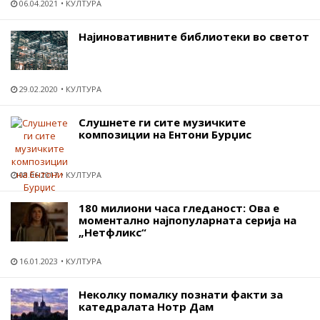
06.04.2021
КУЛТУРА
Најиновативните библиотеки во светот
29.02.2020
КУЛТУРА
Слушнете ги сите музичките
композиции на Ентони Бурџис
08.06.2017
КУЛТУРА
180 милиони часа гледаност: Ова е
моментално најпопуларната серија на
„Нетфликс“
16.01.2023
КУЛТУРА
Неколку помалку познати факти за
катедралата Нотр Дам