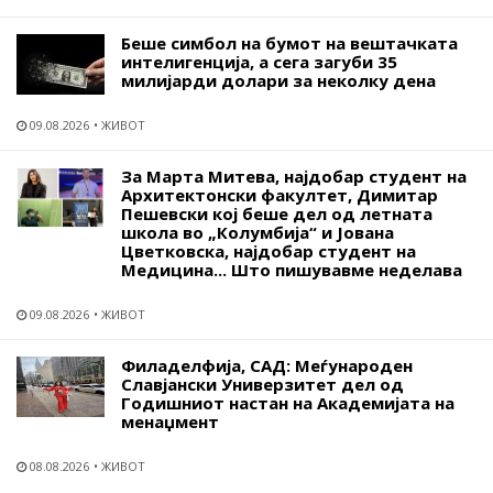
Беше симбол на бумот на вештачката
интелигенција, а сега загуби 35
милијарди долари за неколку дена
09.08.2026
ЖИВОТ
За Марта Митева, најдобар студент на
Архитектонски факултет, Димитар
Пешевски кој беше дел од летната
школа во „Колумбија“ и Јована
Цветковска, најдобар студент на
Медицина... Што пишувавме неделава
09.08.2026
ЖИВОТ
Филаделфија, САД: Меѓународен
Славјански Универзитет дел од
Годишниот настан на Академијата на
менаџмент
08.08.2026
ЖИВОТ