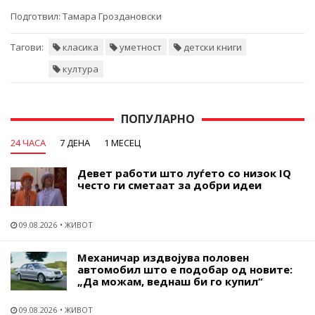
Подготвил:
Тамара Гроздановски
Тагови:
класика
уметност
детски книги
култура
ПОПУЛАРНО
24 ЧАСА
7 ДЕНА
1 МЕСЕЦ
Девет работи што луѓето со низок IQ
често ги сметаат за добри идеи
09.08.2026
ЖИВОТ
Механичар издвојува половен
автомобил што е подобар од новите:
„Да можам, веднаш би го купил“
09.08.2026
ЖИВОТ