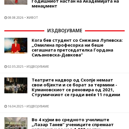
Годишниот настан на Академијата на
менаџмент
08.08.2026
ЖИВОТ
ИЗДВОЈУВАМЕ
Кога бев студент со Снежана Лупевска:
„Омилена професорка ни беше
сегашната претседателка Гордана
Сиљановска-Давкова“
02.05.2025
ИЗДВОЈУВАМЕ
Театрите надвор од Скопје немаат
свои објекти и се борат за термини -
Кумановскиот се реновира од 2021,
Струмичкиот се гради веќе 11 години
16.04.2025
ИЗДВОЈУВАМЕ
Во 4 кујни во средното училиште
„Лазар Танев“ учениците спремаат