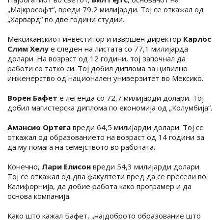
„Мајкрософт“, вреди 79,2 милијарди. Тој се откажал од
„Харвард“ по две години студии.
Мексиканскиот инвеститор и извршен директор
Карлос
Слим Хелу
е следен на листата со 77,1 милијарда
долари. На возраст од 12 години, тој започнал да
работи со татко си. Тој добил диплома за цивилно
инженерство од национален универзитет во Мексико.
Ворен Бафет
е легенда со 72,7 милијарди долари. Тој
добил магистерска диплома по економија од „Колумбија“.
Амансио Ортега
вреди 64,5 милијарди долари. Тој се
откажал од образованието на возраст од 14 години за
да му помага на семејството во работата.
Конечно,
Лари Елисон
вреди 54,3 милијарди долари.
Тој се откажал од два факултети пред да се пресели во
Калифорнија, да добие работа како програмер и да
основа компанија.
Како што кажал Бафет, „најдоброто образование што