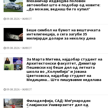
Механичар издвојува половен
автомобил што е подобар од новите:
„Да можам, веднаш би го купил“
09.08.2026
ЖИВОТ
Беше симбол на бумот на вештачката
интелигенција, а сега загуби 35
милијарди долари за неколку дена
09.08.2026
ЖИВОТ
За Марта Митева, најдобар студент на
Архитектонски факултет, Димитар
Пешевски кој беше дел од летната
школа во „Колумбија“ и Јована
Цветковска, најдобар студент на
Медицина... Што пишувавме неделава
09.08.2026
ЖИВОТ
Филаделфија, САД: Меѓународен
Славјански Универзитет дел од