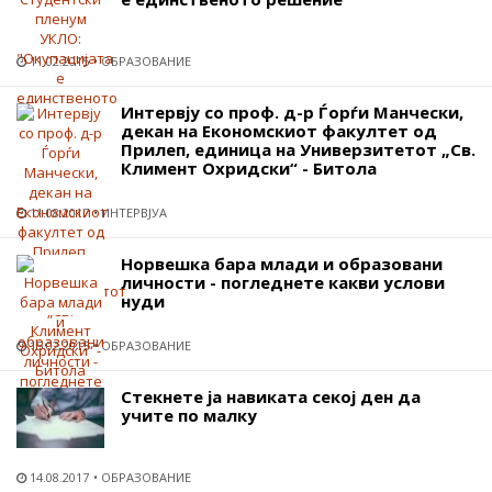
11.02.2015
ОБРАЗОВАНИЕ
Интервју со проф. д-р Ѓорѓи Манчески,
декан на Економскиот факултет од
Прилеп, единица на Универзитетот „Св.
Климент Охридски“ - Битола
11.08.2017
ИНТЕРВЈУА
Норвешка бара млади и образовани
личности - погледнете какви услови
нуди
15.02.2015
ОБРАЗОВАНИЕ
Стекнете ја навиката секој ден да
учите по малку
14.08.2017
ОБРАЗОВАНИЕ