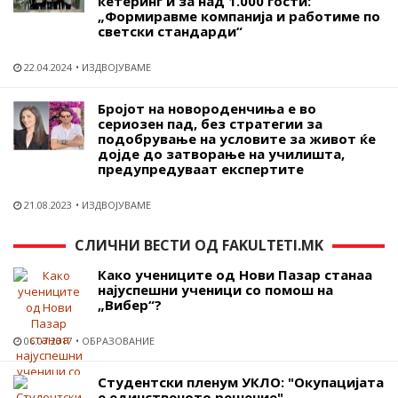
кетеринг и за над 1.000 гости:
„Формиравме компанија и работиме по
светски стандарди“
22.04.2024
ИЗДВОЈУВАМЕ
Бројот на новороденчиња е во
сериозен пад, без стратегии за
подобрување на условите за живот ќе
дојде до затворање на училишта,
предупредуваат експертите
21.08.2023
ИЗДВОЈУВАМЕ
СЛИЧНИ ВЕСТИ ОД FAKULTETI.MK
Како учениците од Нови Пазар станаа
најуспешни ученици со помош на
„Вибер“?
06.07.2017
ОБРАЗОВАНИЕ
Студентски пленум УКЛО: "Окупацијата
е единственото решение"