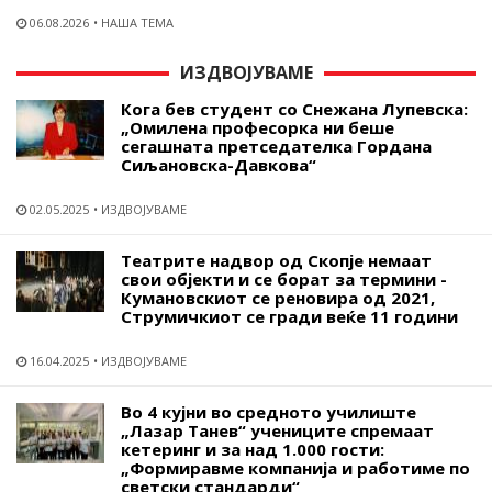
06.08.2026
НАША ТЕМА
ИЗДВОЈУВАМЕ
Кога бев студент со Снежана Лупевска:
„Омилена професорка ни беше
сегашната претседателка Гордана
Сиљановска-Давкова“
02.05.2025
ИЗДВОЈУВАМЕ
Театрите надвор од Скопје немаат
свои објекти и се борат за термини -
Кумановскиот се реновира од 2021,
Струмичкиот се гради веќе 11 години
16.04.2025
ИЗДВОЈУВАМЕ
Во 4 кујни во средното училиште
„Лазар Танев“ учениците спремаат
кетеринг и за над 1.000 гости:
„Формиравме компанија и работиме по
светски стандарди“