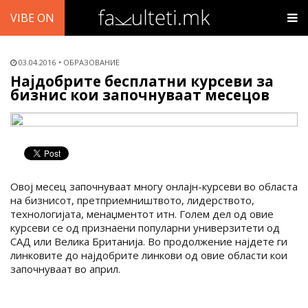
VIBE ON
03.04.2016
ОБРАЗОВАНИЕ
Најдобрите бесплатни курсеви за
бизнис кои започнуваат месецов
Овој месец започнуваат многу онлајн-курсеви во областа
на бизнисот, претприемништвото, лидерството,
технологијата, менаџментот итн. Голем дел од овие
курсеви се од признаени популарни универзитети од
САД или Велика Британија. Во продолжение најдете ги
линковите до најдобрите линкови од овие области кои
започнуваат во април.