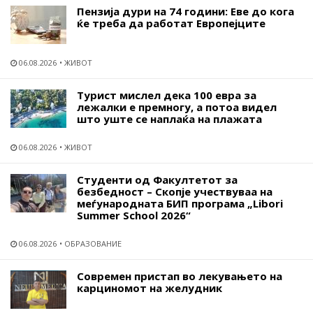
Пензија дури на 74 години: Еве до кога
ќе треба да работат Европејците
06.08.2026
ЖИВОТ
Турист мислел дека 100 евра за
лежалки е премногу, а потоа видел
што уште се наплаќа на плажата
06.08.2026
ЖИВОТ
Студенти од Факултетот за
безбедност – Скопје учествуваа на
меѓународната БИП програма „Libori
Summer School 2026“
06.08.2026
ОБРАЗОВАНИЕ
Современ пристап во лекувањето на
карциномот на желудник