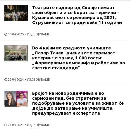
Театрите надвор од Скопје немаат
свои објекти и се борат за термини -
Кумановскиот се реновира од 2021,
Струмичкиот се гради веќе 11 години
16.04.2025
ИЗДВОЈУВАМЕ
Во 4 кујни во средното училиште
„Лазар Танев“ учениците спремаат
кетеринг и за над 1.000 гости:
„Формиравме компанија и работиме по
светски стандарди“
22.04.2024
ИЗДВОЈУВАМЕ
Бројот на новороденчиња е во
сериозен пад, без стратегии за
подобрување на условите за живот ќе
дојде до затворање на училишта,
предупредуваат експертите
21.08.2023
ИЗДВОЈУВАМЕ