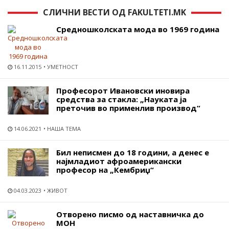
СЛИЧНИ ВЕСТИ ОД FAKULTETI.MK
Средношколската мода во 1969 година
16.11.2015
УМЕТНОСТ
Професорот Ивановски иновира
средства за стакла: „Науката ја
преточив во применлив производ“
14.06.2021
НАША ТЕМА
Бил неписмен до 18 години, а денес е
најмладиот афроамерикански
професор на „Кембриџ“
04.03.2023
ЖИВОТ
Отворено писмо од наставничка до
МОН