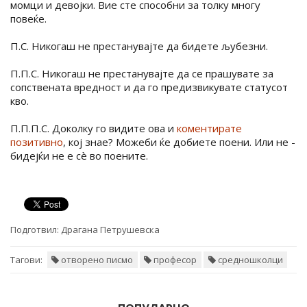
момци и девојки. Вие сте способни за толку многу
повеќе.
П.С. Никогаш не престанувајте да бидете љубезни.
П.П.С. Никогаш не престанувајте да се прашувате за
сопствената вредност и да го предизвикувате статусот
кво.
П.П.П.С. Доколку го видите ова и
коментирате
позитивно
, кој знае? Можеби ќе добиете поени. Или не -
бидејќи не е сè во поените.
Подготвил:
Драгана Петрушевска
Тагови:
отворено писмо
професор
средношколци