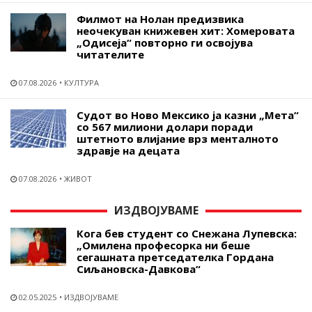
Филмот на Нолан предизвика
неочекуван книжевен хит: Хомеровата
„Одисеја“ повторно ги освојува
читателите
07.08.2026
КУЛТУРА
Судот во Ново Мексико ја казни „Мета“
со 567 милиони долари поради
штетното влијание врз менталното
здравје на децата
07.08.2026
ЖИВОТ
ИЗДВОЈУВАМЕ
Кога бев студент со Снежана Лупевска:
„Омилена професорка ни беше
сегашната претседателка Гордана
Сиљановска-Давкова“
02.05.2025
ИЗДВОЈУВАМЕ