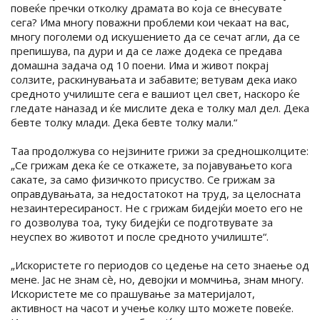
повеќе пречки отколку драмата во која се внесувате
сега? Има многу поважни проблеми кои чекаат на вас,
многу поголеми од искушението да се сечат агли, да се
препишува, па дури и да се лаже додека се предава
домашна задача од 10 поени. Има и живот покрај
солзите, раскинувањата и забавите; ветувам дека иако
средното училиште сега е вашиот цел свет, наскоро ќе
гледате наназад и ќе мислите дека е толку мал дел. Дека
бевте толку млади. Дека бевте толку мали.“
Таа продолжува со нејзините грижи за средношколците:
„Се грижам дека ќе се откажете, за појавувањето кога
сакате, за само физичкото присуство. Се грижам за
оправдувањата, за недостатокот на труд, за целосната
незаинтересираност. Не с грижам бидејќи моето его не
го дозволува тоа, туку бидејќи се подготвувате за
неуспех во животот и после средното училиште“.
„Искористете го периодов со цедење на сето знаење од
мене. Јас не знам сè, но, девојки и момчиња, знам многу.
Искористете ме со прашување за материјалот,
активност на часот и учење колку што можете повеќе.