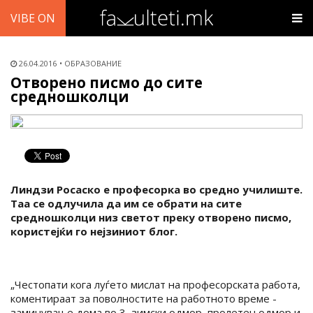
VIBE ON
26.04.2016
ОБРАЗОВАНИЕ
Отворено писмо до сите
средношколци
Линдзи Росаско е професорка во средно училиште.
Таа се одлучила да им се обрати на сите
средношколци низ светот преку отворено писмо,
користејќи го нејзиниот блог.
„Честопати кога луѓето мислат на професорската работа,
коментираат за поволностите на работното време -
заминување дома во 3, зимски одмор, пролетен одмор и