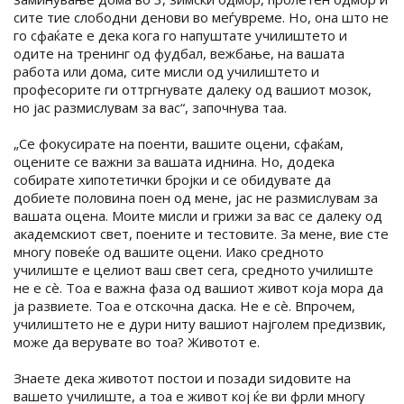
сите тие слободни денови во меѓувреме. Но, она што не
го сфаќате е дека кога го напуштате училиштето и
одите на тренинг од фудбал, вежбање, на вашата
работа или дома, сите мисли од училиштето и
професорите ги оттргнувате далеку од вашиот мозок,
но јас размислувам за вас“, започнува таа.
„Се фокусирате на поенти, вашите оцени, сфаќам,
оцените се важни за вашата иднина. Но, додека
собирате хипотетички бројки и се обидувате да
добиете половина поен од мене, јас не размислувам за
вашата оцена. Моите мисли и грижи за вас се далеку од
академскиот свет, поените и тестовите. За мене, вие сте
многу повеќе од вашите оцени. Иако средното
училиште е целиот ваш свет сега, средното училиште
не е сè. Тоа е важна фаза од вашиот живот која мора да
ја развиете. Тоа е отскочна даска. Не е сè. Впрочем,
училиштето не е дури ниту вашиот најголем предизвик,
може да верувате во тоа? Животот е.
Знаете дека животот постои и позади ѕидовите на
вашето училиште, а тоа е живот кој ќе ви фрли многу