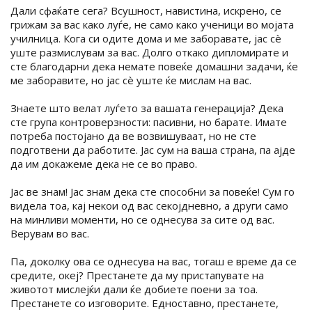
Дали сфаќате сега? Всушност, навистина, искрено, се
грижам за вас како луѓе, не само како ученици во мојата
училница. Кога си одите дома и ме заборавате, јас сè
уште размислувам за вас. Долго откако дипломирате и
сте благодарни дека немате повеќе домашни задачи, ќе
ме заборавите, но јас сè уште ќе мислам на вас.
Знаете што велат луѓето за вашата генерација? Дека
сте група контроверзности: пасивни, но барате. Имате
потреба постојано да ве возвишуваат, но не сте
подготвени да работите. Јас сум на ваша страна, па ајде
да им докажеме дека не се во право.
Јас ве знам! Јас знам дека сте способни за повеќе! Сум го
видела тоа, кај некои од вас секојдневно, а други само
на минливи моменти, но се однесува за сите од вас.
Верувам во вас.
Па, доколку ова се однесува на вас, тогаш е време да се
средите, океј? Престанете да му пристапувате на
животот мислејќи дали ќе добиете поени за тоа.
Престанете со изговорите. Едноставно, престанете,