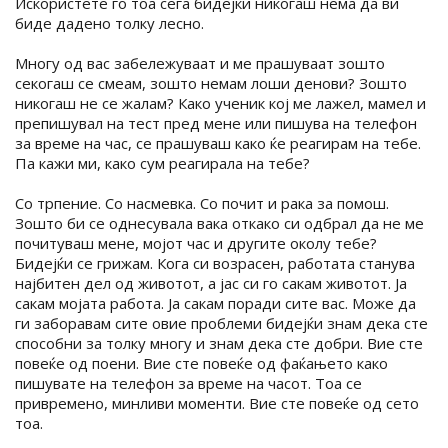
Искористете го тоа сега бидејќи никогаш нема да ви
биде дадено толку лесно.
Многу од вас забележуваат и ме прашуваат зошто
секогаш се смеам, зошто немам лоши денови? Зошто
никогаш не се жалам? Како ученик кој ме лажел, мамел и
препишувал на тест пред мене или пишува на телефон
за време на час, се прашуваш како ќе реагирам на тебе.
Па кажи ми, како сум реагирала на тебе?
Со трпение. Со насмевка. Со почит и рака за помош.
Зошто би се однесувала вака откако си одбрал да не ме
почитуваш мене, мојот час и другите околу тебе?
Бидејќи се грижам. Кога си возрасен, работата станува
најбитен дел од животот, а јас си го сакам животот. Ја
сакам мојата работа. Ја сакам поради сите вас. Може да
ги заборавам сите овие проблеми бидејќи знам дека сте
способни за толку многу и знам дека сте добри. Вие сте
повеќе од поени. Вие сте повеќе од фаќањето како
пишувате на телефон за време на часот. Тоа се
привремено, минливи моменти. Вие сте повеќе од сето
тоа.