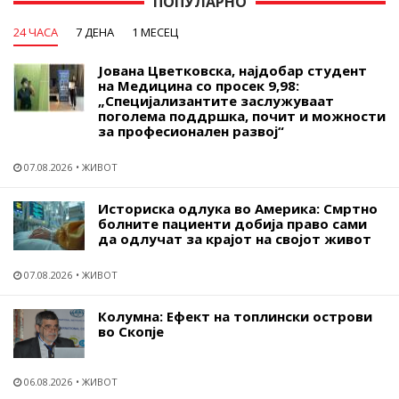
ПОПУЛАРНО
24 ЧАСА
7 ДЕНА
1 МЕСЕЦ
Јована Цветковска, најдобар студент
на Медицина со просек 9,98:
„Специјализантите заслужуваат
поголема поддршка, почит и можности
за професионален развој“
07.08.2026
ЖИВОТ
Историска одлука во Америка: Смртно
болните пациенти добија право сами
да одлучат за крајот на својот живот
07.08.2026
ЖИВОТ
Колумна: Ефект на топлински острови
во Скопје
06.08.2026
ЖИВОТ