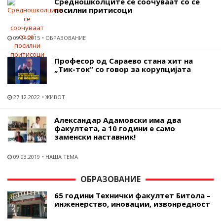
Средношколците се соочуваат со се`
посилни притисоци
09.04.2015
ОБРАЗОВАНИЕ
Професор од Сараево стана хит на
„Тик-ток“ со говор за корупцијата
27.12.2022
ЖИВОТ
Александар Адамовски има два
факултета, а 10 години е само
заменски наставник!
09.03.2019
НАША ТЕМА
ОБРАЗОВАНИЕ
65 години Технички факултет Битола –
инженерство, иновации, извонредност