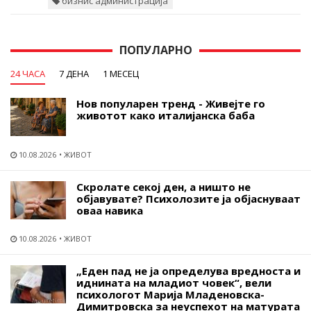
бизнис администрација
ПОПУЛАРНО
24 ЧАСА
7 ДЕНА
1 МЕСЕЦ
Нов популарен тренд - Живејте го
животот како италијанска баба
10.08.2026
ЖИВОТ
Скролате секој ден, а ништо не
објавувате? Психолозите ја објаснуваат
оваа навика
10.08.2026
ЖИВОТ
„Еден пад не ја определува вредноста и
иднината на младиот човек“, вели
психологот Марија Младеновска-
Димитровска за неуспехот на матурата