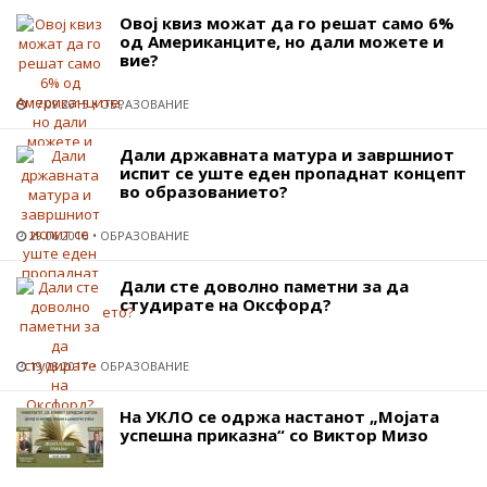
Овој квиз можат да го решат само 6%
од Aмериканците, но дали можете и
вие?
17.09.2015
ОБРАЗОВАНИЕ
Дали државната матура и завршниот
испит се уште еден пропаднат концепт
во образованието?
29.06.2016
ОБРАЗОВАНИЕ
Дали сте доволно паметни за да
студирате на Оксфорд?
19.08.2017
ОБРАЗОВАНИЕ
На УКЛО се одржа настанот „Мојата
успешна приказна“ со Виктор Мизо