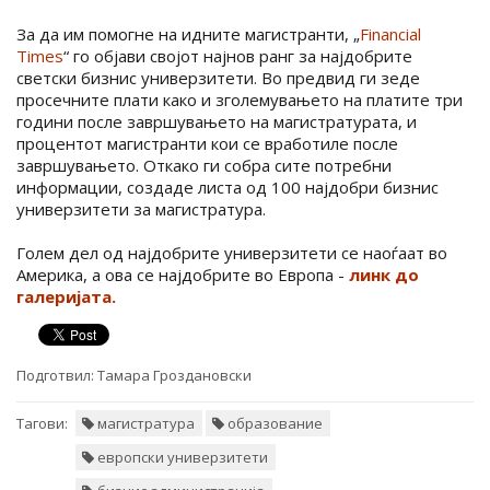
За да им помогне на идните магистранти, „
Financial
Times
“ го објави својот најнов ранг за најдобрите
светски бизнис универзитети. Во предвид ги зеде
просечните плати како и зголемувањето на платите три
години после завршувањето на магистратурата, и
процентот магистранти кои се вработиле после
завршувањето. Откако ги собра сите потребни
информации, создаде листа од 100 најдобри бизнис
универзитети за магистратура.
Голем дел од најдобрите универзитети се наоѓаат во
Америка, а ова се најдобрите во Европа -
линк до
галеријата.
Подготвил:
Тамара Гроздановски
Тагови:
магистратура
образование
европски универзитети