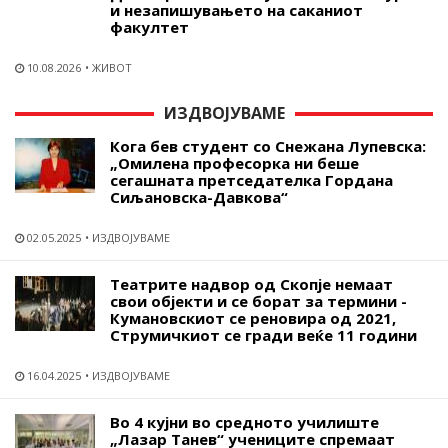
и незапишувањето на саканиот
факултет
10.08.2026
ЖИВОТ
ИЗДВОЈУВАМЕ
Кога бев студент со Снежана Лупевска:
„Омилена професорка ни беше
сегашната претседателка Гордана
Сиљановска-Давкова“
02.05.2025
ИЗДВОЈУВАМЕ
Театрите надвор од Скопје немаат
свои објекти и се борат за термини -
Кумановскиот се реновира од 2021,
Струмичкиот се гради веќе 11 години
16.04.2025
ИЗДВОЈУВАМЕ
Во 4 кујни во средното училиште
„Лазар Танев“ учениците спремаат