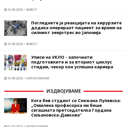
10.08.2026
ЖИВОТ
Погледнете ја реакцијата на хирурзите
додека оперираат пациент за време на
силниот земјотрес во Јапонија
10.08.2026
ЖИВОТ
Уписи на УКЛО - започнати
подготовките и за вториот циклус
стидии, чекор кон успешна кариера
10.08.2026
ОБРАЗОВАНИЕ
ИЗДВОЈУВАМЕ
Кога бев студент со Снежана Лупевска:
„Омилена професорка ни беше
сегашната претседателка Гордана
Сиљановска-Давкова“
02.05.2025
ИЗДВОЈУВАМЕ