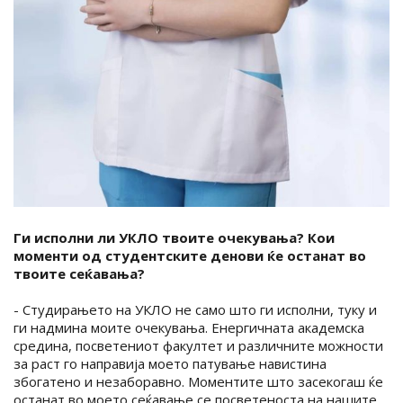
Ги исполни ли УКЛО твоите очекувања? Кои
моменти од студентските денови ќе останат во
твоите сеќавања?
- Студирањето на УКЛО не само што ги исполни, туку и
ги надмина моите очекувања. Енергичната академска
средина, посветениот факултет и различните можности
за раст го направија моето патување навистина
збогатено и незаборавно. Моментите што засекогаш ќе
останат во моето сеќавање се посветеноста на нашите