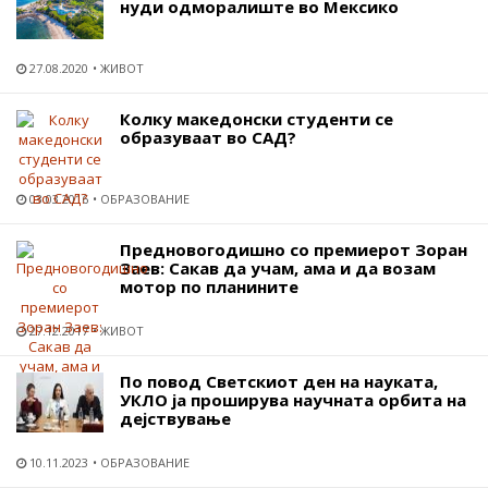
нуди одморалиште во Мексико
27.08.2020
ЖИВОТ
Колку македонски студенти се
образуваат во САД?
03.03.2016
ОБРАЗОВАНИЕ
Предновогодишно со премиерот Зоран
Заев: Сакав да учам, ама и да возам
мотор по планините
27.12.2017
ЖИВОТ
По повод Светскиот ден на науката,
УКЛО ја проширува научната орбита на
дејствување
10.11.2023
ОБРАЗОВАНИЕ