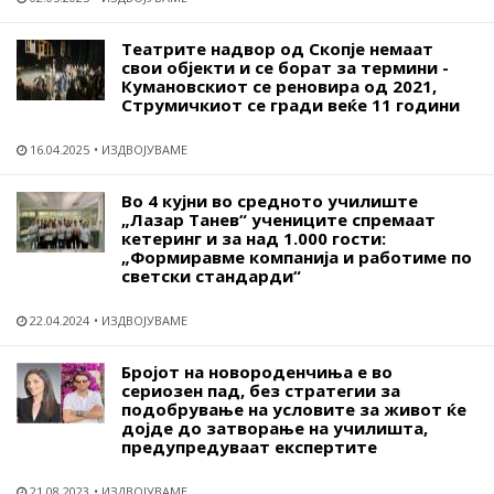
Театрите надвор од Скопје немаат
свои објекти и се борат за термини -
Кумановскиот се реновира од 2021,
Струмичкиот се гради веќе 11 години
16.04.2025
ИЗДВОЈУВАМЕ
Во 4 кујни во средното училиште
„Лазар Танев“ учениците спремаат
кетеринг и за над 1.000 гости:
„Формиравме компанија и работиме по
светски стандарди“
22.04.2024
ИЗДВОЈУВАМЕ
Бројот на новороденчиња е во
сериозен пад, без стратегии за
подобрување на условите за живот ќе
дојде до затворање на училишта,
предупредуваат експертите
21.08.2023
ИЗДВОЈУВАМЕ