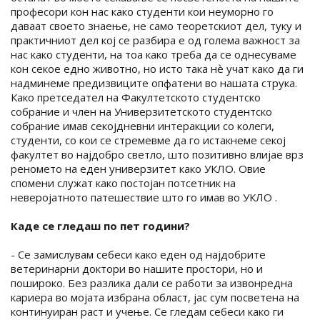
професори кон нас како студенти кои неуморно го
даваат своето знаење, не само теоретскиот дел, туку и
практичниот дел кој се разбира е од голема важност за
нас како студенти, на тоа како треба да се однесуваме
кон секое едно животно, но исто така нѐ учат како да ги
надминеме предизвиците опфатени во нашата струка.
Како претседател на Факултетското студентско
собрание и член на Универзитетското студентско
собрание имав секојдневни интеракции со колеги,
студенти, со кои се стремевме да го истакнеме секој
факултет во најдобро светло, што позитивно влијае врз
реномето на еден универзитет како УКЛО. Овие
спомени служат како постојан потсетник на
неверојатното патешествие што го имав во УКЛО .
Каде се гледаш по пет години?
- Се замислувам себеси како еден од најдобрите
ветеринарни доктори во нашите простори, но и
пошироко. Без разлика дали се работи за извонредна
кариера во мојата избрана област, јас сум посветена на
континуиран раст и учење. Се гледам себеси како ги