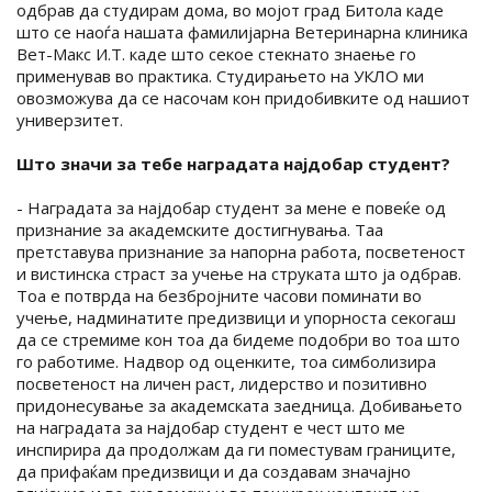
одбрав да студирам дома, во мојот град Битола каде
што се наоѓа нашата фамилијарна Ветеринарна клиника
Вет-Макс И.Т. каде што секое стекнато знаење го
применував во практика. Студирањето на УКЛО ми
овозможува да се насочам кон придобивките од нашиот
универзитет.
Што значи за тебе наградата најдобар студент?
- Наградата за најдобар студент за мене е повеќе од
признание за академските достигнувања. Таа
претставува признание за напорна работа, посветеност
и вистинска страст за учење на струката што ја одбрав.
Тоа е потврда на безбројните часови поминати во
учење, надминатите предизвици и упорноста секогаш
да се стремиме кон тоа да бидеме подобри во тоа што
го работиме. Надвор од оценките, тоа симболизира
посветеност на личен раст, лидерство и позитивно
придонесување за академската заедница. Добивањето
на наградата за најдобар студент е чест што ме
инспирира да продолжам да ги поместувам границите,
да прифаќам предизвици и да создавам значајно