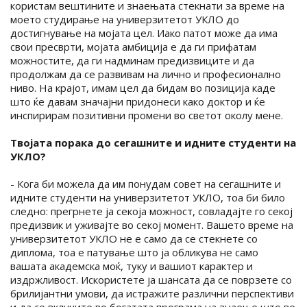
користам вештините и знаењата стекнати за време на
моето студирање на универзитетот УКЛО до
достигнување на мојата цел. Иако патот може да има
свои пресврти, мојата амбиција е да ги прифатам
можностите, да ги надминам предизвиците и да
продолжам да се развивам на лично и професионално
ниво. На крајот, имам цел да бидам во позиција каде
што ќе давам значајни придонеси како доктор и ќе
инспирирам позитивни промени во светот околу мене.
Твојата порака до сегашните и идните студенти на
УКЛО?
- Кога би можела да им понудам совет на сегашните и
идните студенти на универзитетот УКЛО, тоа би било
следно: прегрнете ја секоја можност, совладајте го секој
предизвик и уживајте во секој момент. Вашето време на
универзитетот УКЛО не е само да се стекнете со
диплома, тоа е патување што ја обликува не само
вашата академска моќ, туку и вашиот карактер и
издржливост. Искористете ја шансата да се поврзете со
брилијантни умови, да истражите различни перспективи
и да се вклучите во богатата програма на знаење што ве