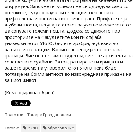
опкружува. Запомнете, успехот не се одредува само со
оценките, туку со научените лекции, склопените
пријателства и постигнатиот личен раст. Прифатете ја
љубопитноста, негувајте страст за учење и осмелете се
да сонувате големи нешта. Додека се движите низ
просториите на факултетите кои ги опфаќа
универзитетот УКЛО, бидете храбри, љубезни во
вашите интеракции. Вашиот потенцијал не познава
граници. Вие не сте само студенти; вие сте архитекти на
сопствените судбини. Затоа, раширете ги крилјата и
вашето време на универзитетот УКЛО нека биде
поглавје на брилијантност во извонредната приказна на
вашиот живот.
(Комерцијална објава)
Подготвил:
Тамара Гроздановски
Тагови:
УКЛО
образование