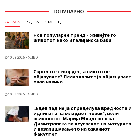
ПОПУЛАРНО
24 ЧАСА
7 ДЕНА
1 МЕСЕЦ
Нов популарен тренд - Живејте го
животот како италијанска баба
10.08.2026
ЖИВОТ
Скролате секој ден, а ништо не
објавувате? Психолозите ја објаснуваат
оваа навика
10.08.2026
ЖИВОТ
„Еден пад не ја определува вредноста и
иднината на младиот човек“, вели
психологот Марија Младеновска-
Димитровска за неуспехот на матурата
и незапишувањето на саканиот
факултет