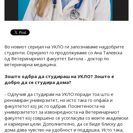
Во новиот серијал на УКЛО ги запознаваме најдобрите
студенти. Серијалот го продолжуваме со Ана Талевска
од Ветеринарниот факултет Битола - доктор по
ветеринарна медицина.
Зошто одбра да студираш на УКЛО? Зошто е
добро да се студира дома?
- Одлучив да студирам на УКЛО поради тоа што е
реномиран универзитет, но исто така го опфаќа и
факултетот кој јас го одбрав. Посветеноста на
универзитетот за извонредноста на Ветеринарниот
факултет кој совршено се усогласува со моите академски
и кариерни цели. Дополнително, да се биде блиску до
дома дава чувство на удобност и поддршка. Исто така,