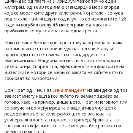
Цилиндар од платина и иридиум тежок точно еден
килограм, од 1889 година е стандардна мера според
која се мерат сите други килограми. Тој еталон се чува
под стаклен цилиндар и под клуч, но во изминатите 128
години изгубил околу 45 микрограми од масата –
приближно колку тежината на една трепка.
Иако се чини безначајно, претставува огромна разлика
за компаниите што произведуваат тегови и други
производи што се темелат на стандардите на
американскиот Национален институт за стандарди и
технологија. Според тоа, ефективноста на филтрите на
дизелските мотори се мери со масата на саѓите што ги
собираат во микрограми.
Џон Прат од НИСТ за „
Индипендент
“ изјави дека од тоа
зависат многу нешта кои луѓето ги земаат здраво за
готово, како на пример, дишењето. Прат и неговиот тим
се вклучени во меѓународна иницијатива чија цел е
редефинирање на килограмот што се заснова на
универзална константа, како на пример, брзината на
светлината која никогаш не се менува, без разлика на
времето и местото.