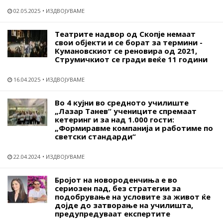
02.05.2025
ИЗДВОЈУВАМЕ
Театрите надвор од Скопје немаат
свои објекти и се борат за термини -
Кумановскиот се реновира од 2021,
Струмичкиот се гради веќе 11 години
16.04.2025
ИЗДВОЈУВАМЕ
Во 4 кујни во средното училиште
„Лазар Танев“ учениците спремаат
кетеринг и за над 1.000 гости:
„Формиравме компанија и работиме по
светски стандарди“
22.04.2024
ИЗДВОЈУВАМЕ
Бројот на новороденчиња е во
сериозен пад, без стратегии за
подобрување на условите за живот ќе
дојде до затворање на училишта,
предупредуваат експертите