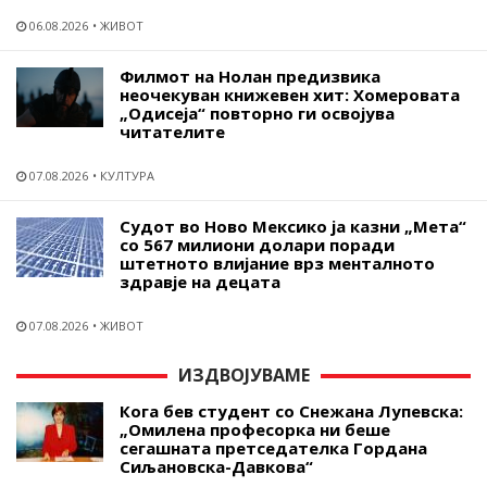
06.08.2026
ЖИВОТ
Филмот на Нолан предизвика
неочекуван книжевен хит: Хомеровата
„Одисеја“ повторно ги освојува
читателите
07.08.2026
КУЛТУРА
Судот во Ново Мексико ја казни „Мета“
со 567 милиони долари поради
штетното влијание врз менталното
здравје на децата
07.08.2026
ЖИВОТ
ИЗДВОЈУВАМЕ
Кога бев студент со Снежана Лупевска:
„Омилена професорка ни беше
сегашната претседателка Гордана
Сиљановска-Давкова“