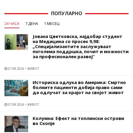
ПОПУЛАРНО
24 ЧАСА
7 ДЕНА
1 МЕСЕЦ
Јована Цветковска, најдобар студент
на Медицина со просек 9,98:
„Специјализантите заслужуваат
поголема поддршка, почит и можности
за професионален развој“
07.08.2026
ЖИВОТ
Историска одлука во Америка: Смртно
болните пациенти добија право сами
да одлучат за крајот на својот живот
07.08.2026
ЖИВОТ
Колумна: Ефект на топлински острови
во Скопје