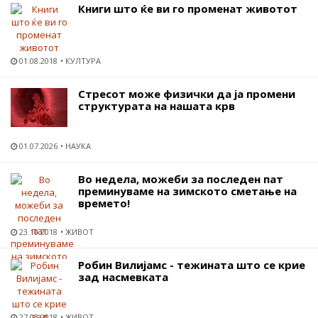
Книги што ќе ви го променат животот
01.08.2018
КУЛТУРА
Стресот може физички да ја промени
структурата на нашата крв
01.07.2026
НАУКА
Во недела, можеби за последен пат
преминуваме на зимското сметање на
времето!
23.10.2018
ЖИВОТ
Робин Вилијамс - тежината што се крие
зад насмевката
27.03.2018
ЖИВОТ