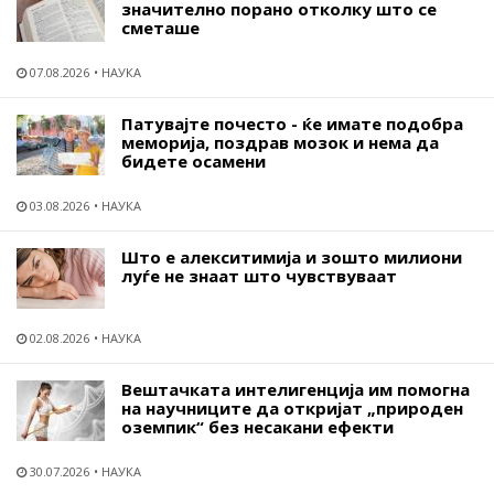
значително порано отколку што се
сметаше
07.08.2026
НАУКА
Патувајте почесто - ќе имате подобра
меморија, поздрав мозок и нема да
бидете осамени
03.08.2026
НАУКА
Што е алекситимија и зошто милиони
луѓе не знаат што чувствуваат
02.08.2026
НАУКА
Вештачката интелигенција им помогна
на научниците да откријат „природен
оземпик“ без несакани ефекти
30.07.2026
НАУКА