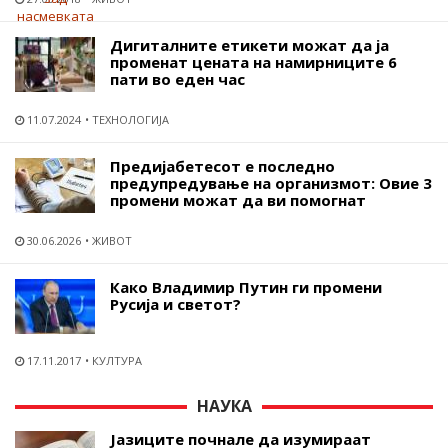
Дигиталните етикети можат да ја
променат цената на намирниците 6
пати во еден час
11.07.2024
ТЕХНОЛОГИЈА
Предијабетесот е последно
предупредување на организмот: Овие 3
промени можат да ви помогнат
30.06.2026
ЖИВОТ
Како Владимир Путин ги промени
Русија и светот?
17.11.2017
КУЛТУРА
НАУКА
Јазиците почнале да изумираат