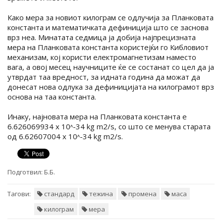
Како мера за новиот килограм се одлучија за Планковата
константа и математичката дефиниција што се заснова
врз неа. Минатата седмица ја добија најпрецизната
мера на Планковата константа користејќи го Кибловиот
механизам, кој користи електромагнетизам наместо
вага, а овој месец научниците ќе се состанат со цел да ја
утврдат таа вредност, за идната година да можат да
донесат нова одлука за дефиницијата на килограмот врз
основа на таа константа.
Инаку, најновата мера на Планковата константа е
6.626069934 х 10ᶺ-34 kg m2/s, со што се менува старата
од 6.62607004 х 10ᶺ-34 kg m2/s.
Подготвил:
Б.Б.
Тагови:
стандард
тежина
промена
маса
килограм
мера