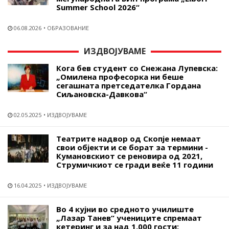
Summer School 2026“
06.08.2026
ОБРАЗОВАНИЕ
ИЗДВОЈУВАМЕ
Кога бев студент со Снежана Лупевска:
„Омилена професорка ни беше
сегашната претседателка Гордана
Сиљановска-Давкова“
02.05.2025
ИЗДВОЈУВАМЕ
Театрите надвор од Скопје немаат
свои објекти и се борат за термини -
Кумановскиот се реновира од 2021,
Струмичкиот се гради веќе 11 години
16.04.2025
ИЗДВОЈУВАМЕ
Во 4 кујни во средното училиште
„Лазар Танев“ учениците спремаат
кетеринг и за над 1.000 гости: