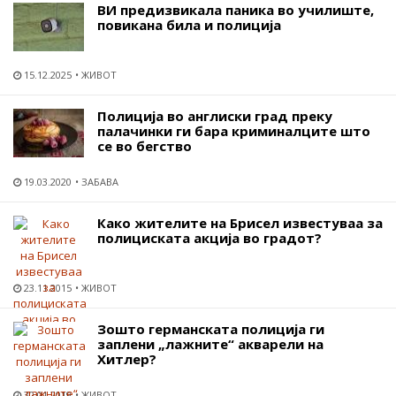
ВИ предизвикала паника во училиште,
повикана била и полиција
15.12.2025
ЖИВОТ
Полиција во англиски град преку
палачинки ги бара криминалците што
се во бегство
19.03.2020
ЗАБАВА
Како жителите на Брисел известуваа за
полициската акција во градот?
23.11.2015
ЖИВОТ
Зошто германската полиција ги
заплени „лажните“ акварели на
Хитлер?
30.01.2019
ЖИВОТ