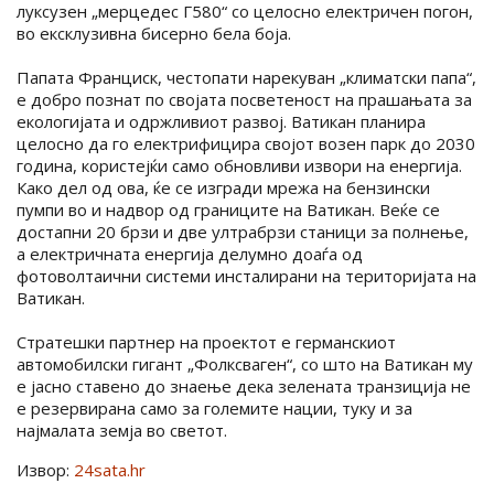
луксузен „мерцедес Г580“ со целосно електричен погон,
во ексклузивна бисерно бела боја.
Папата Франциск, честопати нарекуван „климатски папа“,
е добро познат по својата посветеност на прашањата за
екологијата и одржливиот развој. Ватикан планира
целосно да го електрифицира својот возен парк до 2030
година, користејќи само обновливи извори на енергија.
Како дел од ова, ќе се изгради мрежа на бензински
пумпи во и надвор од границите на Ватикан. Веќе се
достапни 20 брзи и две ултрабрзи станици за полнење,
а електричната енергија делумно доаѓа од
фотоволтаични системи инсталирани на територијата на
Ватикан.
Стратешки партнер на проектот е германскиот
автомобилски гигант „Фолксваген“, со што на Ватикан му
е јасно ставено до знаење дека зелената транзиција не
е резервирана само за големите нации, туку и за
најмалата земја во светот.
Извор:
24sata.hr