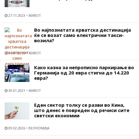
27.11.2023
ЖИВОТ
Во најпознатата хрватска дестинација
ќе се возат само електрични такси-
возила?
04.07.2019
ЖИВОТ
Како казна за непрописно паркирање во
Германија од 20 евра стигна до 14.220
евра?
30.01.2021
ЖИВОТ
Еден сектор толку се разви во Кина,
што денес е повреден од речиси сите
светски економии
09.02.2026
ЕКОНОМИЈА