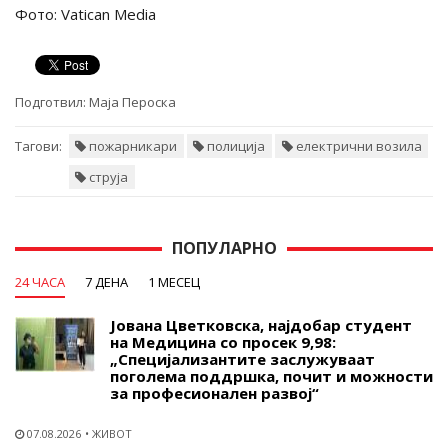
Фото: Vatican Media
Подготвил:
Маја Пероска
Тагови:
пожарникари
полиција
електрични возила
струја
ПОПУЛАРНО
24 ЧАСА
7 ДЕНА
1 МЕСЕЦ
Јована Цветковска, најдобар студент
на Медицина со просек 9,98:
„Специјализантите заслужуваат
поголема поддршка, почит и можности
за професионален развој“
07.08.2026
ЖИВОТ