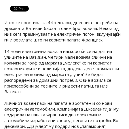
Иако се простира на 44 хектари, дневните потреби на
државата Ватикан бараат голем број возила. Некои од
нив сега преминуваат на електричен погон, вклучувајќи
ги и возилата што ги користи папата Франциск.
14 нови електрични возила наскоро ќе се најдат на
улиците на Ватикан. Четири мали возила слични на
колички за голф од марката „мелекс“ ќе ги користат
пожарникарите и полицијата, додека десет компактни
електрични возила од марката „гупил“ ќе бидат
распоредени за домашни потреби. Овие возила се
приспособени за тесните и ридести патишта низ
Ватикан.
Личниот возен парк на папата е збогатен и со нови
електрични автомобили. Компанијата „Екселентија“ му
подарила на папата Франциск два електрични
автомобили изработени според неговите потреби. Во
декември, „Дајмлер“ му подари нов „папамобил“,