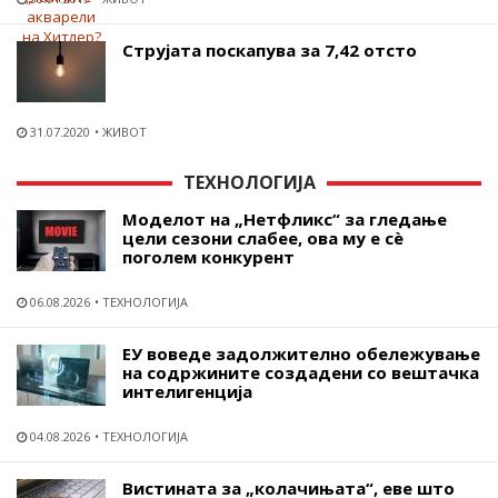
Струјата поскапува за 7,42 отсто
31.07.2020
ЖИВОТ
ТЕХНОЛОГИЈА
Моделот на „Нетфликс“ за гледање
цели сезони слабее, ова му е сѐ
поголем конкурент
06.08.2026
ТЕХНОЛОГИЈА
ЕУ воведе задолжително обележување
на содржините создадени со вештачка
интелигенција
04.08.2026
ТЕХНОЛОГИЈА
Вистината за „колачињата“, еве што