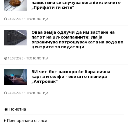
навистина се случува кога ќе кликнете
„Прифати ги сите“
23.07.2026
ТЕХНОЛОГИЈА
Оваа земја одлучи да им застане на
патот на ВИ-компаниите: Им ја
ограничува потрошувачката на вода во
центрите за податоци
16.07.2026
ТЕХНОЛОГИЈА
ВИ чет-бот наскоро ќе бара лична
карта и селфи - еве што планира
„Антропик“
24.06.2026
ТЕХНОЛОГИЈА
Почетна
Препорачани огласи