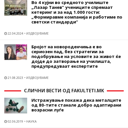
Во 4 кујни во средното училиште
„Лазар Танев“ учениците спремаат
кетеринг и за над 1.000 гости:
„Формиравме компанија и работиме по
светски стандарди“
22.04.2024
ИЗДВОЈУВАМЕ
Бројот на новороденчиња е во
сериозен пад, без стратегии за
подобрување на условите за живот ќе
дојде до затворање на училишта,
предупредуваат експертите
21.08.2023
ИЗДВОЈУВАМЕ
СЛИЧНИ ВЕСТИ ОД FAKULTETI.MK
Истражување покажа дека металците
од 80-тите станале добро адаптирани
возрасни луѓе
02.06.2019
НАУКА