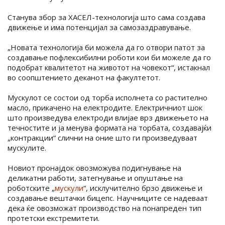
Станува збор за ХАСЕЛ-технологија што сама создава
движење и има потенцијал за самозаздравување.
„Новата технологија би можела да го отвори патот за
создавање пофлексибилни роботи кои би можеле да го
подобрат квалитетот на животот на човекот“, истакнал
во соопштението деканот на факултетот.
Мускулот се состои од торба исполнета со растително
масло, прикачено на електродите. Електричниот шок
што произведува електроди влијае врз движењето на
течностите и ја менува формата на торбата, создавајќи
„контракции“ слични на оние што ги произведуваат
мускулите.
Новиот пронајдок овозможува подигнување на
деликатни работи, затегнување и опуштање на
роботските „
мускули
“, исклучително брзо движење и
создавање вештачки бицепс. Научниците се надеваат
дека ќе овозможат производство на понапреден тип
протетски екстремитети.