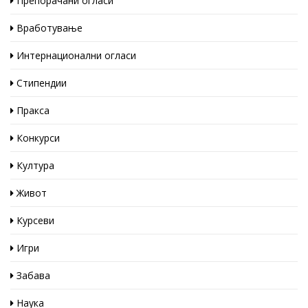
Препорачани огласи
Вработување
Интернационални огласи
Стипендии
Пракса
Конкурси
Култура
Живот
Курсеви
Игри
Забава
Наука