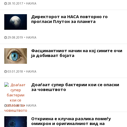
28.10.2017
НАУКА
Директорот на НАСА повторно го
прогласи Плутон за планета
29.08.2019
НАУКА
Фасцинантниот начин на кој сините очи
ја добиваат бојата
03.01.2018
НАУКА
Доаѓаат супер бактерии кои се опасни
за човештвото
23.11.2015
НАУКА
Откриена е клучна разлика помеѓу
омикрон и оригиналниот вид на