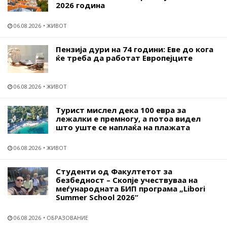
2026 година
06.08.2026
ЖИВОТ
Пензија дури на 74 години: Еве до кога
ќе треба да работат Европејците
06.08.2026
ЖИВОТ
Турист мислел дека 100 евра за
лежалки е премногу, а потоа видел
што уште се наплаќа на плажата
06.08.2026
ЖИВОТ
Студенти од Факултетот за
безбедност – Скопје учествуваа на
меѓународната БИП програма „Libori
Summer School 2026“
06.08.2026
ОБРАЗОВАНИЕ