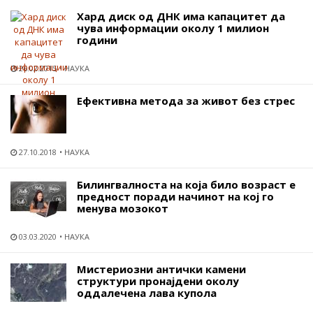
Хард диск од ДНК има капацитет да
чува информации околу 1 милион
години
26.02.2015
НАУКА
Ефективна метода за живот без стрес
27.10.2018
НАУКА
Билингвалноста на која било возраст е
предност поради начинот на кој го
менува мозокот
03.03.2020
НАУКА
Мистериозни антички камени
структури пронајдени околу
оддалечена лава купола