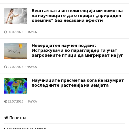
Вештачката интелигенција им помогна
на научниците да откријат „природен
оземпик“ без несакани ефекти
30.07.2026
НАУКА
Неверојатен научен подвиг:
Истражувачи во параглајдер ги учат
загрозените птици да мигрираат на југ
27.07.2026
НАУКА
Научниците пресметаа кога ќе изумрат
последните растенија на Земјата
23.07.2026
НАУКА
Почетна