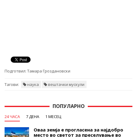
Подготвил:
Тамара Гроздановски
Тагови:
наука
вештачки мускули
ПОПУЛАРНО
24 ЧАСА
7 ДЕНА
1 МЕСЕЦ
Оваа земја е прогласена за најдобро
место во светот за преселување во