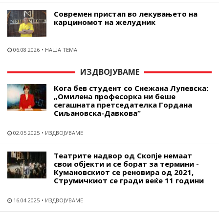
Современ пристап во лекувањето на
карциномот на желудник
06.08.2026
НАША ТЕМА
ИЗДВОЈУВАМЕ
Кога бев студент со Снежана Лупевска:
„Омилена професорка ни беше
сегашната претседателка Гордана
Сиљановска-Давкова“
02.05.2025
ИЗДВОЈУВАМЕ
Театрите надвор од Скопје немаат
свои објекти и се борат за термини -
Кумановскиот се реновира од 2021,
Струмичкиот се гради веќе 11 години
16.04.2025
ИЗДВОЈУВАМЕ