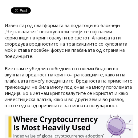
Извештај од платформата за податоци во блокчејн
„Чејнанализис“ покажува кои земји се најголеми
корисници на криптовалути во светот. Анализата ги
споредува вредностите на трансакциите со куповната
моќ и става посебен фокус на плаќањата од страна на
поединците.
Виетнам е убедлив победник со големи бодови во
вкупната вредност на крипто-трансакциите, како и на
плаќањата помеѓу поединците. Вредноста на примените
трансакции не била многу под онаа на многу поголемата
Индија. Во Виетнам криптовалутите се користат и како
инвестициска алатка, како и во други земји во развој,
што е една од причините за нивната популарност.