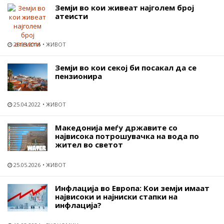
Земји во кои живеат најголем број
атеисти
25.03.2016
ЖИВОТ
Земји во кои секој би посакал да се
пензионира
25.04.2022
ЖИВОТ
Македонија меѓу државите со
највисока потрошувачка на вода по
жител во светот
25.05.2026
ЖИВОТ
Инфлација во Европа: Кои земји имаат
највисоки и најниски стапки на
инфлација?