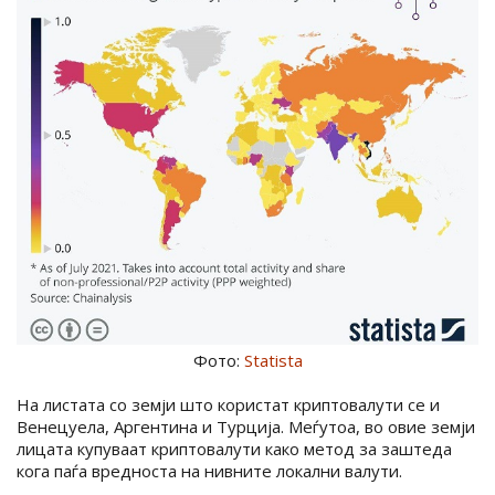
Фото:
Statista
На листата со земји што користат криптовалути се и
Венецуела, Аргентина и Турција. Меѓутоа, во овие земји
лицата купуваат криптовалути како метод за заштеда
кога паѓа вредноста на нивните локални валути.