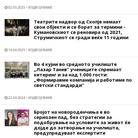
02.05.2025
ИЗДВОЈУВАМЕ
Театрите надвор од Скопје немаат
свои објекти и се борат за термини -
Кумановскиот се реновира од 2021,
Струмичкиот се гради веќе 11 години
16.04.2025
ИЗДВОЈУВАМЕ
Во 4 кујни во средното училиште
„Лазар Танев“ учениците спремаат
кетеринг и за над 1.000 гости:
„Формиравме компанија и работиме по
светски стандарди“
22.04.2024
ИЗДВОЈУВАМЕ
Бројот на новороденчиња е во
сериозен пад, без стратегии за
подобрување на условите за живот ќе
дојде до затворање на училишта,
предупредуваат експертите