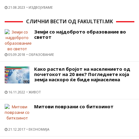
21.08.2023
ИЗДВОЈУВАМЕ
СЛИЧНИ ВЕСТИ ОД FAKULTETI.MK
Земји со најдоброто образование во
светот
05.09.2018
ОБРАЗОВАНИЕ
Како растел бројот на населението од
почетокот на 20 век? Погледнете која
земја наскоро ќе биде најнаселена
16.11.2022
ЖИВОТ
Митови поврзани со биткоинот
21.12.2017
ЕКОНОМИЈА