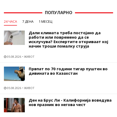
ПОПУЛАРНО
24 ЧАСА
7 ДЕНА
1 МЕСЕЦ
Дали климата треба постојано да
работи или повремено да се
исклучува? Експертите откриваат кој
начин троши помалку струја
05.08.2026
ЖИВОТ
Првпат по 70 години тигар пуштен во
дивината во Казахстан
05.08.2026
ЖИВОТ
Ден на Брус Ли - Калифорнија воведува
нов празник во негова чест