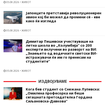
05.08.2026
ЖИВОТ
Јапонците претставија револуционерен
авион кој би можел да промени сѐ - еве
како ќе изгледа
05.08.2026
ЖИВОТ
Димитар Пешевски учествуваше на
летна школа во „Колумбија“ со 200
експерти вклучени во развојот на ВИ:
„Знаењето од водечките светски ВИ-
истражувачи ќе им го пренесам на
студентите“
05.08.2026
ЖИВОТ
ИЗДВОЈУВАМЕ
Кога бев студент со Снежана Лупевска:
„Омилена професорка ни беше
сегашната претседателка Гордана
Сиљановска-Давкова“