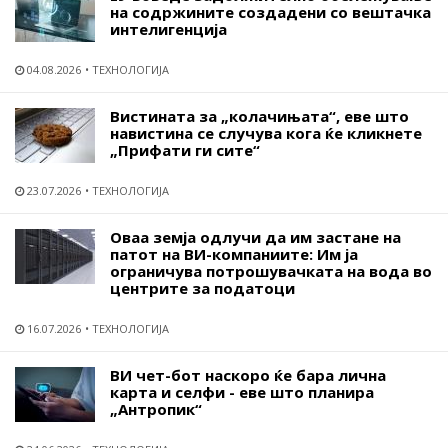
на содржините создадени со вештачка
интелигенција
04.08.2026
ТЕХНОЛОГИЈА
Вистината за „колачињата“, еве што
навистина се случува кога ќе кликнете
„Прифати ги сите“
23.07.2026
ТЕХНОЛОГИЈА
Оваа земја одлучи да им застане на
патот на ВИ-компаниите: Им ја
ограничува потрошувачката на вода во
центрите за податоци
16.07.2026
ТЕХНОЛОГИЈА
ВИ чет-бот наскоро ќе бара лична
карта и селфи - еве што планира
„Антропик“