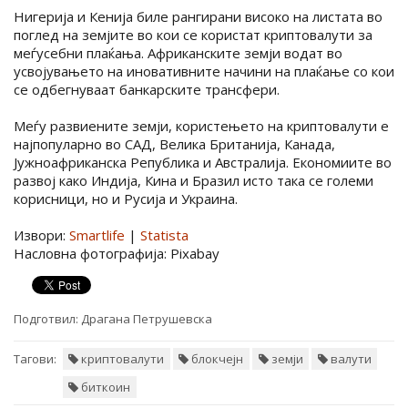
Нигерија и Кенија биле рангирани високо на листата во
поглед на земјите во кои се користат криптовалути за
меѓусебни плаќања. Африканските земји водат во
усвојувањето на иновативните начини на плаќање со кои
се одбегнуваат банкарските трансфери.
Меѓу развиените земји, користењето на криптовалути е
најпопуларно во САД, Велика Британија, Канада,
Јужноафриканска Република и Австралија. Економиите во
развој како Индија, Кина и Бразил исто така се големи
корисници, но и Русија и Украина.
Извори:
Smartlife
|
Statista
Насловна фотографија: Pixabay
Подготвил:
Драгана Петрушевска
Тагови:
криптовалути
блокчејн
земји
валути
биткоин