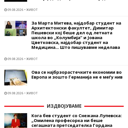
09.08.2026
ЖИВОТ
За Марта Митева, најдобар студент на
Архитектонски факултет, Димитар
Пешевски кој беше дел од летната
школа во „Колумбија“ и Јована
Цветковска, најдобар студент на
Медицина... Што пишувавме неделава
09.08.2026
ЖИВОТ
Ова се најбрзорастечките економии во
Европа и зошто Германија не е меѓу нив
09.08.2026
ЖИВОТ
ИЗДВОЈУВАМЕ
Кога бев студент со Снежана Лупевска:
„Омилена професорка ни беше
сегашната претседателка Гордана