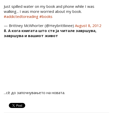
Just spilled water on my book and phone while I was
walking... I was more worried about my book.
#addictedtoreading
#books
— Brittney McWhorter (@Heybrittknee)
August 8, 2012
8. А кога книгата што сте ја читале завршува,
завршува и вашиот живот
...сè до започнувањето на новата.