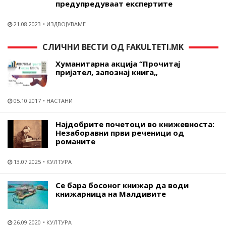
предупредуваат експертите
21.08.2023
ИЗДВОЈУВАМЕ
СЛИЧНИ ВЕСТИ ОД FAKULTETI.MK
Хуманитарна акција “Прочитај
пријател, запознај книга„
05.10.2017
НАСТАНИ
Најдобрите почетоци во книжевноста:
Незаборавни први реченици од
романите
13.07.2025
КУЛТУРА
Се бара босоног книжар да води
книжарница на Малдивите
26.09.2020
КУЛТУРА