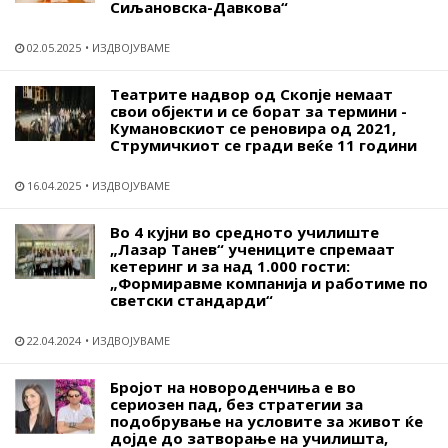
Сиљановска-Давкова“
02.05.2025
ИЗДВОЈУВАМЕ
Театрите надвор од Скопје немаат
свои објекти и се борат за термини -
Кумановскиот се реновира од 2021,
Струмичкиот се гради веќе 11 години
16.04.2025
ИЗДВОЈУВАМЕ
Во 4 кујни во средното училиште
„Лазар Танев“ учениците спремаат
кетеринг и за над 1.000 гости:
„Формиравме компанија и работиме по
светски стандарди“
22.04.2024
ИЗДВОЈУВАМЕ
Бројот на новороденчиња е во
сериозен пад, без стратегии за
подобрување на условите за живот ќе
дојде до затворање на училишта,