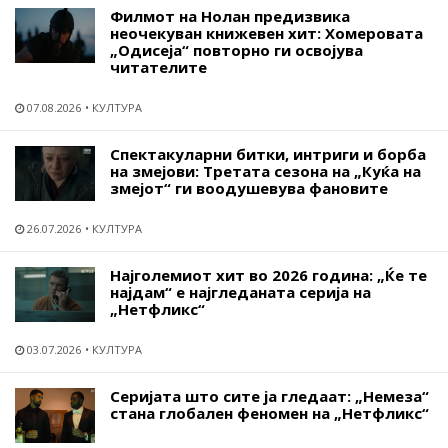
Филмот на Нолан предизвика
неочекуван книжевен хит: Хомеровата
„Одисеја“ повторно ги освојува
читателите
07.08.2026
КУЛТУРА
Спектакуларни битки, интриги и борба
на змејови: Третата сезона на „Куќа на
змејот“ ги воодушевува фановите
26.07.2026
КУЛТУРА
Најголемиот хит во 2026 година: „Ќе те
најдам“ е најгледаната серија на
„Нетфликс“
03.07.2026
КУЛТУРА
Серијата што сите ја гледаат: „Немеза“
стана глобален феномен на „Нетфликс“