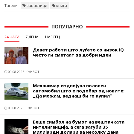
Тагови:
зависници
книги
ПОПУЛАРНО
24 ЧАСА
7 ДЕНА
1 МЕСЕЦ
Девет работи што луѓето со низок IQ
често ги сметаат за добри идеи
09.08.2026
ЖИВОТ
Механичар издвојува половен
автомобил што е подобар од новите:
„Да можам, веднаш би го купил“
09.08.2026
ЖИВОТ
Беше симбол на бумот на вештачката
интелигенција, а сега загуби 35
милијарди долари за неколку дена