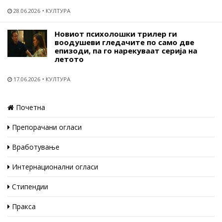
28.06.2026
КУЛТУРА
Новиот психолошки трилер ги
воодушеви гледачите по само две
епизоди, па го нарекуваат серија на
летото
17.06.2026
КУЛТУРА
Почетна
Препорачани огласи
Вработување
Интернационални огласи
Стипендии
Пракса