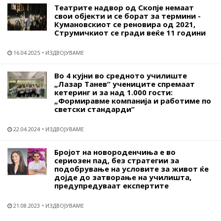
Театрите надвор од Скопје немаат
свои објекти и се борат за термини -
Кумановскиот се реновира од 2021,
Струмичкиот се гради веќе 11 години
16.04.2025
ИЗДВОЈУВАМЕ
Во 4 кујни во средното училиште
„Лазар Танев“ учениците спремаат
кетеринг и за над 1.000 гости:
„Формиравме компанија и работиме по
светски стандарди“
22.04.2024
ИЗДВОЈУВАМЕ
Бројот на новороденчиња е во
сериозен пад, без стратегии за
подобрување на условите за живот ќе
дојде до затворање на училишта,
предупредуваат експертите
21.08.2023
ИЗДВОЈУВАМЕ