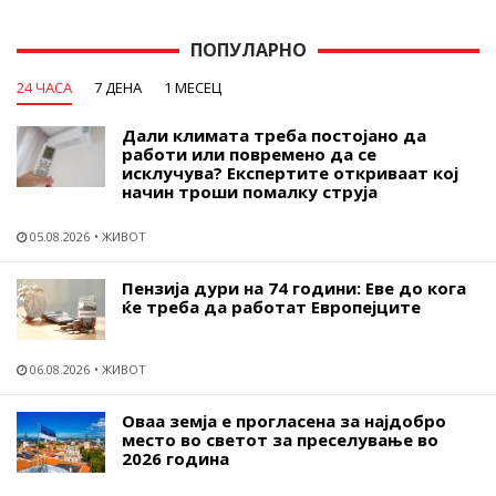
ПОПУЛАРНО
24 ЧАСА
7 ДЕНА
1 МЕСЕЦ
Дали климата треба постојано да
работи или повремено да се
исклучува? Експертите откриваат кој
начин троши помалку струја
05.08.2026
ЖИВОТ
Пензија дури на 74 години: Еве до кога
ќе треба да работат Европејците
06.08.2026
ЖИВОТ
Оваа земја е прогласена за најдобро
место во светот за преселување во
2026 година