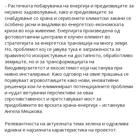
- Растечката побарувачка на енергија и предизвиците за
нејзино задоволување, како и предизвиците за
снабдување со храна и сериозните климатски закани се
особено јасни и видливи во енергетско-економската
криза во која живееме. Енергијата произведена од
фотоволтаични централи е клучен елемент во
стратегијата за енергетска транзиција на многу земји.
Но, проблемот кој се јавува тука е загриженоста за
правилното искористување на достапното, обработливо
земјиште, но и за трансформацијата на
биодиверзитетот и екосистемот која настанува при
нивно инсталирање. Како одговор на овие прашања се
појавуваат агроволтаиците како нови, иновативни
решенија кои ги елиминираат потенцијалните проблеми
и нудат ветувачки перспективи за оваа
спротивставеност и претставуваат мост за
придобивките во врската храна-енергија – истакнува
Ангела Мешкова.
Релевантноста на актуелната тема зелена и одржлива
иднина е најсилната карактеристика на проектот.