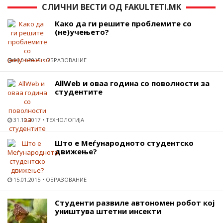
СЛИЧНИ ВЕСТИ ОД FAKULTETI.MK
Како да ги решите проблемите со
(не)учењето?
06.04.2015
ОБРАЗОВАНИЕ
AllWeb и оваа година со поволности за
студентите
31.10.2017
ТЕХНОЛОГИЈА
Што е Меѓународното студентско
движење?
15.01.2015
ОБРАЗОВАНИЕ
Студенти развиле автономен робот кој
уништува штетни инсекти