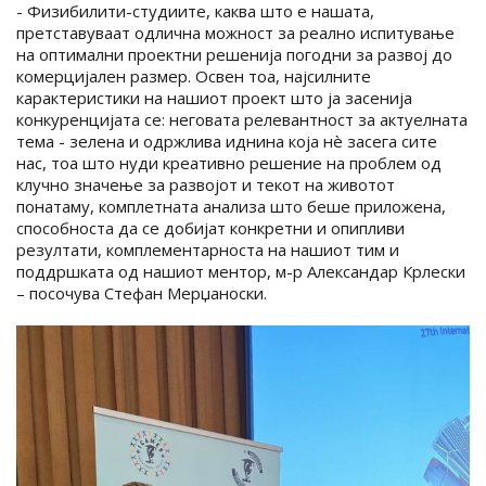
- Физибилити-студиите, каква што е нашата,
претставуваат одлична можност за реално испитување
на оптимални проектни решенија погодни за развој до
комерцијален размер. Освен тоа, најсилните
карактеристики на нашиот проект што ја засенија
конкуренцијата се: неговата релевантност за актуелната
тема - зелена и одржлива иднина која нè засега сите
нас, тоа што нуди креативно решение на проблем од
клучно значење за развојот и текот на животот
понатаму, комплетната анализа што беше приложена,
способноста да се добијат конкретни и опипливи
резултати, комплементарноста на нашиот тим и
поддршката од нашиот ментор, м-р Александар Крлески
– посочува Стефан Мерџаноски.