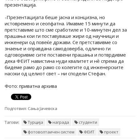
презентација.
-Презентацијата беше јасна и концизна, но
истовремено и сеопфатна. Имавме 15 минути да
претставиме што сме сработиле и 10-минутен дел за
прашања кои ги поставуваше жири од научници и
инженери од повеќе држави. Се претставивме со
знаење и оправдана самодоверба, одлично ги
одговоривме сите поставени прашања и потврдивме
дека ФЕИТ навистина нуди квалитет и нѐ спрема да
бидеме рамо до рамо со колегите од инженерските
насоки од целиот свет – ни сподели Стефан.
Фото: приватна архива
Подготвил:
Сања Јачевска
Тагови:
Турција
награда
студенти
фотоволтаичен систем
ФЕИТ
проект