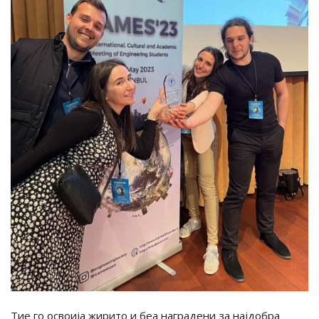
Тие го освоија жирито и беа наградени за најдобра