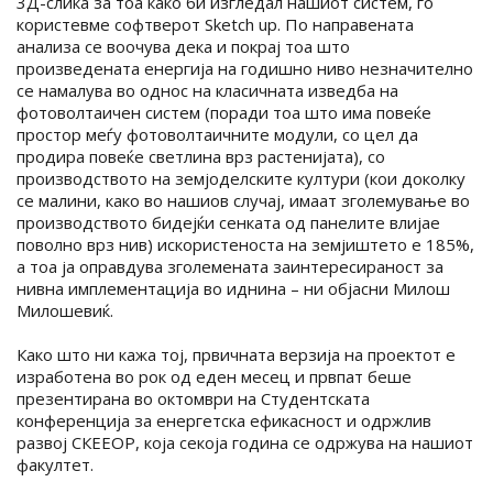
3Д-слика за тоа како би изгледал нашиот систем, го
користевме софтверот Sketch up. По направената
анализа се воочува дека и покрај тоа што
произведената енергија на годишно ниво незначително
се намалува во однос на класичната изведба на
фотоволтаичен систем (поради тоа што има повеќе
простор меѓу фотоволтаичните модули, со цел да
продира повеќе светлина врз растенијата), со
производството на земјоделските култури (кои доколку
се малини, како во нашиов случај, имаат зголемување во
производството бидејќи сенката од панелите влијае
поволно врз нив) искористеноста на земјиштето е 185%,
а тоа ја оправдува зголемената заинтересираност за
нивна имплементација во иднина – ни објасни Милош
Милошевиќ.
Како што ни кажа тој, првичната верзија на проектот е
изработена во рок од еден месец и првпат беше
презентирана во октомври на Студентската
конференција за енергетска ефикасност и одржлив
развој СКЕЕОР, која секоја година се одржува на нашиот
факултет.