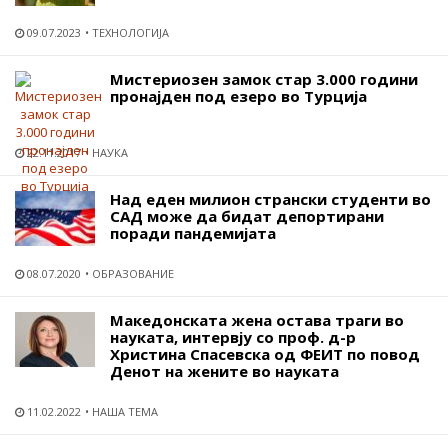
09.07.2023
ТЕХНОЛОГИЈА
Мистериозен замок стар 3.000 години
пронајден под езеро во Турција
22.11.2017
НАУКА
Над еден милион странски студенти во
САД може да бидат депортирани
поради пандемијата
08.07.2020
ОБРАЗОВАНИЕ
Македонската жена остава траги во
науката, интервју со проф. д-р
Христина Спасевска од ФЕИТ по повод
Денот на жените во науката
11.02.2022
НАША ТЕМА