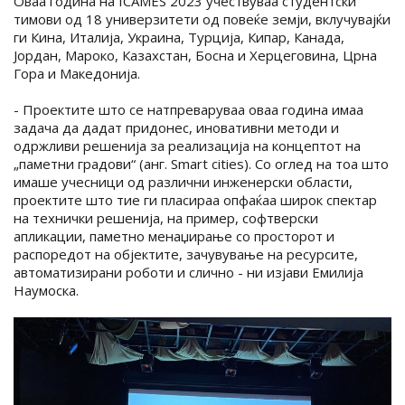
Оваа година на ICAMES 2023 учествуваа студентски
тимови од 18 универзитети од повеќе земји, вклучувајќи
ги Кина, Италија, Украина, Турција, Кипар, Канада,
Јордан, Мароко, Казахстан, Босна и Херцеговина, Црна
Гора и Македонија.
- Проектите што се натпреваруваа оваа година имаа
задача да дадат придонес, иновативни методи и
одржливи решенија за реализација на концептот на
„паметни градови“ (анг. Smart cities). Со оглед на тоа што
имаше учесници од различни инженерски области,
проектите што тие ги пласираа опфаќаа широк спектар
на технички решенија, на пример, софтверски
апликации, паметно менаџирање со просторот и
распоредот на објектите, зачувување на ресурсите,
автоматизирани роботи и слично - ни изјави Емилија
Наумоска.