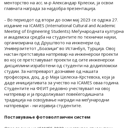
менторство на асс. м-р Александар Крлески, ја освои
главната награда за најдобра презентација.
- Во периодот од втори до осми мај 2023 се одржа 27.
издание на ICAMES (International Cultural and Academic
Meeting of Engineering Students) Меѓународната културна
и академска средба на студентите по технички науки,
организирана од Друштвото на инженери од
Универзитетот „Боазиџи“ во Истанбул, Турција. Овој
настан претставува натпревар на инженерски проекти
во кој се претставуваат проекти од сите инженерски
дисциплини изработени од студенти на додипломски
студии. За натпреварот дознавме од нашата
професорка, доц. д-р Маја Целеска-Крстевска, која ја
даде иницијативата за учество на ICAMES оваа година.
Студентите на ФЕИТ редовно учествуваат на овој
натпревар и ја продолжуваат повеќегодишната
традиција на освојување награди на меѓународни
натпревари - ни изјавија студентите.
Поставување фотоволтаичен систем