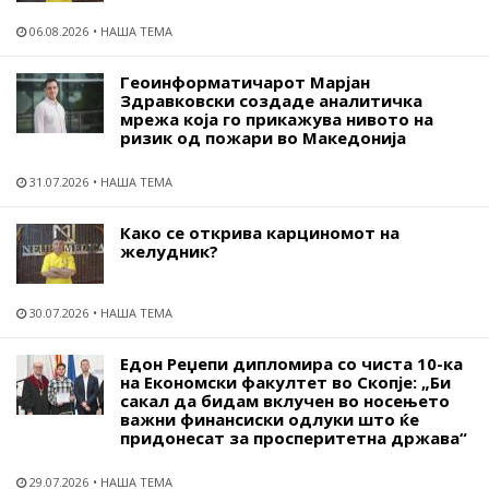
06.08.2026
НАША ТЕМА
Геоинформатичарот Марјан
Здравковски создаде аналитичка
мрежа која го прикажува нивото на
ризик од пожари во Македонија
31.07.2026
НАША ТЕМА
Како се открива карциномот на
желудник?
30.07.2026
НАША ТЕМА
Едон Реџепи дипломира со чиста 10-ка
на Економски факултет во Скопје: „Би
сакал да бидам вклучен во носењето
важни финансиски одлуки што ќе
придонесат за просперитетна држава“
29.07.2026
НАША ТЕМА