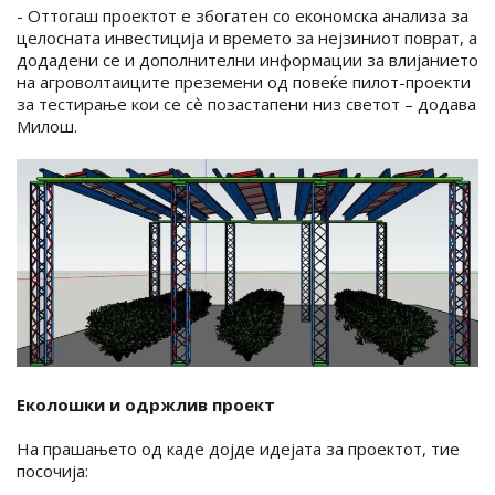
- Оттогаш проектот е збогатен со економска анализа за
целосната инвестиција и времето за нејзиниот поврат, а
додадени се и дополнителни информации за влијанието
на агроволтаиците преземени од повеќе пилот-проекти
за тестирање кои се сѐ позастапени низ светот – додава
Милош.
Еколошки и одржлив проект
На прашањето од каде дојде идејата за проектот, тие
посочија: