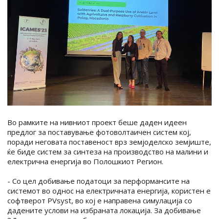
Во рамките на нивниот проект беше даден идеен
предлог за поставување фотоволтаичен систем кој,
поради неговата поставеност врз земјоделско земјиште,
ќе биде систем за синтеза на производство на малини и
електрична енергија во Полошкиот Регион.
- Со цел добивање податоци за перформансите на
системот во однос на електричната енергија, користен е
софтверот PVsyst, во кој е направена симулација со
дадените услови на избраната локација. За добивање