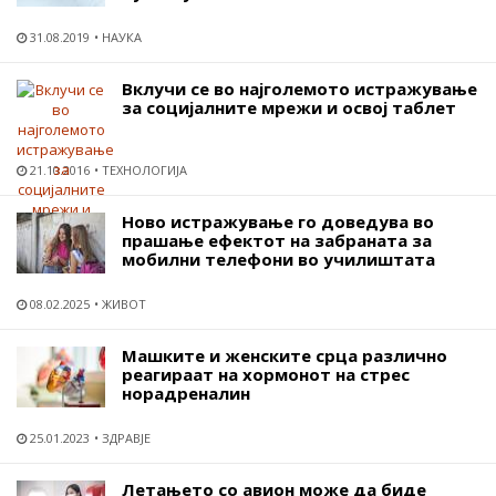
31.08.2019
НАУКА
Вклучи се во најголемото истражување
за социјалните мрежи и освој таблет
21.10.2016
ТЕХНОЛОГИЈА
Ново истражување го доведува во
прашање ефектот на забраната за
мобилни телефони во училиштата
08.02.2025
ЖИВОТ
Машките и женските срца различно
реагираат на хормонот на стрес
норадреналин
25.01.2023
ЗДРАВЈЕ
Летањето со авион може да биде