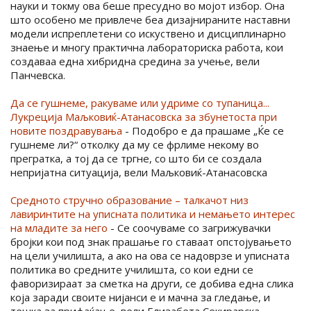
науки и токму ова беше пресудно во мојот избор. Она
што особено ме привлече беа дизајнираните наставни
модели испреплетени со искуствено и дисциплинарно
знаење и многу практична лабораториска работа, кои
создаваа една хибридна средина за учење, вели
Панчевска.
Да се гушнеме, ракуваме или удриме со тупаница...
Лукреција Маљковиќ-Атанасовска за збунетоста при
новите поздравувања
- Подобро е да прашаме „Ќе се
гушнеме ли?“ отколку да му се фрлиме некому во
прегратка, а тој да се тргне, со што би се создала
непријатна ситуација, вели Маљковиќ-Атанасовска
Средното стручно образование – талкачот низ
лавиринтите на уписната политика и немањето интерес
на младите за него
- Се соочуваме со загрижувачки
бројки кои под знак прашање го ставаат опстојувањето
на цели училишта, а ако на ова се надоврзе и уписната
политика во средните училишта, со кои едни се
фаворизираат за сметка на други, се добива една слика
која заради своите нијанси е и мачна за гледање, и