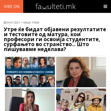
VIBE ON
04.07.2021
НАША ТЕМА
Утре ќе бидат објавени резултатите
и тестовите од матура, кои
професори ги освоија студентите,
сурфањето во странство... Што
пишувавме неделава?