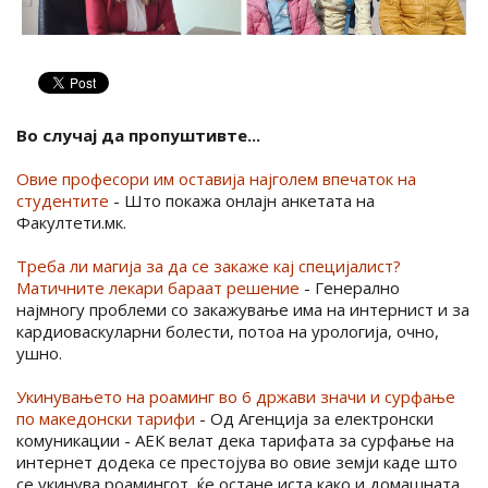
Во случај да пропуштивте...
Овие професори им оставија најголем впечаток на
студентите
- Што покажа онлајн анкетата на
Факултети.мк.
Треба ли магија за да се закаже кај специјалист?
Матичните лекари бараат решение
- Генерално
најмногу проблеми со закажување има на интернист и за
кардиоваскуларни болести, потоа на урологија, очно,
ушно.
Укинувањето на роаминг во 6 држави значи и сурфање
по македонски тарифи
- Од Агенција за електронски
комуникации - АЕК велат дека тарифата за сурфање на
интернет додека се престојува во овие земји каде што
се укинува роамингот, ќе остане иста како и домашната.