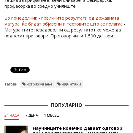
тешка за прифаќање, вели Елизабета Секирарска,
професорка во средно училиште
Во понеделник - првичните резултати од државната
матура. Ќе бидат објавени и тестовите што се полагаа
-
Матурантите незадоволни од резултатот ќе може да
поднесат приговори. Приговор чини 1.500 денари.
Тагови:
истражување
најчитани
ПОПУЛАРНО
24 ЧАСА
7 ДЕНА
1 МЕСЕЦ
Научниците конечно даваат одговор:
Кој е поинтелигентен - мачката или