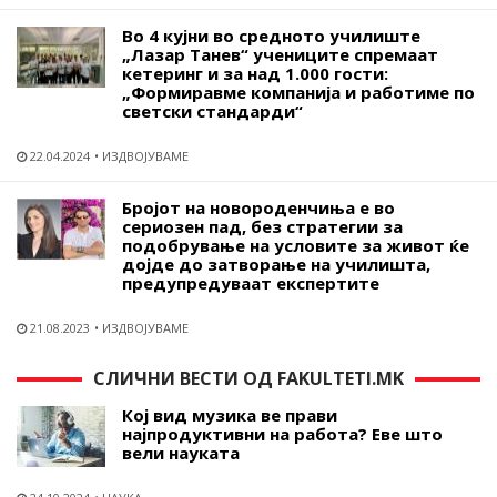
Во 4 кујни во средното училиште
„Лазар Танев“ учениците спремаат
кетеринг и за над 1.000 гости:
„Формиравме компанија и работиме по
светски стандарди“
22.04.2024
ИЗДВОЈУВАМЕ
Бројот на новороденчиња е во
сериозен пад, без стратегии за
подобрување на условите за живот ќе
дојде до затворање на училишта,
предупредуваат експертите
21.08.2023
ИЗДВОЈУВАМЕ
СЛИЧНИ ВЕСТИ ОД FAKULTETI.MK
Кој вид музика ве прави
најпродуктивни на работа? Еве што
вели науката