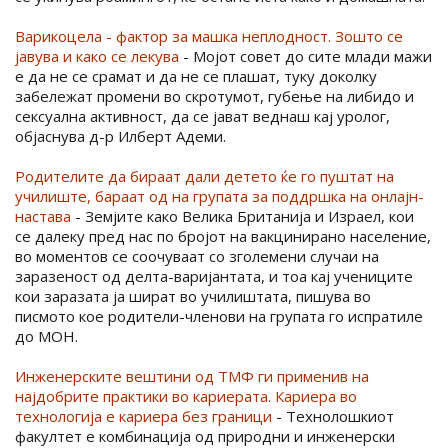
Варикоцела - фактор за машка неплодност. Зошто се
јавува и како се лекува
- Мојот совет до сите млади мажи
е да не се срамат и да не се плашат, туку доколку
забележат промени во скротумот, губење на либидо и
сексуална активност, да се јават веднаш кај уролог,
објаснува д-р Илберт Адеми.
Родителите да бираат дали детето ќе го пуштат на
училиште, бараат од на групата за поддршка на онлајн-
настава
- Земјите како Велика Британија и Израел, кои
се далеку пред нас по бројот на вакцинирано население,
во моментов се соочуваат со зголемени случаи на
заразеност од делта-варијантата, и тоа кај учениците
кои заразата ја шират во училиштата, пишува во
писмото кое родители-членови на групата го испратиле
до МОН.
Инженерските вештини од ТМФ ги применив на
најдобрите практики во кариерата. Кариера во
технологија е кариера без граници
- Технолошкиот
факултет е комбинација од природни и инженерски