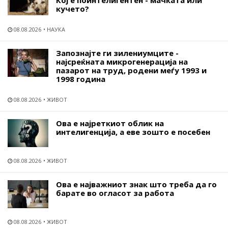
кучето?
08.08.2026
НАУКА
Запознајте ги зилениумците -
најсреќната микрогенерација на
пазарот на труд, родени меѓу 1993 и
1998 година
08.08.2026
ЖИВОТ
Ова е најреткиот облик на
интелигенција, а еве зошто е посебен
08.08.2026
ЖИВОТ
Ова е најважниот знак што треба да го
барате во огласот за работа
08.08.2026
ЖИВОТ