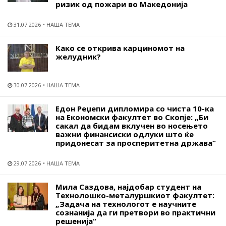
ризик од пожари во Македонија
31.07.2026
НАША ТЕМА
Како се открива карциномот на
желудник?
30.07.2026
НАША ТЕМА
Едон Реџепи дипломира со чиста 10-ка
на Економски факултет во Скопје: „Би
сакал да бидам вклучен во носењето
важни финансиски одлуки што ќе
придонесат за просперитетна држава“
29.07.2026
НАША ТЕМА
Мила Саздова, најдобар студент на
Технолошко-металуршкиот факултет:
„Задача на технологот е научните
сознанија да ги претвори во практични
решенија“