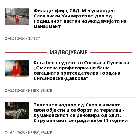
Филаделфија, САД: Меѓународен
Славјански Универзитет дел од
Годишниот настан на Академијата на
менаџмент
08.08.2026
ЖИВОТ
ИЗДВОЈУВАМЕ
Кога бев студент со Снежана Лупевска:
„Омилена професорка ни беше
сегашната претседателка Гордана
Сиљановска-Давкова“
02.05.2025
ИЗДВОЈУВАМЕ
Театрите надвор од Скопје немаат
свои објекти и се борат за термини -
Кумановскиот се реновира од 2021,
Струмичкиот се гради веќе 11 години
16.04.2025
ИЗДВОЈУВАМЕ