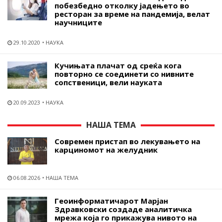
побезбедно отколку јадењето во
ресторан за време на пандемија, велат
научниците
29.10.2020
НАУКА
Кучињата плачат од среќа кога
повторно се соединети со нивните
сопственици, вели науката
20.09.2023
НАУКА
НАША ТЕМА
Современ пристап во лекувањето на
карциномот на желудник
06.08.2026
НАША ТЕМА
Геоинформатичарот Марјан
Здравковски создаде аналитичка
мрежа која го прикажува нивото на