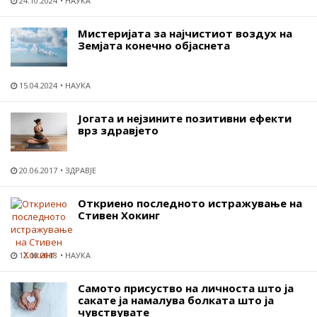
24.10.2024
НАУКА
Мистеријата за најчистиот воздух на
Земјата конечно објаснета
15.04.2024
НАУКА
Јогата и нејзините позитивни ефекти
врз здравјето
20.06.2017
ЗДРАВЈЕ
Откриено последното истражување на
Стивен Хокинг
12.10.2018
НАУКА
Самото присуство на личноста што ја
сакате ја намалува болката што ја
чувствувате