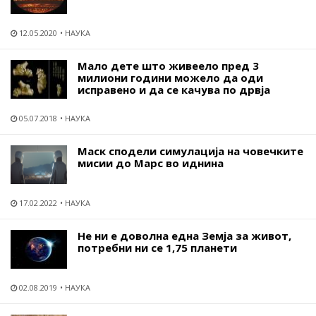
12.05.2020
НАУКА
Мало дете што живеело пред 3
милиони години можело да оди
исправено и да се качува по дрвја
05.07.2018
НАУКА
Маск сподели симулација на човечките
мисии до Марс во иднина
17.02.2022
НАУКА
Не ни е доволна една Земја за живот,
потребни ни се 1,75 планети
02.08.2019
НАУКА