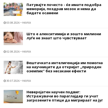
Патувајте почесто - ќе имате подобра
меморија, поздрав мозок и нема да
бидете осамени
03.08.2026
НАУКА
Што е алекситимија и зошто милиони
луѓе не знаат што чувствуваат
02.08.2026
НАУКА
Вештачката интелигенција им помогна
на научниците да откријат „природен
оземпик“ без несакани ефекти
30.07.2026
НАУКА
Неверојатен научен подвиг:
Истражувачи во параглајдер ги учат
загрозените птици да мигрираат на југ