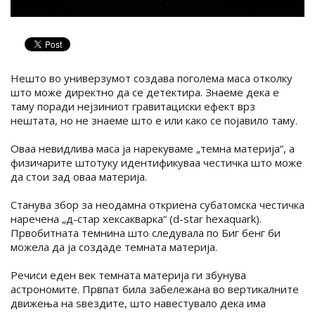
Нешто во универзумот создава поголема маса отколку
што може директно да се детектира. Знаеме дека е
таму поради нејзиниот гравитациски ефект врз
нештата, но не знаеме што е или како се појавило таму.
Оваа невидлива маса ја нарекуваме „темна материја“, а
физичарите штотуку идентификуваа честичка што може
да стои зад оваа материја.
Станува збор за неодамна откриена субатомска честичка
наречена „д-стар хексакварка“ (d-star hexaquark).
Првобитната темнина што следувала по Биг бенг би
можела да ја создаде темната материја.
Речиси еден век темната материја ги збунува
астрономите. Првпат била забележана во вертикалните
движења на ѕвездите, што навестувало дека има