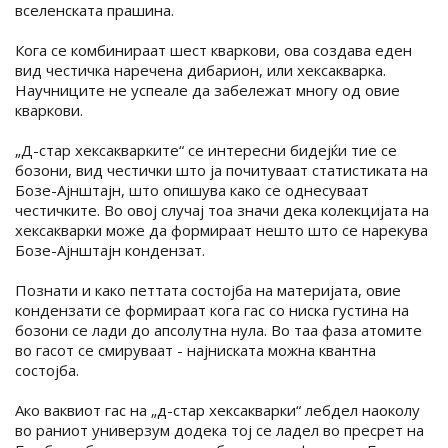
вселенската прашина.
Кога се комбинираат шест кваркови, ова создава еден
вид честичка наречена дибарион, или хексакварка.
Научниците не успеале да забележат многу од овие
кваркови.
„Д-стар хексакварките“ се интересни бидејќи тие се
бозони, вид честички што ја почитуваат статистиката на
Бозе-Ајнштајн, што опишува како се однесуваат
честичките. Во овој случај тоа значи дека колекцијата на
хексакварки може да формираат нешто што се нарекува
Бозе-Ајнштајн кондензат.
Познати и како петтата состојба на материјата, овие
кондензати се формираат кога гас со ниска густина на
бозони се лади до апсолутна нула. Во таа фаза атомите
во гасот се смируваат - најниската можна квантна
состојба.
Ако ваквиот гас на „д-стар хексакварки“ лебдел наоколу
во раниот универзум додека тој се ладел во пресрет на