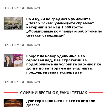
16.04.2025
ИЗДВОЈУВАМЕ
Во 4 кујни во средното училиште
„Лазар Танев“ учениците спремаат
кетеринг и за над 1.000 гости:
„Формиравме компанија и работиме по
светски стандарди“
22.04.2024
ИЗДВОЈУВАМЕ
Бројот на новороденчиња е во
сериозен пад, без стратегии за
подобрување на условите за живот ќе
дојде до затворање на училишта,
предупредуваат експертите
21.08.2023
ИЗДВОЈУВАМЕ
СЛИЧНИ ВЕСТИ ОД FAKULTETI.MK
Јупитер каков што не сте го виделе
досега