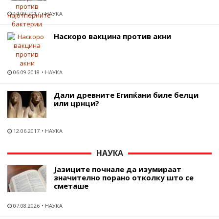
14.09.2017
НАУКА
Наскоро вакцина против акни
06.09.2018
НАУКА
Дали древните Египќани биле белци
или црнци?
12.06.2017
НАУКА
НАУКА
Јазиците почнале да изумираат
значително порано отколку што се
сметаше
07.08.2026
НАУКА