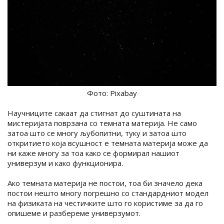
Фото: Pixabay
Научниците сакаат да стигнат до суштината на
мистеријата поврзана со темната материја. Не само
затоа што се многу љубопитни, туку и затоа што
откритието која всушност е темната материја може да
ни каже многу за тоа како се формирал нашиот
универзум и како функционира.
Ако темната материја не постои, тоа би значело дека
постои нешто многу погрешно со стандардниот модел
на физиката на честичките што го користиме за да го
опишеме и разбереме универзумот.