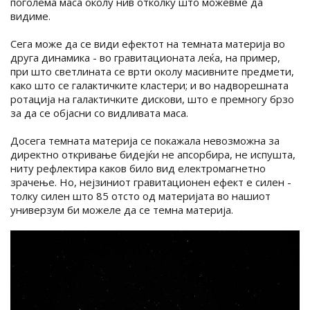
поголема маса околу нив отколку што можевме да
видиме.
Сега може да се види ефектот на темната материја во
друга динамика - во гравитационата леќа, на пример,
при што светлината се врти околу масивните предмети,
како што се галактичките кластери; и во надворешната
ротација на галактичките дискови, што е премногу брзо
за да се објасни со видливата маса.
Досега темната материја се покажала невозможна за
директно откривање бидејќи не апсорбира, не испушта,
ниту рефлектира каков било вид електромагнетно
зрачење. Но, нејзиниот гравитационен ефект е силен -
толку силен што 85 отсто од материјата во нашиот
универзум би можеле да се темна материја.