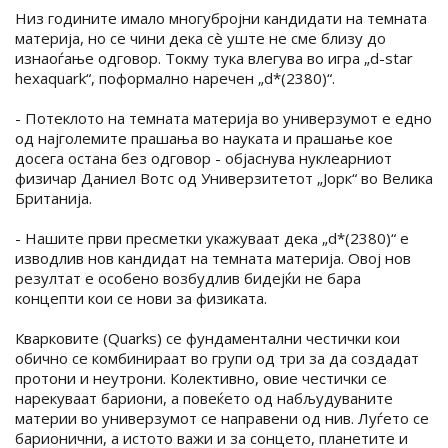
Низ годините имало многубројни кандидати на темната
материја, но се чини дека сè уште не сме близу до
изнаоѓање одговор. Токму тука влегува во игра „d-star
hexaquark“, поформално наречен „d*(2380)“.
- Потеклото на темната материја во универзумот е едно
од најголемите прашања во науката и прашање кое
досега остана без одговор - објаснува нуклеарниот
физичар Даниел Вотс од Универзитетот „Јорк“ во Велика
Британија.
- Нашите први пресметки укажуваат дека „d*(2380)“ е
изводлив нов кандидат на темната материја. Овој нов
резултат е особено возбудлив бидејќи не бара
концепти кои се нови за физиката.
Кварковите (Quarks) се фундаментални честички кои
обично се комбинираат во групи од три за да создадат
протони и неутрони. Колективно, овие честички се
нарекуваат бариони, а повеќето од набљудуваните
материи во универзумот се направени од нив. Луѓето се
барионични, а истото важи и за сонцето, планетите и