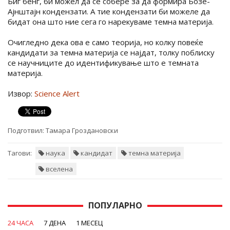
Биг бенг, би можел да се собере за да формира Бозе-
Ајнштајн кондензати. А тие кондензати би можеле да
бидат она што ние сега го нарекуваме темна материја.
Очигледно дека ова е само теорија, но колку повеќе
кандидати за темна материја се најдат, толку поблиску
се научниците до идентификување што е темната
материја.
Извор:
Science Alert
Подготвил:
Тамара Гроздановски
Тагови:
наука
кандидат
темна материја
вселена
ПОПУЛАРНО
24 ЧАСА
7 ДЕНА
1 МЕСЕЦ