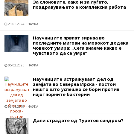
За слоновите, како и за луѓето,
поздравувањето е комплексна работа
23.06.2024
НАУКА
Научниците првпат ѕирнаа во
последните мигови на мозокот додека
човекот умира: „Сега знаеме какво е
чувството да се умре“
05.02.2026
НАУКА
Научниците истражуваат дел од
земјата во Северна Ирска - постои
нешто што успешно се бори против
најотпорните бактерии
03.01.2019
НАУКА
Дали страдате од Туретов синдром?