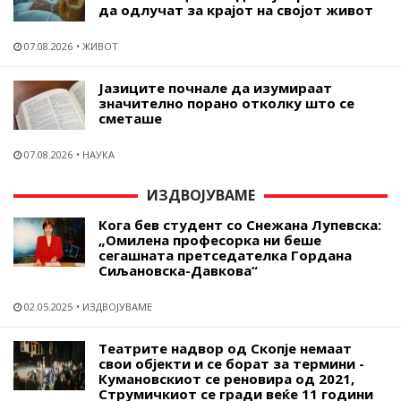
да одлучат за крајот на својот живот
07.08.2026
ЖИВОТ
Јазиците почнале да изумираат
значително порано отколку што се
сметаше
07.08.2026
НАУКА
ИЗДВОЈУВАМЕ
Кога бев студент со Снежана Лупевска:
„Омилена професорка ни беше
сегашната претседателка Гордана
Сиљановска-Давкова“
02.05.2025
ИЗДВОЈУВАМЕ
Театрите надвор од Скопје немаат
свои објекти и се борат за термини -
Кумановскиот се реновира од 2021,
Струмичкиот се гради веќе 11 години