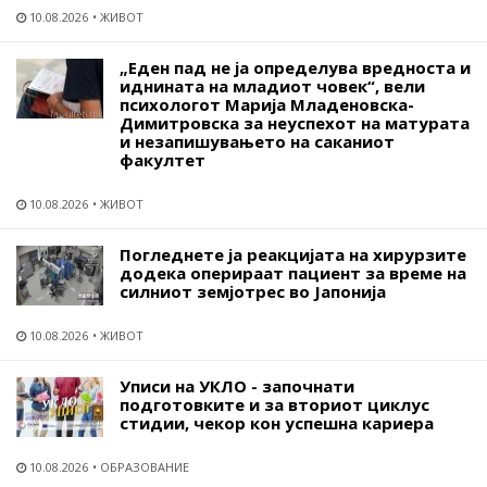
10.08.2026
ЖИВОТ
„Еден пад не ја определува вредноста и
иднината на младиот човек“, вели
психологот Марија Младеновска-
Димитровска за неуспехот на матурата
и незапишувањето на саканиот
факултет
10.08.2026
ЖИВОТ
Погледнете ја реакцијата на хирурзите
додека оперираат пациент за време на
силниот земјотрес во Јапонија
10.08.2026
ЖИВОТ
Уписи на УКЛО - започнати
подготовките и за вториот циклус
стидии, чекор кон успешна кариера
10.08.2026
ОБРАЗОВАНИЕ