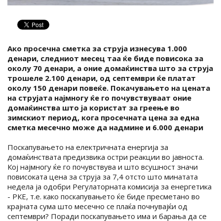
Ако просечна сметка за струја изнесува 1.000
денари, следниот месец таа ќе биде повисока за
околу 70 денари, а оние домаќинства што за струја
трошеле 2.100 денари, од септември ќе платат
околу 150 денари повеќе. Покачувањето на цената
на струјата најмногу ќе го почувствуваат оние
домаќинства што ја користат за греење во
зимскиот период, кога просечната цена за една
сметка месечно може да надмине и 6.000 денари
Поскапувањето на електричната енергија за
домаќинствата предизвика остри реакции во јавноста.
Кој најмногу ќе го почувствува и што всушност значи
повисоката цена за струја за 7,4 отсто што минатата
недела ја одобри Регулаторната комисија за енергетика
- РКЕ, т.е. како поскапувањето ќе биде пресметано во
крајната сума што месечно се плаќа почнувајќи од
септември? Поради поскапувањето има и барања да се