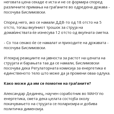
неговата цена секаде е иста и не се формира според
различните примања на граѓаните во одредена држава -
посочува Бислимовски.
Според него, ако се намали ДДВ-то од 18 отсто на 5
отсто, тогаш вкупниот трошок за струја на
домаќинствата ќе изнесува 12 отсто од вкупната сметка.
- Со тоа секако ќе се намалат и приходите на државата -
посочува Бислимовски.
И покрај реакциите на јавноста за растот на цената на
струјата и барањата таа да се намали, Бислимовски
посочува дека Регулаторната комисија за енергетика е
единственото тело што може да ја промени оваа одлука.
Како може да им се помогне на граѓаните?
Александар Дединец, научен соработник во МАНУ по
енергетика, смета дека целата состојба околу
покачувањето на струјата се поларизира и добива
политичка димензија.