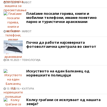
26.10.2018
ЖИВОТ
Плаќаме поскапи горива, книги и
мобилни телефони, имаме поевтино
парно и туристички аранжмани
08.11.2017
ЖИВОТ
Почна да работи најсеверната
фотоволтаична централа во светот
08.10.2023
ТЕХНОЛОГИЈА
Искуството на еден Балканец од
норвешките полицајци
13.10.2016
КУЛТУРА
Колку граѓани се иселуваат од нашата
земја?