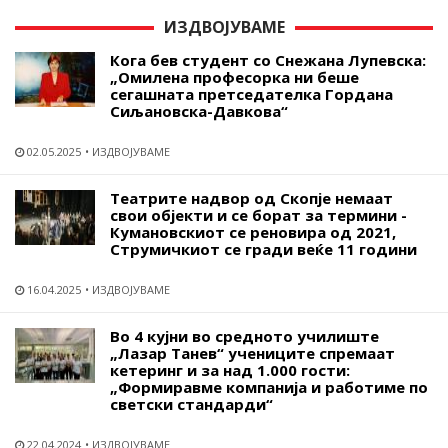
ИЗДВОЈУВАМЕ
Кога бев студент со Снежана Лупевска:
„Омилена професорка ни беше
сегашната претседателка Гордана
Сиљановска-Давкова“
02.05.2025
ИЗДВОЈУВАМЕ
Театрите надвор од Скопје немаат
свои објекти и се борат за термини -
Кумановскиот се реновира од 2021,
Струмичкиот се гради веќе 11 години
16.04.2025
ИЗДВОЈУВАМЕ
Во 4 кујни во средното училиште
„Лазар Танев“ учениците спремаат
кетеринг и за над 1.000 гости:
„Формиравме компанија и работиме по
светски стандарди“
22.04.2024
ИЗДВОЈУВАМЕ