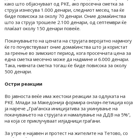
како што објаснуваат од РКЕ, ако просечна сметка за
струја изнесува 1.000 денари, следниот месец таа ќе
биде повисока за околу 70 денари. Оние домаќинства
што за струја трошеле 2.100 денари, од септември ќе
плаќаат околу 150 денари повеќе.
Покачувањето на цената на струјата веројатно најмногу
ќе го почувствуваат оние домаќинства што ја користат
за греење во зимскиот период, кога просечната цена за
една сметка месечно може да надмине и 6.000 денари.
Така, нивната сметка тогаш ќе биде повисока за околу
500 денари.
Остри реакции
Во јавноста веќе има жестоки реакции за одлуката на
РКЕ. Млади за Македонија формира онлајн-петиција која
ја нарече „Граѓанска иницијатива за укинување на
покачувањето на струјата и намалување на ДДВ на 5%“,
на која се приклучуваат илјадници граѓани.
За утре е најавен и протест на жителите на Тетово, со