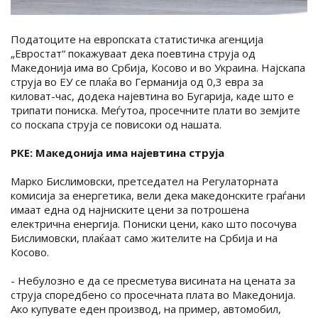
Податоците на европската статистичка агенција
„Евростат“ покажуваат дека поевтина струја од
Македонија има во Србија, Косово и во Украина. Најскапа
струја во ЕУ се плаќа во Германија од 0,3 евра за
киловат-час, додека најевтина во Бугарија, каде што е
трипати пониска. Меѓутоа, просечните плати во земјите
со поскапа струја се повисоки од нашата.
РКЕ: Македонија има најевтина струја
Марко Бислимовски, претседател на Регулаторната
комисија за енергетика, вели дека македонските граѓани
имаат една од најниските цени за потрошена
електрична енергија. Пониски цени, како што посочува
Бислимовски, плаќаат само жителите на Србија и на
Косово.
- Небулозно е да се пресметува висината на цената за
струја споредбено со просечната плата во Македонија.
Ако купувате еден производ, на пример, автомобил,