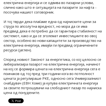
електрична енергија и се одвива во пазарни услови,
слично како што е ситуацијата на пазарите за нафта -
посочува нашиот соговорник.
И тој тврди дека плаќаме една од најниските цени за
струја по апсолутна вредност, но мора да се има
предвид дека е потребно да се гарантира стабилност на
системот, како и да се зголемат инвестициите во овој
сектор, особено во нови капацитети за производство на
електрична енергија, имајќи ги предвид ограничените
ресурси (јаглен).
Според новиот Законот за енергетика, со кој целосно се
либерализира пазарот на електрична енергија, начинот
на кој се формира цената на електрична енергија сега е
поинаков од тој пред три години кога во потполност
цената ја регулираше РКЕ, односно сега Универзалниот
снабдувач (ЕВН Хоме) ја купува електричната енергија
за своите потрошувачи на слободниот пазар по најниска
цена од понудените.