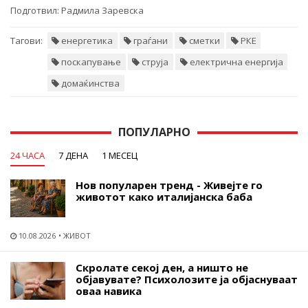
Подготвил:
Радмила Заревска
Тагови:
енергетика
граѓани
сметки
РКЕ
поскапување
струја
електрична енергија
домаќинства
ПОПУЛАРНО
24 ЧАСА
7 ДЕНА
1 МЕСЕЦ
Нов популарен тренд - Живејте го
животот како италијанска баба
10.08.2026
ЖИВОТ
Скролате секој ден, а ништо не
објавувате? Психолозите ја објаснуваат
оваа навика