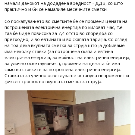
намали данокот на додадена вредност - ДДВ, со што
практично и би се намалиле месечните сметки.
Со поскапувањето во сметките ќе се промени цената на
потрошената електрична енергија по киловат-час, т.е.
таа ќе биде повисока за 7,4 отсто во споредба со
претходно, и во евтината и во скапата тарифа. Со оглед
на тоа дека вкупната сметка за струја што ја добиваме
има неколку ставки (за потрошена скапа и евтина
електрична енергија, за моќност на електрична енергија,
за улично осветлување...), промени на цената ќе има
само во ставките за потрошена електрична енергија.
Ставката за улично осветлување останува непроменет и
фиксен трошок во вкупната сметка за струја.