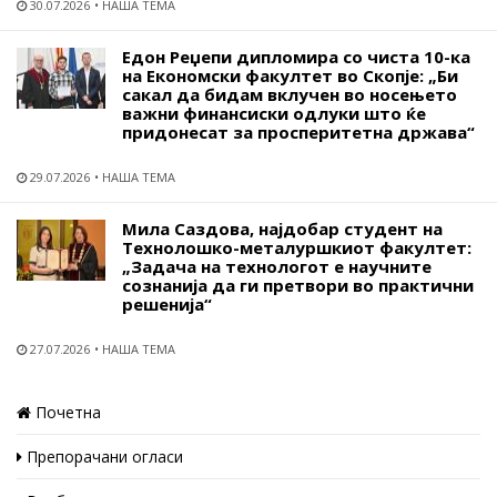
30.07.2026
НАША ТЕМА
Едон Реџепи дипломира со чиста 10-ка
на Економски факултет во Скопје: „Би
сакал да бидам вклучен во носењето
важни финансиски одлуки што ќе
придонесат за просперитетна држава“
29.07.2026
НАША ТЕМА
Мила Саздова, најдобар студент на
Технолошко-металуршкиот факултет:
„Задача на технологот е научните
сознанија да ги претвори во практични
решенија“
27.07.2026
НАША ТЕМА
Почетна
Препорачани огласи