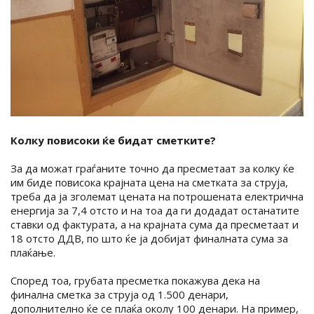
Колку повисоки ќе бидат сметките?
За да можат граѓаните точно да пресметаат за колку ќе
им биде повисока крајната цена на сметката за струја,
треба да ја зголемат цената на потрошената електрична
енергија за 7,4 отсто и на тоа да ги додадат останатите
ставки од фактурата, а на крајната сума да пресметаат и
18 отсто ДДВ, по што ќе ја добијат финалната сума за
плаќање.
Според тоа, грубата пресметка покажува дека на
финална сметка за струја од 1.500 денари,
дополнително ќе се плаќа околу 100 денари. На пример,