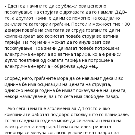
- Еден од начините да се ублажи ова ценовно
поскапување на струјата е државата да го намали ДДВ-
то, а другиот начин е да им се помогне на социјално
ранливите категории граѓани. Постои и можност тие 100
денари повеќе на сметката за струја граѓаните да ги
компензираат ако користат повеќе струја во евтина
тарифа. На тој начин можат да го анулираат ова
поскапување. Тоа значи да имаат повеќе потрошена
електрична енергија во евтина тарифа, која е речиси
дупло поевтина од скапата тарифа на потрошена
електрична енергија - објаснува Дединец.
Според него, граѓаните мора да се навикнат дека и во
иднина ќе има осцилации на цената на струјата,
односно некоја година ќе имаат покачување на цената,
некоја намалување, зашто сега има слободен пазар.
- Ако сега цената е зголемена за 7,4 отсто и ако
компаниите работат подобро отколку што го планирале,
тогаш следната година може да се намали цената на
електричната енергија. Цената на електричната
енергија се менува согласно условите на пазарот за