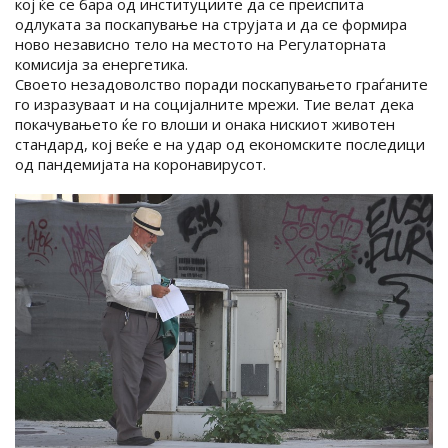
кој ќе се бара од институциите да се преиспита
одлуката за поскапување на струјата и да се формира
ново независно тело на местото на Регулаторната
комисија за енергетика.
Своето незадоволство поради поскапувањето граѓаните
го изразуваат и на социјалните мрежи. Тие велат дека
покачувањето ќе го влоши и онака нискиот животен
стандард, кој веќе е на удар од економските последици
од пандемијата на коронавирусот.