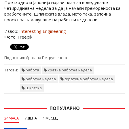
Претходно и Јапонија најави план за воведување
четиридневна недела за да ја намали премореноста кај
вработените. Шпанската влада, исто така, започна
проект за намалување на работните денови.
Извор:
Interesting Engineering
Фото: Freepik
Подготвил:
Драгана Петрушевска
Тагови:
работа
кратка работна недела
работна недела
скратена работна недела
Шкотска
ПОПУЛАРНО
24 ЧАСА
7 ДЕНА
1 МЕСЕЦ