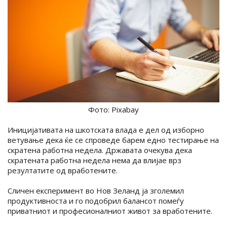
Фото: Pixabay
Иницијативата на шкотската влада е дел од изборно
ветување дека ќе се спроведе барем едно тестирање на
скратена работна недела. Државата очекува дека
скратената работна недела нема да влијае врз
резултатите од вработените.
Сличен експеримент во Нов Зеланд ја зголемил
продуктивноста и го подобрил балансот помеѓу
приватниот и професионалниот живот за вработените.