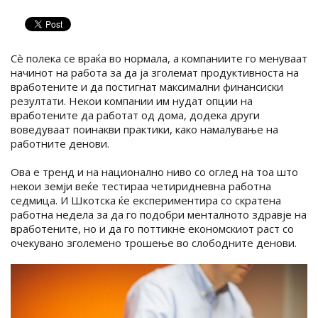
Сè полека се враќа во нормала, а компаниите го менуваат
начинот на работа за да ја зголемат продуктивноста на
вработените и да постигнат максимални финансиски
резултати. Некои компании им нудат опции на
вработените да работат од дома, додека други
воведуваат поинакви практики, како намалување на
работните денови.
Ова е тренд и на национално ниво со оглед на тоа што
некои земји веќе тестираа четиридневна работна
седмица. И Шкотска ќе експериментира со скратена
работна недела за да го подобри менталното здравје на
вработените, но и да го поттикне економскиот раст со
очекувано зголемено трошење во слободните денови.