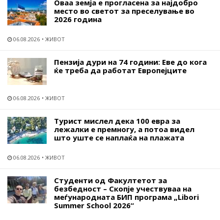
Оваа земја е прогласена за најдобро
место во светот за преселување во
2026 година
06.08.2026
ЖИВОТ
Пензија дури на 74 години: Еве до кога
ќе треба да работат Европејците
06.08.2026
ЖИВОТ
Турист мислел дека 100 евра за
лежалки е премногу, а потоа видел
што уште се наплаќа на плажата
06.08.2026
ЖИВОТ
Студенти од Факултетот за
безбедност – Скопје учествуваа на
меѓународната БИП програма „Libori
Summer School 2026“