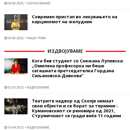
06.08.2026
ОБРАЗОВАНИЕ
Современ пристап во лекувањето на
карциномот на желудник
06.08.2026
НАША ТЕМА
ИЗДВОЈУВАМЕ
Кога бев студент со Снежана Лупевска:
„Омилена професорка ни беше
сегашната претседателка Гордана
Сиљановска-Давкова“
02.05.2025
ИЗДВОЈУВАМЕ
Театрите надвор од Скопје немаат
свои објекти и се борат за термини -
Кумановскиот се реновира од 2021,
Струмичкиот се гради веќе 11 години
16.04.2025
ИЗДВОЈУВАМЕ