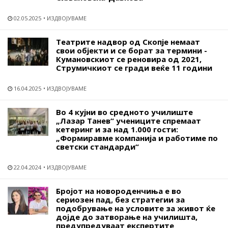
02.05.2025
ИЗДВОЈУВАМЕ
Театрите надвор од Скопје немаат
свои објекти и се борат за термини -
Кумановскиот се реновира од 2021,
Струмичкиот се гради веќе 11 години
16.04.2025
ИЗДВОЈУВАМЕ
Во 4 кујни во средното училиште
„Лазар Танев“ учениците спремаат
кетеринг и за над 1.000 гости:
„Формиравме компанија и работиме по
светски стандарди“
22.04.2024
ИЗДВОЈУВАМЕ
Бројот на новороденчиња е во
сериозен пад, без стратегии за
подобрување на условите за живот ќе
дојде до затворање на училишта,
предупредуваат експертите