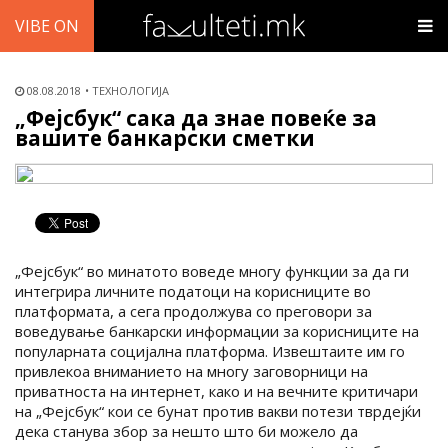
VIBE ON
08.08.2018
ТЕХНОЛОГИЈА
„Фејсбук“ сака да знае повеќе за
вашите банкарски сметки
„Фејсбук“ во минатото воведе многу функции за да ги
интегрира личните податоци на корисниците во
платформата, а сега продолжува со преговори за
воведување банкарски информации за корисниците на
популарната социјална платформа. Извештаите им го
привлекоа вниманието на многу заговорници на
приватноста на интернет, како и на вечните критичари
на „Фејсбук“ кои се бунат против вакви потези тврдејќи
дека станува збор за нешто што би можело да