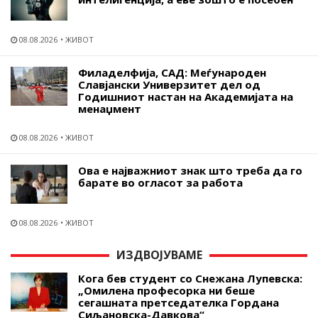
08.08.2026
ЖИВОТ
Филаделфија, САД: Меѓународен
Славјански Универзитет дел од
Годишниот настан на Академијата на
менаџмент
08.08.2026
ЖИВОТ
Ова е најважниот знак што треба да го
барате во огласот за работа
08.08.2026
ЖИВОТ
ИЗДВОЈУВАМЕ
Кога бев студент со Снежана Лупевска:
„Омилена професорка ни беше
сегашната претседателка Гордана
Сиљановска-Давкова“