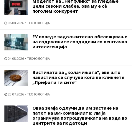
Моделот на „Нетфликс“ за гледање
цели сезони слабее, ова му е сѐ
поголем конкурент
06.08.2026
ТЕХНОЛОГИЈА
ЕУ воведе задолжително обележување
на содржините создадени со вештачка
интелигенција
04.08.2026
ТЕХНОЛОГИЈА
Вистината за „колачињата“, еве што
навистина се случува кога ќе кликнете
„Прифати ги сите“
23.07.2026
ТЕХНОЛОГИЈА
Оваа земја одлучи да им застане на
патот на ВИ-компаниите: Им ја
ограничува потрошувачката на вода во
центрите за податоци