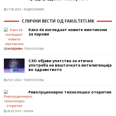
21.08.2023
ИЗДВОЈУВАМЕ
СЛИЧНИ ВЕСТИ ОД FAKULTETI.MK
Како ќе изгледаат новите емотикони
за парови
14.08.2018
ТЕХНОЛОГИЈА
СЗО објави упатства за етичка
употреба на вештачката интелигенција
во здравството
25.01.2024
ТЕХНОЛОГИЈА
Револуционерно технолошко откритие
28.09.2016
НАУКА