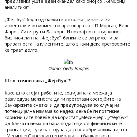
предизвика уште еден скандал како оној со „Кембриџ
аналитика“.
„Фејсбук“ бара од банките детални финансиски
извештаи и во моментов преговара со ЏП Морган, Велс
Фарог, Ситигруп и Банкорп. И покрај потенцијалниот
бизнис-план на „Фејсбук“, банките се загрижени за
приватноста на клиентите, што значи дека преговорите
ќе траат долго.
Фото: Getty Images
Што точно сака „Фејсбук“?
Како што стојат работите, социјалната мрежа ја
разгледува можноста да ги претстави состојбите на
банкарските сметки и да предупредува во случај на
потенцијална измама во надеж дека ќе ги поттикне
корисниците повеќе да користат „Месинџер“. „Фејсбук“
од банката нема да бара податоци од финансиските
трансакции, туку настојува да ја подобри апликацијата
„Месинџер“ преку интегрирање на банкарското