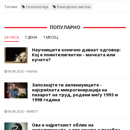
Тагови:
технологија
банкарски сметки
ПОПУЛАРНО
24 ЧАСА
7 ДЕНА
1 МЕСЕЦ
Научниците конечно даваат одговор:
Кој е поинтелигентен - мачката или
кучето?
08.08.2026
НАУКА
Запознајте ги зилениумците -
најсреќната микрогенерација на
пазарот на труд, родени меѓу 1993 и
1998 година
08.08.2026
ЖИВОТ
Ова е најреткиот облик на
интелигенција, а еве зошто е посебен