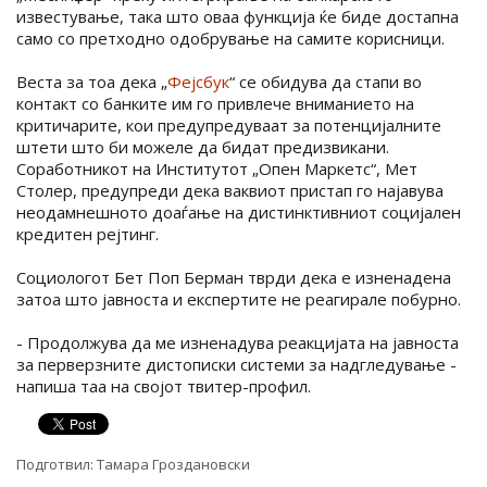
известување, така што оваа функција ќе биде достапна
само со претходно одобрување на самите корисници.
Веста за тоа дека „
Фејсбук
“ се обидува да стапи во
контакт со банките им го привлече вниманието на
критичарите, кои предупредуваат за потенцијалните
штети што би можеле да бидат предизвикани.
Соработникот на Институтот „Опен Маркетс“, Мет
Столер, предупреди дека ваквиот пристап го најавува
неодамнешното доаѓање на дистинктивниот социјален
кредитен рејтинг.
Социологот Бет Поп Берман тврди дека е изненадена
затоа што јавноста и експертите не реагирале побурно.
- Продолжува да ме изненадува реакцијата на јавноста
за перверзните дистописки системи за надгледување -
напиша таа на својот твитер-профил.
Подготвил:
Тамара Гроздановски