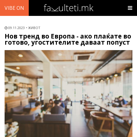
VIBE ON
09.11.2023
ЖИВОТ
Нов тренд во Европа - ако плаќате во
готово, угостителите даваат попуст