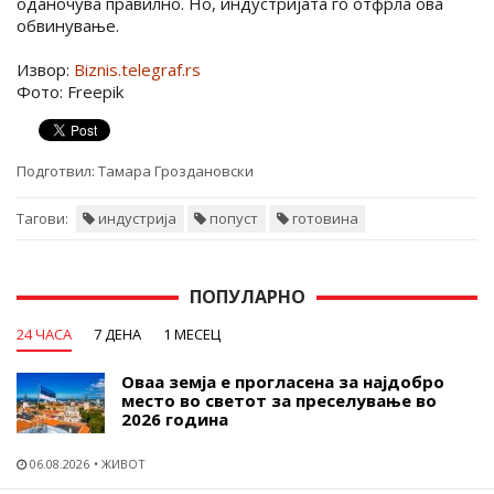
оданочува правилно. Но, индустријата го отфрла ова
обвинување.
Извор:
Biznis.telegraf.rs
Фото: Freepik
Подготвил:
Тамара Гроздановски
Тагови:
индустрија
попуст
готовина
ПОПУЛАРНО
24 ЧАСА
7 ДЕНА
1 МЕСЕЦ
Оваа земја е прогласена за најдобро
место во светот за преселување во
2026 година
06.08.2026
ЖИВОТ