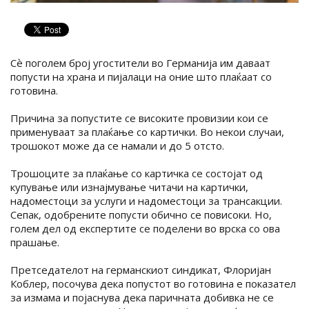
Сѐ поголем број угостители во Германија им даваат
попусти на храна и пијалаци на оние што плаќаат со
готовина.
Причина за попустите се високите провизии кои се
применуваат за плаќање со картички. Во некои случаи,
трошокот може да се намали и до 5 отсто.
Трошоците за плаќање со картичка се состојат од
купување или изнајмување читачи на картички,
надоместоци за услуги и надоместоци за трансакции.
Сепак, одобрените попусти обично се повисоки. Но,
голем дел од експертите се поделени во врска со ова
прашање.
Претседателот на германскиот синдикат, Флоријан
Коблер, посочува дека попустот во готовина е показател
за измама и појаснува дека паричната добивка не се