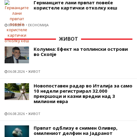
Германците лани првпат повеќе
користеле картички отколку кеш
09.05.2019
ЕКОНОМИЈА
ЖИВОТ
Колумна: Ефект на топлински острови
во Скопје
06.08.2026
ЖИВОТ
Новопоставен радар во Италија за само
10 недели регистрирал 32.000
прекршоци и казни вредни над 3
милиони евра
06.08.2026
ЖИВОТ
Првпат одблизу е снимен Оливер,
омилениот делфин на Јадранот