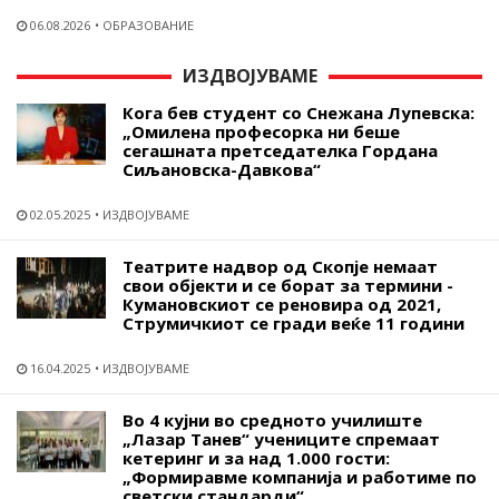
06.08.2026
ОБРАЗОВАНИЕ
ИЗДВОЈУВАМЕ
Кога бев студент со Снежана Лупевска:
„Омилена професорка ни беше
сегашната претседателка Гордана
Сиљановска-Давкова“
02.05.2025
ИЗДВОЈУВАМЕ
Театрите надвор од Скопје немаат
свои објекти и се борат за термини -
Кумановскиот се реновира од 2021,
Струмичкиот се гради веќе 11 години
16.04.2025
ИЗДВОЈУВАМЕ
Во 4 кујни во средното училиште
„Лазар Танев“ учениците спремаат
кетеринг и за над 1.000 гости:
„Формиравме компанија и работиме по
светски стандарди“