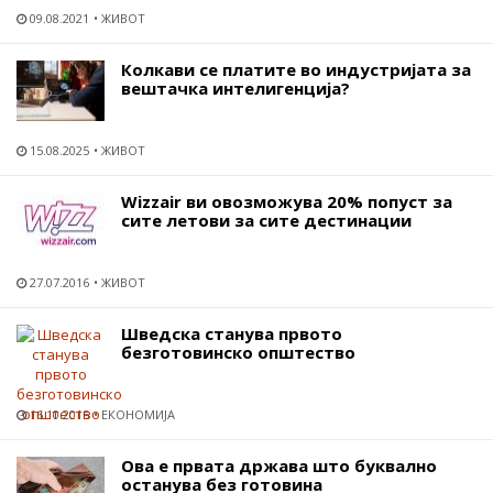
09.08.2021
ЖИВОТ
Колкави се платите во индустријата за
вештачка интелигенција?
15.08.2025
ЖИВОТ
Wizzair ви овозможува 20% попуст за
сите летови за сите дестинации
27.07.2016
ЖИВОТ
Шведска станува првото
безготовинско општество
16.10.2015
ЕКОНОМИЈА
Ова е првата држава што буквално
останува без готовина